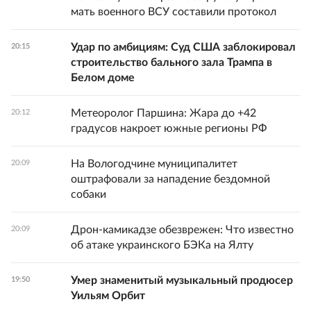
мать военного ВСУ составили протокол
Удар по амбициям: Суд США заблокировал
20:15
строительство бального зала Трампа в
Белом доме
Метеоролог Паршина: Жара до +42
20:12
градусов накроет южные регионы РФ
На Вологодчине муниципалитет
20:09
оштрафовали за нападение бездомной
собаки
Дрон-камикадзе обезврежен: Что известно
20:09
об атаке украинского БЭКа на Ялту
Умер знаменитый музыкальный продюсер
19:50
Уильям Орбит