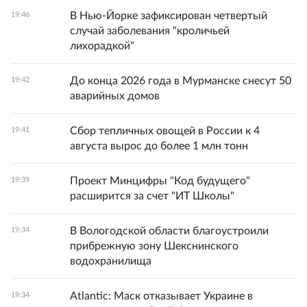
В Нью-Йорке зафиксирован четвертый
19:46
случай заболевания "кроличьей
лихорадкой"
До конца 2026 года в Мурманске снесут 50
19:42
аварийных домов
Сбор тепличных овощей в России к 4
19:41
августа вырос до более 1 млн тонн
Проект Минцифры "Код будущего"
19:39
расширится за счет "ИТ Школы"
В Вологодской области благоустроили
19:34
прибрежную зону Шекснинского
водохранилища
Atlantic: Маск отказывает Украине в
19:34