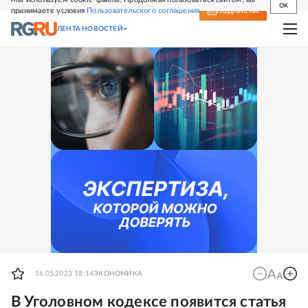
OK
принимаете условия
Пользовательского соглашения
СВЕЖИЙ НОМЕР
ПОДПИСКА
ЛЕНТА НОВОСТЕЙ
16.05.2023 18:14
ЭКОНОМИКА
В Уголовном кодексе появится статья