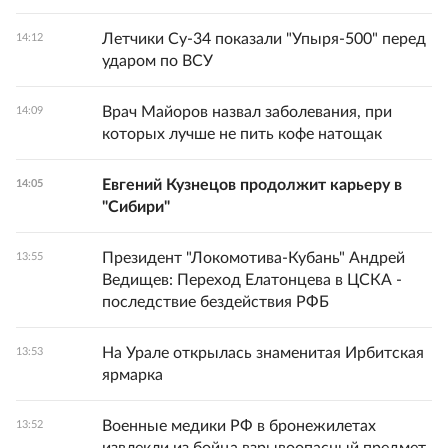
Летчики Су-34 показали "Упыря-500" перед
14:12
ударом по ВСУ
Врач Майоров назвал заболевания, при
14:09
которых лучше не пить кофе натощак
Евгений Кузнецов продолжит карьеру в
14:05
"Сибири"
Президент "Локомотива-Кубань" Андрей
13:55
Ведищев: Переход Елатонцева в ЦСКА -
последствие бездействия РФБ
На Урале открылась знаменитая Ирбитская
13:53
ярмарка
Военные медики РФ в бронежилетах
13:52