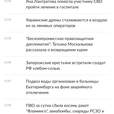
Яна Лантратова помогла участнику СВО
12:56
пройти лечение в госпитале
Украинские дроны сталкиваются в воздухе
12:54
из-за ленивых операторов
"Бескомпромиссная правозащитная
12:50
дипломатия": Татьяна Москалькова
рассказала о возвращении курян
Запорожские крестьяне встретили солдат
12:48
РФ хлебом-солью
Подвоз воды организован в больницы
12:47
Екатеринбурга на фоне аварийного
отключения
ПВО за сутки сбила восемь ракет
12:38
"Фламинго", авиабомбы, снаряды РСЗО и