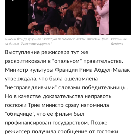
Джейн Фонда вручила "Золотую пальмовую ветвь" Жюстин Трие
Источник:
за фильм "Анатомия падения"
Reuters
Выступление режиссера тут же
раскритиковали в "опальном" правительстве.
Министр культуры Франции Рима Абдул-Малак
утверждала, что была ошеломлена
"несправедливыми" словами победительницы.
Но в качестве доказательства неправоты
госпожи Трие министр сразу напомнила
"обидчице", что ее фильм был
профинансирован государством. Позже
режиссер получила сообщение от госпожи