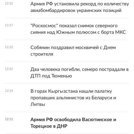
Армия РФ установила рекорд по количеству
12:32
авиабомбардировок украинских позиций
"Роскосмос" показал снимок северного
12:27
сияния над Южным полюсом с борта МКС
Собянин поздравил москвичей с Днем
12:22
строителя
Два человека погибли, семеро пострадали в
12:21
ДТП под Тюменью
В горах Кыргызстана нашли палатку
12:14
пропавших альпинистов из Беларуси и
Литвы
Армия РФ освободила Васютинское и
12:12
Торецкое в ДНР