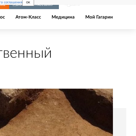
го соглашения
OK
Войти
НИЕ
ВКЛЮЧИТЬ РАССЫЛКУ
ос
Атом-Класс
Медицина
Мой Гагарин
твенный