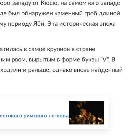
веро-западу от Кюсю, на самом юго-западе
гиле был обнаружен каменный гроб длиной
му периоду Яёй. Эта историческая эпоха
атилась в самое крупное в стране
им рвом, вырытым в форме буквы "V". В
аходили и раньше, однако вновь найденный
естокого римского легиона