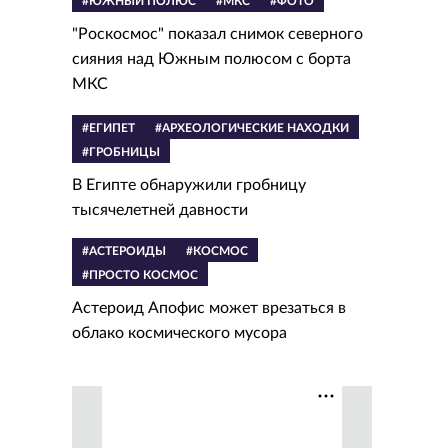
#ЮЖНЫЙ ПОЛЮС
#МКС
#ФОТО
"Роскосмос" показал снимок северного
сияния над Южным полюсом с борта
МКС
#ЕГИПЕТ
#АРХЕОЛОГИЧЕСКИЕ НАХОДКИ
#ГРОБНИЦЫ
В Египте обнаружили гробницу
тысячелетней давности
#АСТЕРОИДЫ
#КОСМОС
#ПРОСТО КОСМОС
Астероид Апофис может врезаться в
облако космического мусора