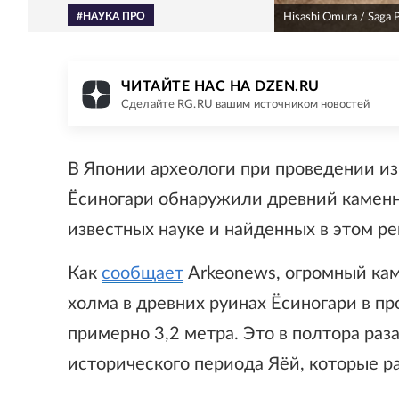
#НАУКА ПРО
Hisashi Omura / Saga 
ЧИТАЙТЕ НАС НА DZEN.RU
Сделайте RG.RU вашим источником новостей
В Японии археологи при проведении из
Ёсиногари обнаружили древний каменн
известных науке и найденных в этом ре
Как
сообщает
Arkeonews, огромный ка
холма в древних руинах Ёсиногари в п
примерно 3,2 метра. Это в полтора ра
исторического периода Яёй, которые р