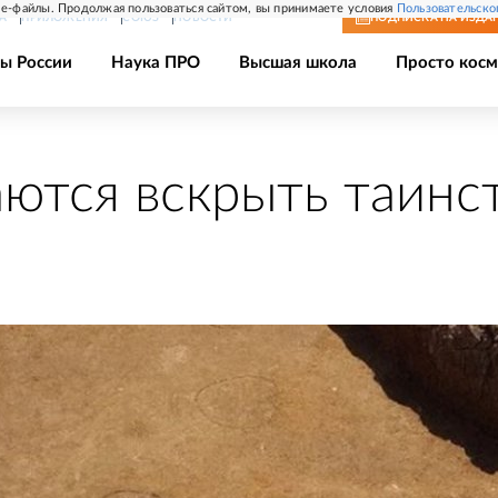
e-файлы. Продолжая пользоваться сайтом, вы принимаете условия
Пользовательско
А
ПРИЛОЖЕНИЯ
СОЮЗ
НОВОСТИ
ПОДПИСКА
НА ИЗДА
ы России
Наука ПРО
Высшая школа
Просто косм
ются вскрыть таинс