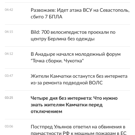
Развожаев: Идет атака ВСУ на Севастополь,
04:42
сбито 7 БПЛА
Bild: 700 велосипедистов проехали по
04:15
центру Берлина без одежды
В Анадыре начался молодежный форум
04:12
"Точка сборки. Чукотка"
Жители Камчатки останутся без интернета
03:47
из-за ремонта подводной ВОЛС
Четыре дня без интернета: Что нужно
03:25
знать жителям Камчатки перед
отключением
Постпред Ульянов ответил на обвинения в
03:06
причастности РФ к мощным пожарам в ЕС