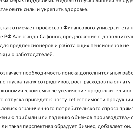
ых мерах поддержки. Неделя отпуска лишней не буде
тановить силы и укрепить здоровье.
я, как отмечает профессор Финансового университета 
ве РФ Александр Сафонов, предложение о дополнител
 для предпенсионеров и работающих пенсионеров не
акцию работодателей.
х означает необходимость поиска дополнительных раб
д отпуска таких сотрудников, рост расходов на оплату
В экономическом смысле увеличение продолжительнос
о отпуска приведет к росту себестоимости продукции
 условиях ограниченного потребительского спроса прям
жению прибыли или падению объемов производства,- 
 ли такая перспектива обрадует бизнес, добавляет он.