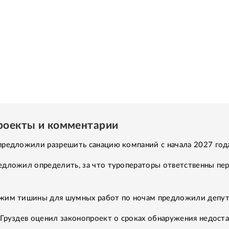
роекты и комментарии
предложили разрешить санацию компаний с начала 2027 год
едложил определить, за что туроператоры ответственны пе
жим тишины для шумных работ по ночам предложили депу
Груздев оценил законопроект о сроках обнаружения недост