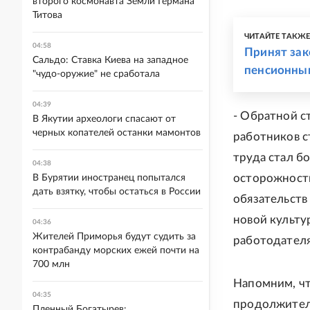
второго космонавта Земли Германа
Титова
ЧИТАЙТЕ ТАКЖ
04:58
Принят зак
Сальдо: Ставка Киева на западное
пенсионны
"чудо-оружие" не сработала
04:39
- Обратной 
В Якутии археологи спасают от
черных копателей останки мамонтов
работников с
труда стал б
04:38
осторожност
В Бурятии иностранец попытался
дать взятку, чтобы остаться в России
обязательств
новой культ
04:36
Жителей Приморья будут судить за
работодателя
контрабанду морских ежей почти на
700 млн
Напомним, чт
04:35
продолжитель
Пленный Богатырев: