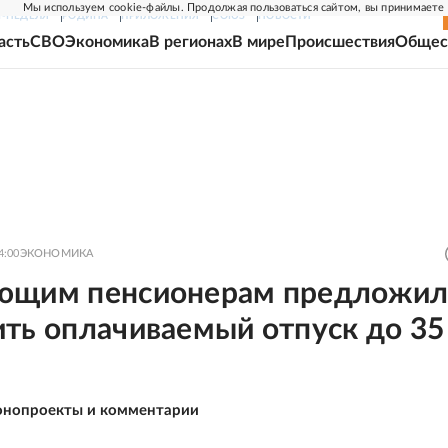
Мы используем cookie-файлы. Продолжая пользоваться сайтом, вы принимаете
Г-НЕДЕЛЯ
РОДИНА
ПРИЛОЖЕНИЯ
СОЮЗ
НОВОСТИ
асть
СВО
Экономика
В регионах
В мире
Происшествия
Общес
4:00
ЭКОНОМИКА
ющим пенсионерам предложи
ить оплачиваемый отпуск до 35
онопроекты и комментарии