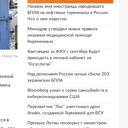
Названо имя иностранца, наводившего
БПЛА на нефтяные терминалы в России.
Что о нем известно
Минздрав утвердил новые правила
оказания медицинской помощи
беременным
Квитанции за ЖКУ с сентября будут
 Новости
приходить в личный кабинет на
"Госуслугах"
Над регионами России ночью сбили 203
венной
украинских БПЛА
лжна
Bloomberg узнал о серии самоубийств в
киберкомандовании США
Перехватчик "Лис" уничтожил дрон
Anubis, созданный Германией для ВСУ
ся в
Премьер Литвы поспорил с министром