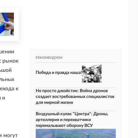
шении
РЕКОМЕНДУЕМ
с рынок
льшой
Победа и правда наша!
льных
ехода к
Не просто джойстик: Война дронов
создает востребованных специалистов
 и
для мирной жизни
Воздушный кулак "Центра": Дроны,
артиллерия и перехватчики
перемалывают оборону ВСУ
м могут