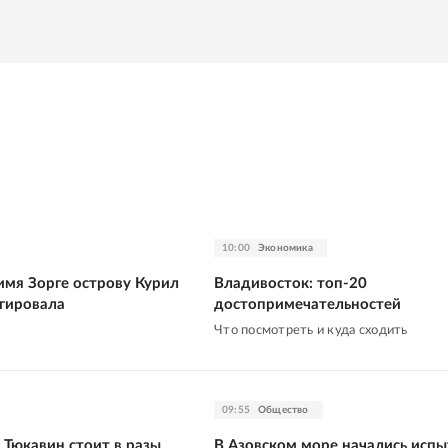
10:00
Экономика
имя Зорге острову Курил
Владивосток: топ-20
агировала
достопримечательностей
Что посмотреть и куда сходить
09:55
Общество
 Тюкавин стоит в разы
В Азовском море начались исп