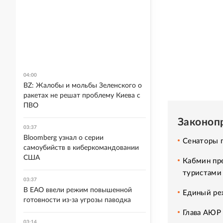
04:00
BZ: Жалобы и мольбы Зеленского о
ракетах не решат проблему Киева с
ПВО
Законоп
03:37
Bloomberg узнал о серии
Сенаторы 
самоубийств в киберкомандовании
США
Кабмин пр
туристами
03:37
В ЕАО ввели режим повышенной
Единый ре
готовности из-за угрозы паводка
Глава АЮР 
03:14