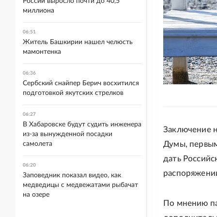
России выросло почти до 40,5
миллиона
06:51
Житель Башкирии нашел челюсть
мамонтенка
06:36
Сербский снайпер Берич восхитился
подготовкой якутских стрелков
06:27
В Хабаровске будут судить инженера
Заключение н
из-за вынужденной посадки
Думы, первы
самолета
дать Российс
06:20
распоряжении
Заповедник показал видео, как
медведицы с медвежатами рыбачат
на озере
По мнению па