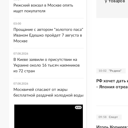
у товаров
Рижский вокзал в Москве опять
ищет покупателя
03:00
Прощание с автором "золотого паса"
Иваном Едешко пройдет 7 августа в
Москве
07.08.2026
В Киеве заявили о присутствии на
Украине около 16 тысяч наемников
из 72 стран
10:02
"Родина"
РФ хочет дать 
07.08.2026
- Япония отре
Москвичей спасают от жары
бесплатной раздачей холодной воды
09:58
Спорт
Игорь Корнеев: