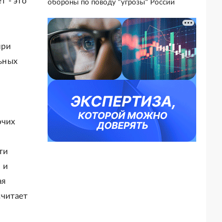
т - это
обороны по поводу "угрозы" России
при
ьных
очих
ти
 и
ая
считает