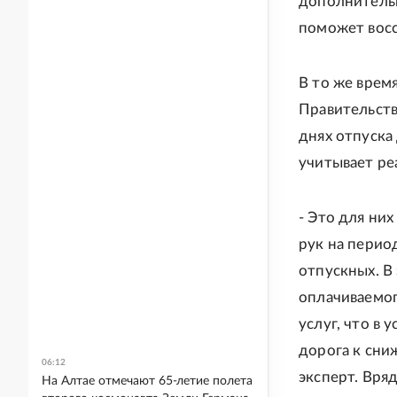
дополнительн
поможет восс
В то же врем
Правительст
днях отпуска
учитывает ре
- Это для ни
рук на перио
отпускных. 
оплачиваемог
услуг, что в
дорога к сни
06:12
эксперт. Вряд
На Алтае отмечают 65-летие полета