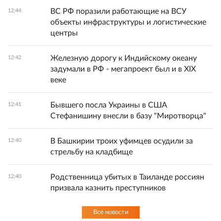
ВС РФ поразили работающие на ВСУ
12:44
объекты инфраструктуры и логистические
центры
Железную дорогу к Индийскому океану
12:42
задумали в РФ - мегапроект был и в XIX
веке
Бывшего посла Украины в США
12:41
Стефанишину внесли в базу "Миротворца"
В Башкирии троих уфимцев осудили за
12:40
стрельбу на кладбище
Родственница убитых в Таиланде россиян
12:40
призвала казнить преступников
Все новости