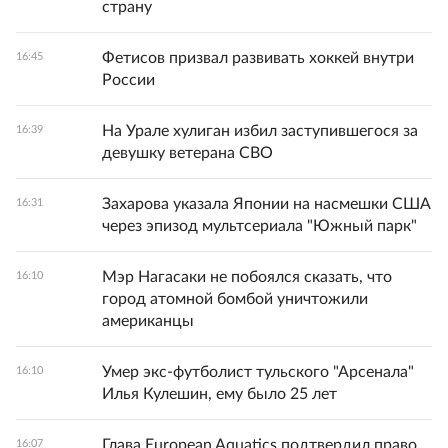
страну
Фетисов призвал развивать хоккей внутри
16:45
России
На Урале хулиган избил заступившегося за
16:39
девушку ветерана СВО
Захарова указала Японии на насмешки США
16:31
через эпизод мультсериала "Южный парк"
Мэр Нагасаки не побоялся сказать, что
16:10
город атомной бомбой уничтожили
американцы
Умер экс-футболист тульского "Арсенала"
16:10
Илья Кулешин, ему было 25 лет
Глава European Aquatics подтвердил право
16:07