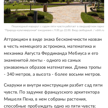
Пешеходный маршрут с садом пяти чувств работает в ландшафтном парке
"Природа культивируемая" ежедневно с 9.00 до 22.00. Вход свободный. / vdnh.ru
Аттракцион в виде знака бесконечности назван
в честь немецкого астронома, математика и
механика Августа Фердинанда Мебиуса и его
знаменитой ленты - одного из самых
узнаваемых образов математики. Длина тропы
- 340 метров, а высота - более восьми метров.
Снаружи и внутри конструкции разбит сад пяти
чувств. По задумке французского архитектора
Мишеля Пена, в нем собраны растения,
способные пробуждать одно из пяти чувств: