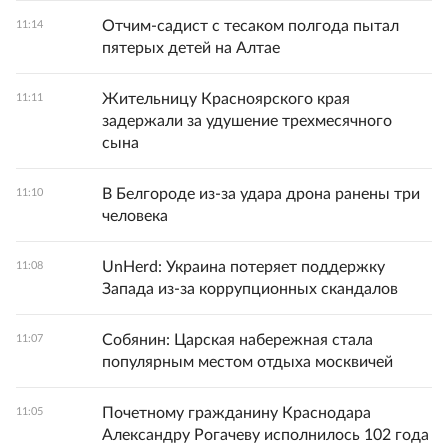
Отчим-садист с тесаком полгода пытал
11:14
пятерых детей на Алтае
Жительницу Красноярского края
11:11
задержали за удушение трехмесячного
сына
В Белгороде из-за удара дрона ранены три
11:10
человека
UnHerd: Украина потеряет поддержку
11:08
Запада из-за коррупционных скандалов
Собянин: Царская набережная стала
11:07
популярным местом отдыха москвичей
Почетному гражданину Краснодара
11:05
Александру Рогачеву исполнилось 102 года