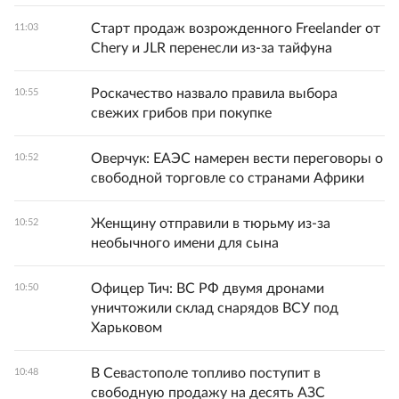
Старт продаж возрожденного Freelander от
11:03
Chery и JLR перенесли из-за тайфуна
Роскачество назвало правила выбора
10:55
свежих грибов при покупке
Оверчук: ЕАЭС намерен вести переговоры о
10:52
свободной торговле со странами Африки
Женщину отправили в тюрьму из-за
10:52
необычного имени для сына
Офицер Тич: ВС РФ двумя дронами
10:50
уничтожили склад снарядов ВСУ под
Харьковом
В Севастополе топливо поступит в
10:48
свободную продажу на десять АЗС