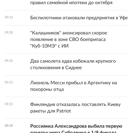
правил семейной ипотеки до октября
Беспилотники атаковали предприятия в Уфе
09:33
"Калашников" анонсировал скорое
09:28
появление в зоне СВО боеприпаса
"Куб-10МЭ" с ИИ
Два самолета едва избежали крупного
09:26
столкновения в Сиднее
Лионель Месси прибыл в Аргентину на
09:25
похороны отца
Финляндия отказалась поставлять Киеву
09:23
ракеты для Patriot
Россиянка Александрова выбила первую
09:19
ракетку мира Соболенко в 1/8 финала