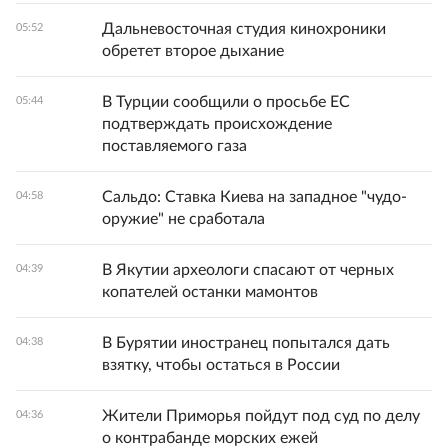
Дальневосточная студия кинохроники
05:52
обретет второе дыхание
В Турции сообщили о просьбе ЕС
05:44
подтверждать происхождение
поставляемого газа
Сальдо: Ставка Киева на западное "чудо-
04:58
оружие" не сработала
В Якутии археологи спасают от черных
04:39
копателей останки мамонтов
В Бурятии иностранец попытался дать
04:38
взятку, чтобы остаться в России
Жители Приморья пойдут под суд по делу
04:36
о контрабанде морских ежей