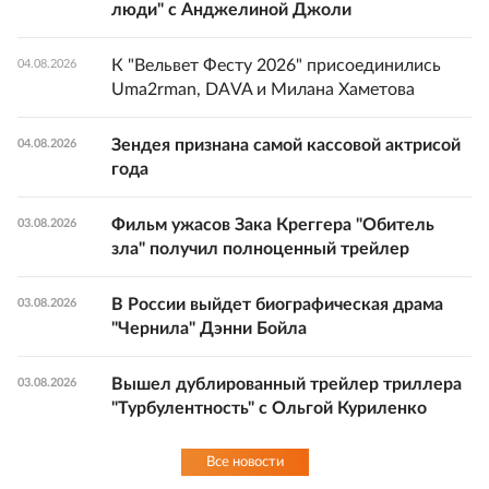
люди" с Анджелиной Джоли
К "Вельвет Фесту 2026" присоединились
04.08.2026
Uma2rman, DAVA и Милана Хаметова
Зендея признана самой кассовой актрисой
04.08.2026
года
Фильм ужасов Зака Креггера "Обитель
03.08.2026
зла" получил полноценный трейлер
В России выйдет биографическая драма
03.08.2026
"Чернила" Дэнни Бойла
Вышел дублированный трейлер триллера
03.08.2026
"Турбулентность" с Ольгой Куриленко
Все новости