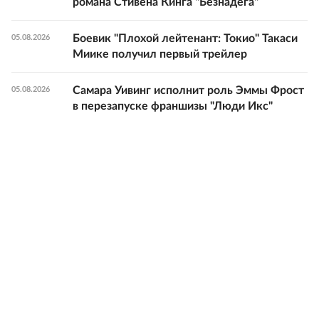
романа Стивена Кинга "Безнадега"
Боевик "Плохой лейтенант: Токио" Такаси
05.08.2026
Миике получил первый трейлер
Самара Уивинг исполнит роль Эммы Фрост
05.08.2026
в перезапуске франшизы "Люди Икс"