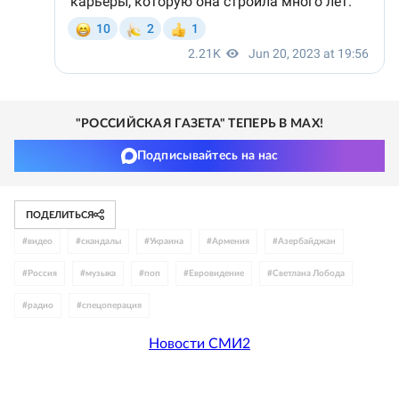
"РОССИЙСКАЯ ГАЗЕТА" ТЕПЕРЬ В MAX!
Подписывайтесь на нас
ПОДЕЛИТЬСЯ
#
видео
#
скандалы
#
Украина
#
Армения
#
Азербайджан
#
Россия
#
музыка
#
поп
#
Евровидение
#
Светлана Лобода
#
радио
#
спецоперация
Новости СМИ2