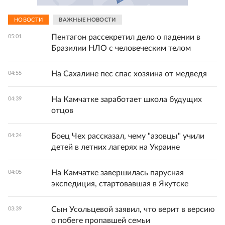
НОВОСТИ
ВАЖНЫЕ НОВОСТИ
Пентагон рассекретил дело о падении в
05:01
Бразилии НЛО с человеческим телом
На Сахалине пес спас хозяина от медведя
04:55
На Камчатке заработает школа будущих
04:39
отцов
Боец Чех рассказал, чему "азовцы" учили
04:24
детей в летних лагерях на Украине
На Камчатке завершилась парусная
04:05
экспедиция, стартовавшая в Якутске
Сын Усольцевой заявил, что верит в версию
03:39
о побеге пропавшей семьи