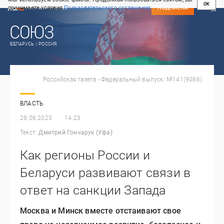
OK
принимаете условия
Пользовательского соглашения
СВЕЖИЙ НОМЕР
ПОДПИСКА
БЕЛАРУСЬ / РОССИЯ
Российская газета - Федеральный выпуск: №141(9086)
ВЛАСТЬ
28.06.2023
14:23
Текст:
Дмитрий Гончарук (Уфа)
Как регионы России и
Беларуси развивают связи в
ответ на санкции Запада
Москва и Минск вместе отстаивают свое