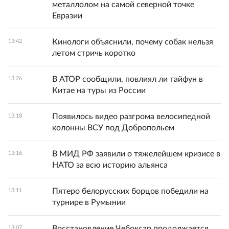
металлолом на самой северной точке
Евразии
Кинологи объяснили, почему собак нельзя
13:42
летом стричь коротко
В АТОР сообщили, повлиял ли тайфун в
13:26
Китае на туры из России
Появилось видео разгрома велосипедной
13:18
колонны ВСУ под Добропольем
В МИД РФ заявили о тяжелейшем кризисе в
13:16
НАТО за всю историю альянса
Пятеро белорусских борцов победили на
13:11
турнире в Румынии
Восстановление Чебоксар продолжается
13:07