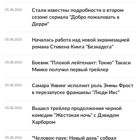
Стали известны подробности о втором
05.08.2026
сезоне сериала "Добро пожаловать в
Дерри"
Началась работа над новой экранизацией
05.08.2026
романа Стивена Кинга "Безнадега"
Боевик "Плохой лейтенант: Токио" Такаси
05.08.2026
Миике получил первый трейлер
Самара Уивинг исполнит роль Эммы Фрост
05.08.2026
в перезапуске франшизы "Люди Икс"
Вышел трейлер продолжения черной
05.08.2026
комедии "Жестокая ночь" с Дэвидом
Харбором
"Человек-паук: Новый день" собрал
05.08.2026