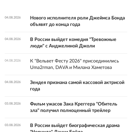
Нового исполнителя роли Джеймса Бонда
04.08.2026
объявят до конца года
В России выйдет комедия "Тревожные
04.08.2026
люди" с Анджелиной Джоли
К "Вельвет Фесту 2026" присоединились
04.08.2026
Uma2rman, DAVA и Милана Хаметова
Зендея признана самой кассовой актрисой
04.08.2026
года
Фильм ужасов Зака Креггера "Обитель
03.08.2026
зла" получил полноценный трейлер
В России выйдет биографическая драма
03.08.2026
"Чернила" Дэнни Бойла