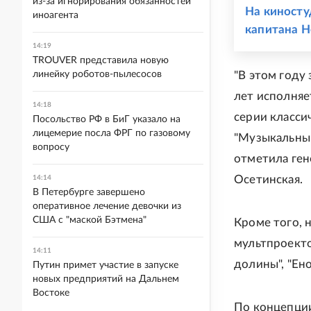
из-за игнорирования обязанностей
На киносту
иноагента
капитана 
14:19
TROUVER представила новую
линейку роботов-пылесосов
"В этом году
лет исполняе
14:18
серии класси
Посольство РФ в БиГ указало на
лицемерие посла ФРГ по газовому
"Музыкальный
вопросу
отметила ге
Осетинская.
14:14
В Петербурге завершено
оперативное лечение девочки из
США с "маской Бэтмена"
Кроме того, 
мультпроекто
14:11
долины", "Ено
Путин примет участие в запуске
новых предприятий на Дальнем
Востоке
По концепции