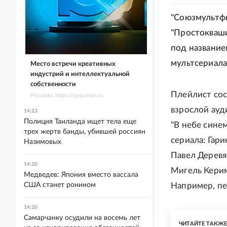
"Союзмультфи
"Простокваши
под название
мультсериала
Место встречи креативных
индустрий и интеллектуальной
собственности
Плейлист сос
Реклама. https://ipquorum.ru
взрослой ауд
14:23
Полиция Таиланда ищет тела еще
"В небе синем
трех жертв банды, убившей россиян
сериала: Гар
Назимовых
Павел Деревя
14:20
Мигель Керим
Медведев: Япония вместо вассала
США станет ронином
Например, пе
14:20
Самарчанку осудили на восемь лет
ЧИТАЙТЕ ТАКЖ