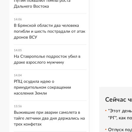
Путин похвалил темпы роста
Дальнего Востока
14:06
В Брянской области два человека
погибли и шесть пострадали от атак
дронов ВСУ
14:05
На Ставрополье подросток убил в
драке взрослого мужчину
14:04
РПЦ осудила идею о
принудительном сокращении
населения Земли
Сейчас 
13:56
"Этот день
Выжившие при аварии самолета в
"РГ", как 
тайге летчики два дня держались на
трех конфетах
Отпуск под