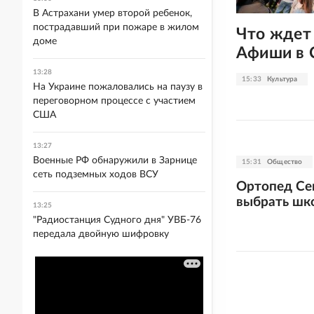
В Астрахани умер второй ребенок,
пострадавший при пожаре в жилом
Что ждет 
доме
Афиши в 
13:28
15:33
Культура
На Украине пожаловались на паузу в
переговорном процессе с участием
США
13:27
Военные РФ обнаружили в Зарнице
15:31
Общество
сеть подземных ходов ВСУ
Ортопед Сем
выбрать шк
13:25
"Радиостанция Судного дня" УВБ-76
передала двойную шифровку