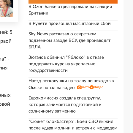
В Ozon Банке отреагировали на санкции
Британии
В Рунете произошел масштабный сбой
ей: 5
Sky News рассказал о секретном
подземном заводе ВСУ, где производят
ервой
БПЛА
Зюганов обвинил "Яблоко" в отказе
", -
поддержать курс на укрепление
лия
государственности
Наезд легковушки на толпу пешеходов в
Омске попал на видео
Фото
Видео
ярных
Еврокомиссия создала спецгруппу,
овой
которая занимается подготовкой к
солнечному затмению
"Сюжет блокбастера": Боец СВО выжил
после удара молнии и встречи с медведем