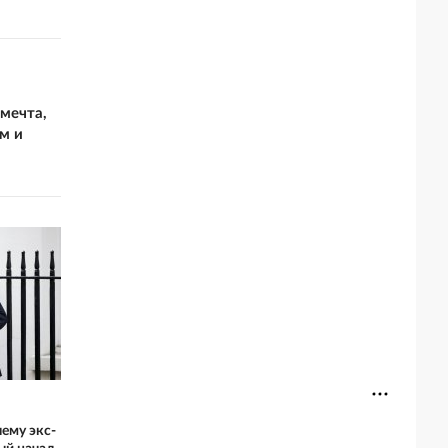
 мечта,
м и
ему экс-