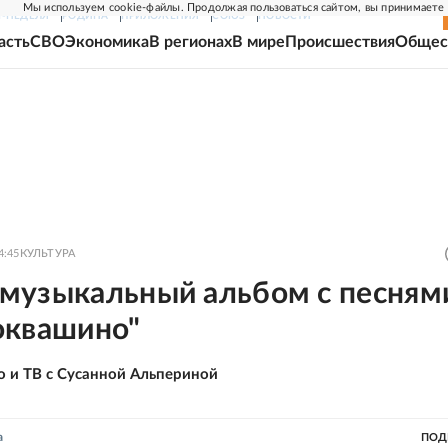
Мы используем cookie-файлы. Продолжая пользоваться сайтом, вы принимаете
Г-НЕДЕЛЯ
РОДИНА
ПРИЛОЖЕНИЯ
СОЮЗ
НОВОСТИ
асть
СВО
Экономика
В регионах
В мире
Происшествия
Общес
4:45
КУЛЬТУРА
музыкальный альбом с песням
оквашино"
о и ТВ с Сусанной Альпериной
а
ПОД