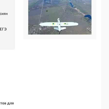
сиян
 ЕГЭ
итов для