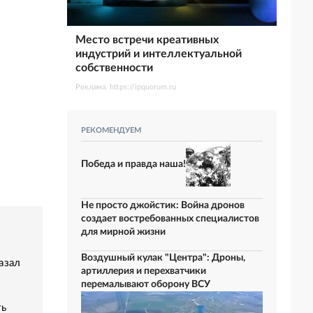
Место встречи креативных
индустрий и интеллектуальной
собственности
Реклама. https://ipquorum.ru
РЕКОМЕНДУЕМ
Победа и правда наша!
Не просто джойстик: Война дронов
создает востребованных специалистов
для мирной жизни
Воздушный кулак "Центра": Дроны,
азал
артиллерия и перехватчики
перемалывают оборону ВСУ
ть