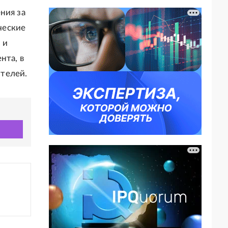
ния за
ческие
 и
нта, в
телей.