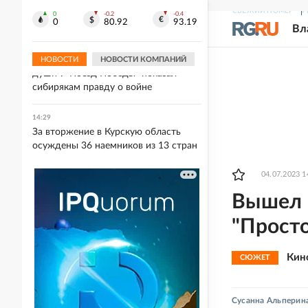
избрать следующим президентом
СВЕЖИЙ НОМЕР
Р
США
0
-0.2
-0.4
0
80.92
93.19
Вл
14:35
"Увиденное потрясло до глубины
НОВОСТИ
НОВОСТИ КОМПАНИЙ
души": "Поезд Победы" показал
сибирякам правду о войне
14:29
За вторжение в Курскую область
осуждены 36 наемников из 13 стран
04.07.2023 1
Вышел 
"Прост
Кин
СЮЖЕТ
Сусанна Альперин