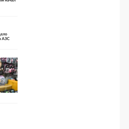
ый начал
дело
а АЗС