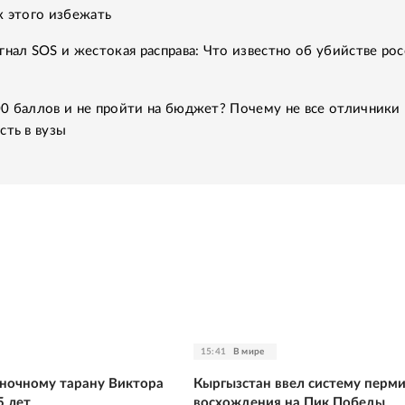
к этого избежать
гнал SOS и жестокая расправа: Что известно об убийстве рос
0 баллов и не пройти на бюджет? Почему не все отличники
сть в вузы
15:41
В мире
ночному тарану Виктора
Кыргызстан ввел систему перм
5 лет
восхождения на Пик Победы