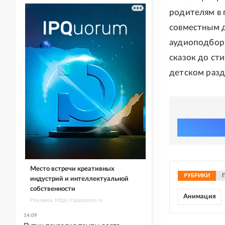
родителям в 
совместным д
аудиоподборк
сказок до ст
детском разд
Место встречи креативных
РУБРИКИ
индустрий и интеллектуальной
собственности
Анимация
Реклама. https://ipquorum.ru
14:09