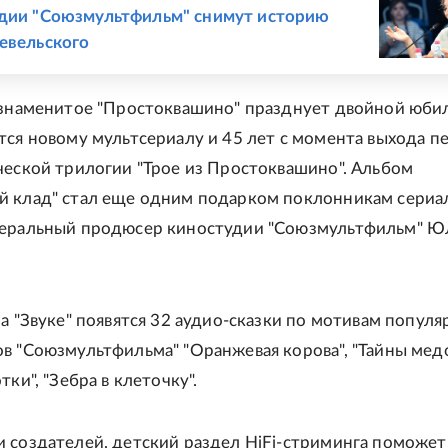
дии "Союзмультфильм" снимут историю
Невельского
 знаменитое "Простоквашино" празднует двойной юбил
тся новому мультсериалу и 45 лет с момента выхода п
ческой трилогии "Трое из Простоквашино". Альбом
 клад" стал еще одним подарком поклонникам сериала
неральный продюсер киностудии "Союзмультфильм" Ю
на "Звуке" появятся 32 аудио-сказки по мотивам попул
в "Союзмультфильма" "Оранжевая корова", "Тайны мед
тки", "Зебра в клеточку".
 создателей, детский раздел HiFi-стриминга поможет