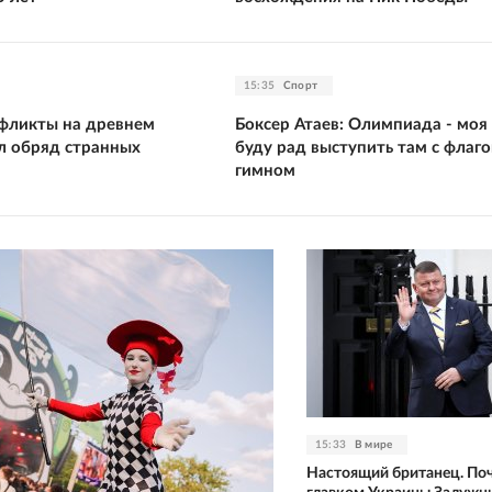
15:35
Спорт
нфликты на древнем
Боксер Атаев: Олимпиада - моя
ыл обряд странных
буду рад выступить там с флаго
гимном
15:33
В мире
Настоящий британец. Поч