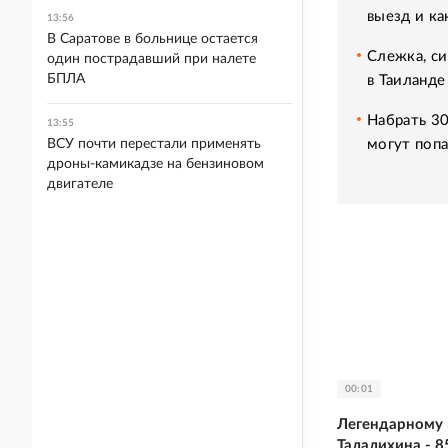
выезд и ка
13:56
В Саратове в больнице остается
Слежка, си
один пострадавший при налете
БПЛА
в Таиланде
Набрать 30
13:55
могут попа
ВСУ почти перестали применять
дроны-камикадзе на бензиновом
двигателе
00:01
Легендарному 
Талалихина - 8