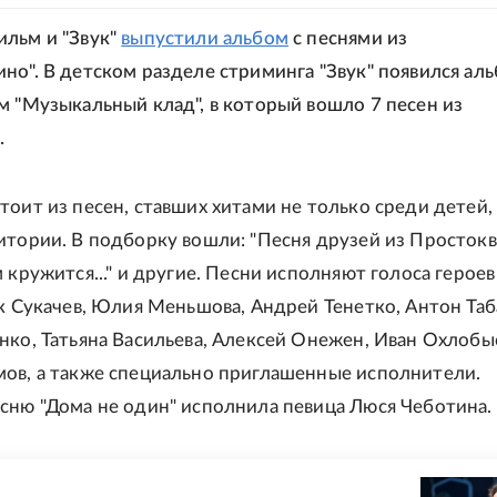
льм и "Звук"
выпустили альбом
с песнями из
но". В детском разделе стриминга "Звук" появился ал
м "Музыкальный клад", в который вошло 7 песен из
.
тоит из песен, ставших хитами не только среди детей, 
итории. В подборку вошли: "Песня друзей из Простокв
 кружится..." и другие. Песни исполняют голоса героев
ик Сукачев, Юлия Меньшова, Андрей Тенетко, Антон Таб
нко, Татьяна Васильева, Алексей Онежен, Иван Охлобы
ов, а также специально приглашенные исполнители.
сню "Дома не один" исполнила певица Люся Чеботина.
Е