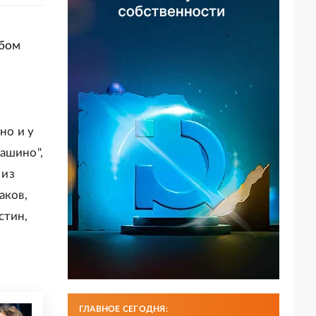
ьбом
но и у
ашино",
 из
аков,
стин,
ГЛАВНОЕ СЕГОДНЯ: