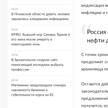
индексация вн
18:22
инфляцию и с
В Псковской области девять человек
заразились клещевыми инфекциями
18:20
Россия
KP.RU: Бывший мэр Самары Тархов и
нефти 
его жена могли умереть в
новогоднюю ночь
С точки зрен
18:18
В Архангельске создали сайт,
продолжат сн
помогающий молодежи выбрать
хранилища п
профессию
18:18
Остаются дей
Матвиенко предупредила спикера
парламента Армении о
законодатель
губительности курса на ЕС
предложений.
получится, о