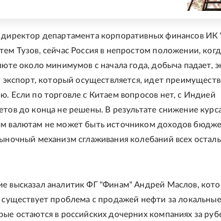
 директор департамента корпоративных финансов ИК
тем Тузов, сейчас Россия в непростом положении, ког
алюте около минимумов с начала года, добыча падает, 
от экспорт, который осуществляется, идет преимуществ
ю. Если по торговле с Китаем вопросов нет, с Индией
етов до конца не решены. В результате снижение курс
м валютам не может быть источником доходов бюдже
рыночный механизм сглаживания колебаний всех остал
е высказал аналитик ФГ "Финам" Андрей Маслов, кот
о существует проблема с продажей нефти за локальны
рые остаются в российских дочерних компаниях за ру