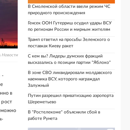
В Смоленской области ввели режим ЧС
природного происхождения
Генсек ООН Гутерриш осудил удары ВСУ
по регионам России и мирным жителям
Трамп ответил на просьбы Зеленского о
поставках Киеву ракет
 Новости
С кем вы? Лидеры думских фракций
высказались о позиции партии "Яблоко"
В зоне СВО ликвидировали молдавского
 -
наемника ВСУ, которого награждал
ые
Залужный
нно в
Путин разрешил приватизацию аэропорта
 рост
Шереметьево
о можно
В "Ростелекоме" объяснили сбой в
работе Рунета
я-