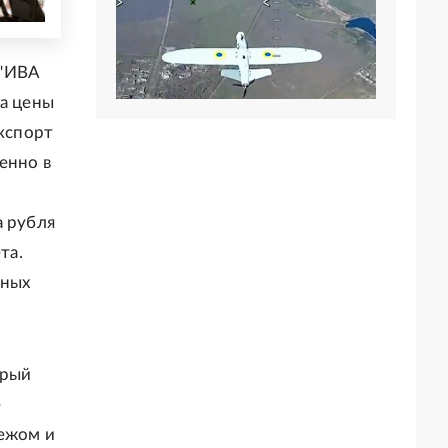
 "ИВА
да цены
экспорт
енно в
а рубля
та.
ьных
орый
е
бежом и