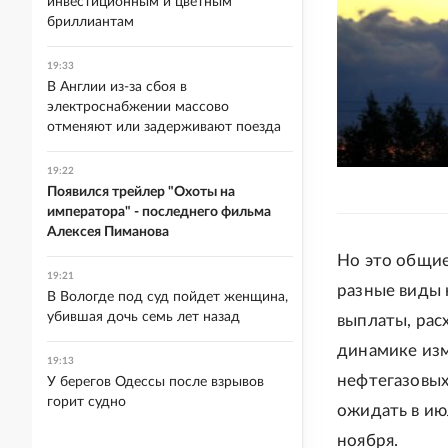
инвестиционным и цветным
бриллиантам
19:33
В Англии из-за сбоя в
электроснабжении массово
отменяют или задерживают поезда
19:22
Появился трейлер "Охоты на
императора" - последнего фильма
Алексея Пиманова
Но это общие
19:21
разные виды 
В Вологде под суд пойдет женщина,
убившая дочь семь лет назад
выплаты, рас
динамике изм
19:13
нефтегазовых
У берегов Одессы после взрывов
горит судно
ожидать в ию
ноября.