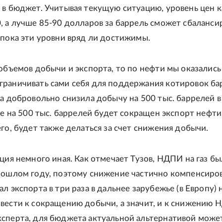
 в бюджет. Учитывая текущую ситуацию, уровень цен к
, а лучше 85-90 долларов за баррель сможет сбаланси
 пока эти уровни вряд ли достижимы.
 объемов добычи и экспорта, то по нефти мы оказались
раничивать сами себя для поддержания котировок ба
та добровольно снизила добычу на 500 тыс. баррелей в
ще на 500 тыс. баррелей будет сокращен экспорт нефти,
его, будет также делаться за счет снижения добычи.
ация немного иная. Как отмечает Тузов, НДПИ на газ бы
рошлом году, поэтому снижение частично компенсиро
л экспорта в три раза в дальнее зарубежье (в Европу) 
вести к сокращению добычи, а значит, и к снижению 
сперта, для бюджета актуальной альтернативой може