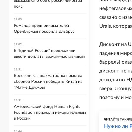
высказался о бое с россиянином за
пояс
нефтегазовых
связано с из
19:05
Команда предпринимателей
Urals, котора
Оренбуржья покорила Эльбрус
Дисконт на Ur
19:02
В "Единой России" предложили
падения миро
ввести доплаты врачам-наставникам
баррель) оказ
18:51
дисконт не на
Вологодская шахматистка помогла
доходы по НД
сборной России победить Китай на
"Матче Дружбы"
вверх к концу
поэтому и мо
18:51
Американский фонд Human Rights
Foundation признали нежелательным
в России
ЧИТАЙТЕ ТАКЖ
Нужно ли Р
18:44