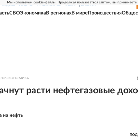
Мы используем cookie-файлы. Продолжая пользоваться сайтом, вы принимаете
Г-НЕДЕЛЯ
РОДИНА
ПРИЛОЖЕНИЯ
СОЮЗ
НОВОСТИ
асть
СВО
Экономика
В регионах
В мире
Происшествия
Общес
0:02
ЭКОНОМИКА
ачнут расти нефтегазовые дох
а на нефть
ПОД