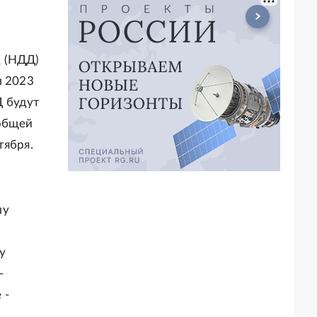
д (НДД)
л 2023
Д будут
 общей
тября.
шу
у
-
 -