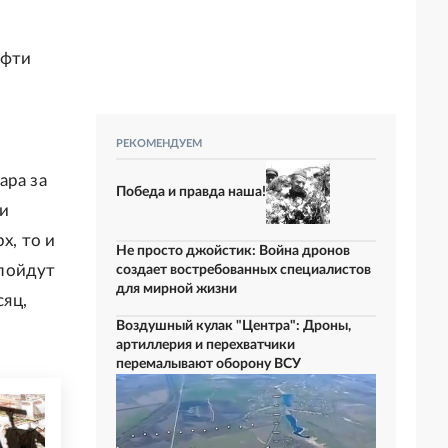
ефти
РЕКОМЕНДУЕМ
ара за
Победа и правда наша!
ли
х, то и
Не просто джойстик: Война дронов
 пойдут
создает востребованных специалистов
для мирной жизни
сяц,
Воздушный кулак "Центра": Дроны,
артиллерия и перехватчики
перемалывают оборону ВСУ