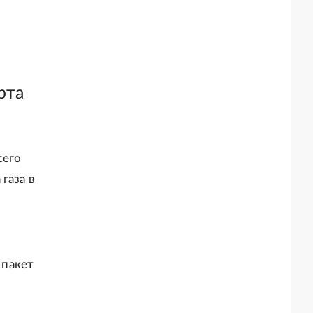
рта
сего
газа в
 пакет