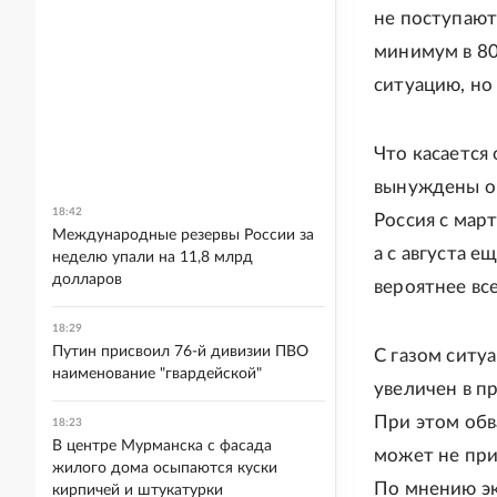
не поступают
минимум в 80
ситуацию, но
Что касается
вынуждены ог
18:42
Россия с мар
Международные резервы России за
а с августа е
неделю упали на 11,8 млрд
долларов
вероятнее вс
18:29
Путин присвоил 76-й дивизии ПВО
С газом ситу
наименование "гвардейской"
увеличен в п
При этом обва
18:23
В центре Мурманска с фасада
может не при
жилого дома осыпаются куски
По мнению эк
кирпичей и штукатурки