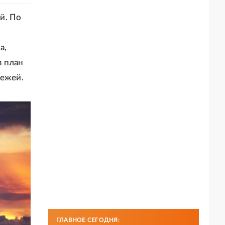
й. По
а,
в план
тежей.
ГЛАВНОЕ СЕГОДНЯ: