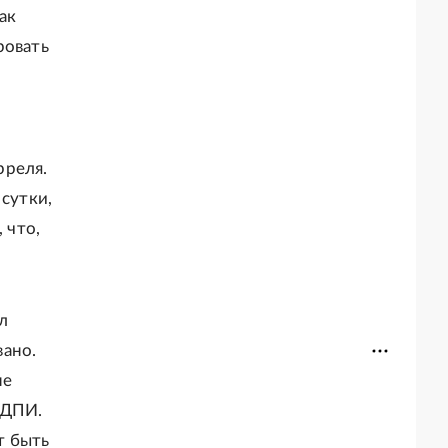
ак
ровать
рреля.
 сутки,
 что,
л
вано.
не
НДПИ.
т быть