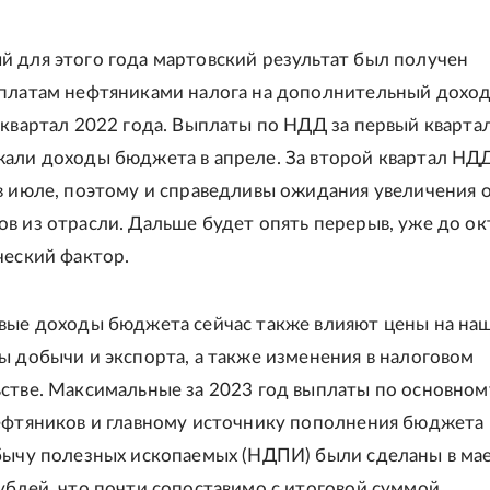
 для этого года мартовский результат был получен
платам нефтяниками налога на дополнительный дохо
 квартал 2022 года. Выплаты по НДД за первый кварта
али доходы бюджета в апреле. За второй квартал НД
в июле, поэтому и справедливы ожидания увеличения
в из отрасли. Дальше будет опять перерыв, уже до ок
ческий фактор.
вые доходы бюджета сейчас также влияют цены на на
ы добычи и экспорта, а также изменения в налоговом
стве. Максимальные за 2023 год выплаты по основном
ефтяников и главному источнику пополнения бюджета 
бычу полезных ископаемых (НДПИ) были сделаны в мае
ублей, что почти сопоставимо с итоговой суммой