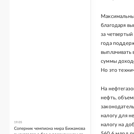
Максимальный
благодаря вы
за четвертый
года поддерж
выплачивать 
суммы доходо
Но это техни
На нефтегазо
нефть, объем
законодатель
налогу для н
19:05
налогу на до
Соперник чемпиона мира Бижамова
560,6 млрд р