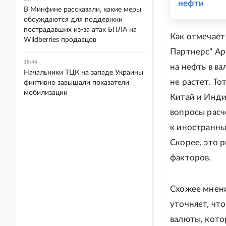
нефти
В Минфине рассказали, какие меры
обсуждаются для поддержки
пострадавших из-за атак БПЛА на
Как отмечает
Wildberries продавцов
Партнерс" Ар
18:44
на нефть в в
Начальники ТЦК на западе Украины
не растет. Т
фиктивно завышали показатели
мобилизации
Китай и Инди
вопросы расч
к иностранны
Скорее, это 
факторов.
Схожее мнени
уточняет, чт
валюты, кото