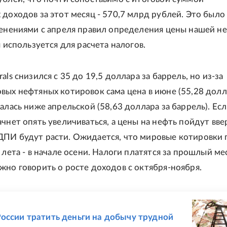
 доходов за этот месяц - 570,7 млрд рублей. Это было
менениями с апреля правил определения цены нашей н
я используется для расчета налогов.
als снизился с 35 до 19,5 доллара за баррель, но из-за
вых нефтяных котировок сама цена в июне (55,28 долл
алась ниже апрельской (58,63 доллара за баррель). Ес
чнет опять увеличиваться, а цены на нефть пойдут ввер
ПИ будут расти. Ожидается, что мировые котировки
 лета - в начале осени. Налоги платятся за прошлый ме
жно говорить о росте доходов с октября-ноября.
Е
оссии тратить деньги на добычу трудной