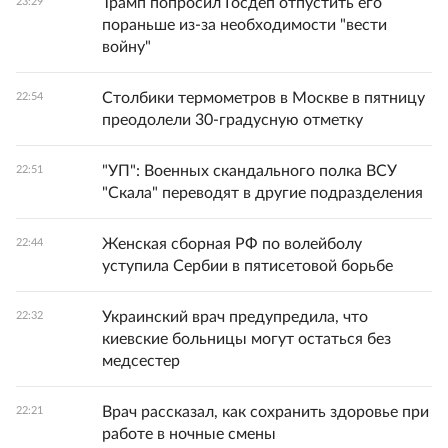
Трамп попросил Госдеп отпустить его
23:29
пораньше из-за необходимости "вести
войну"
Столбики термометров в Москве в пятницу
22:54
преодолели 30-градусную отметку
"УП": Военных скандального полка ВСУ
22:51
"Скала" переводят в другие подразделения
Женская сборная РФ по волейболу
22:44
уступила Сербии в пятисетовой борьбе
Украинский врач предупредила, что
22:32
киевские больницы могут остаться без
медсестер
Врач рассказал, как сохранить здоровье при
22:21
работе в ночные смены