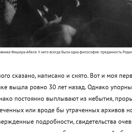
вника Фишера-Абеля. У него всегда была одна философия: преданность Родин
о сказано, написано и снято. Вот и моя перв
ке вышла ровно 30 лет назад. Однако упорны
нако постоянно выплывают из небытия, проры
еченных или вроде бы утраченных архивов но
вержденные подробности, свидетельства оче