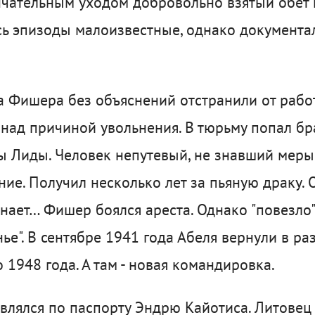
чательным уходом добровольно взятый обет м
сь эпизоды малоизвестные, однако документа
а Фишера без объяснений отстранили от рабо
над причиной увольнения. В тюрьму попал бра
 Лиды. Человек непутевый, не знавший меры
ние. Получил несколько лет за пьяную драку. 
знает… Фишер боялся ареста. Однако "повезло" 
нье". В сентябре 1941 года Абеля вернули в раз
 1948 года. А там - новая командировка.
влялся по паспорту Эндрю Кайотиса. Литовец