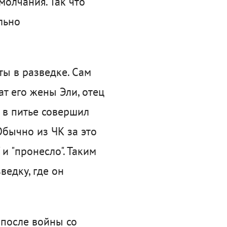
олчания. Так что
льно
ты в разведке. Сам
т его жены Эли, отец
 в питье совершил
Обычно из ЧК за это
и "пронесло". Таким
ведку, где он
 после войны со