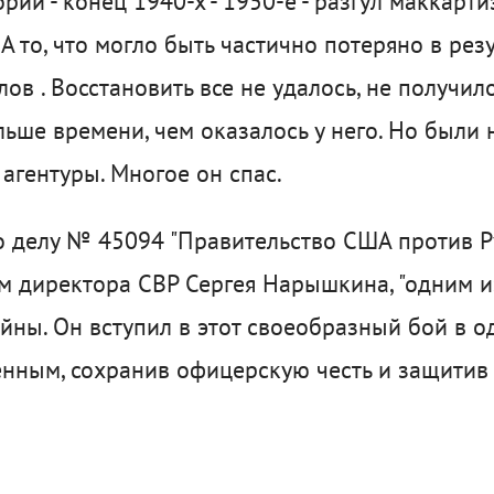
ии - конец 1940-х - 1950-е - разгул маккарти
 то, что могло быть частично потеряно в рез
в . Восстановить все не удалось, не получило
льше времени, чем оказалось у него. Но были 
агентуры. Многое он спас.
о делу № 45094 "Правительство США против 
вам директора СВР Сергея Нарышкина, "одним 
йны. Он вступил в этот своеобразный бой в о
нным, сохранив офицерскую честь и защитив