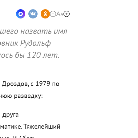
вшего назвать имя
овник Рудольф
ось бы 120 лет.
 Дроздов, с 1979 по
шнюю разведку:
 друга
ематике. Тяжелейший