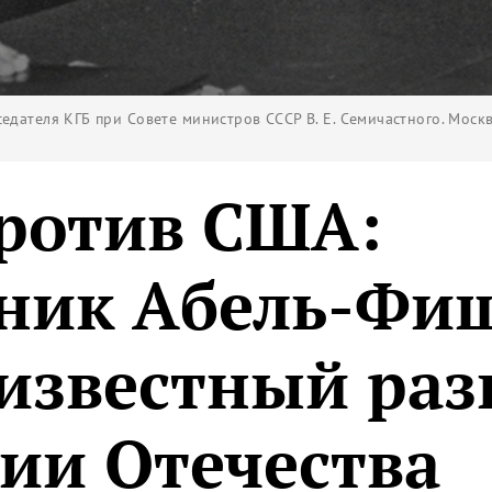
едателя КГБ при Совете министров СССР В. Е. Семичастного. Москва
ротив США:
ник Абель-Фиш
известный раз
рии Отечества