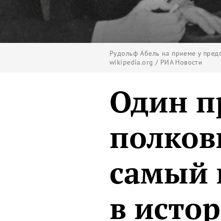
Рудольф Абель на приеме у предс
wikipedia.org / РИА Новости
Один п
полков
самый 
в исто