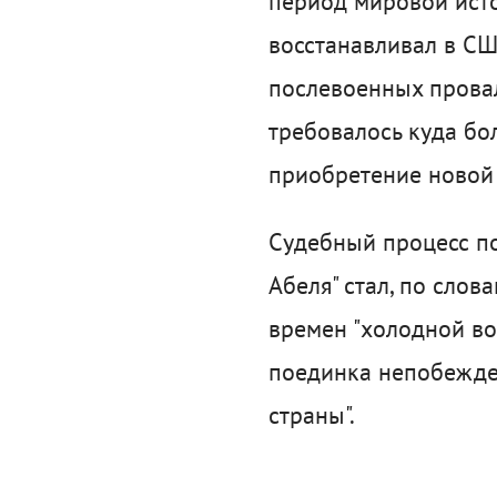
период мировой истор
восстанавливал в США
послевоенных провало
требовалось куда бо
приобретение новой 
Судебный процесс п
Абеля" стал, по сло
времен "холодной во
поединка непобежде
страны".