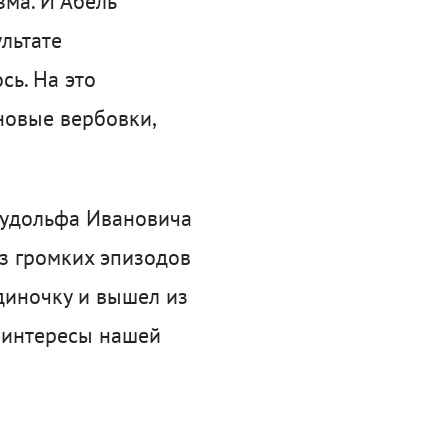
зма. И Абель
ультате
сь. На это
новые вербовки,
Рудольфа Ивановича
из громких эпизодов
диночку и вышел из
 интересы нашей