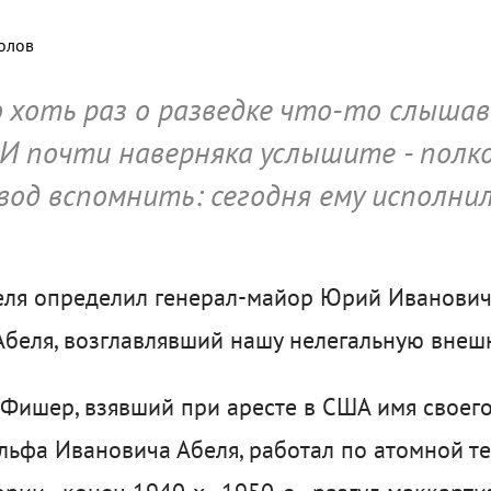
олов
 хоть раз о разведке что-то слыша
. И почти наверняка услышите - полк
вод вспомнить: сегодня ему исполнил
еля определил генерал-майор Юрий Иванович
 Абеля, возглавлявший нашу нелегальную вне
 Фишер, взявший при аресте в США имя своего
ьфа Ивановича Абеля, работал по атомной т