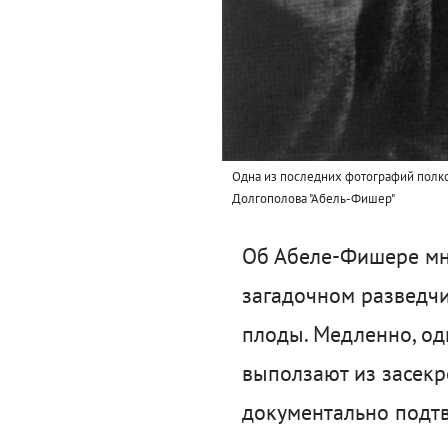
Одна из последних фотографий полко
Долгополова "Абель-Фишер"
Об Абеле-Фишере мног
загадочном разведчи
плоды. Медленно, од
выползают из засекр
документально подт