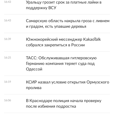
Уральцу грозит срок за платные лайки в
16:43
поддержку ВСУ
Самарскую область накрыла гроза с ливнем
16:43
и градом, есть упавшие деревья
Южнокорейский мессенджер KakaoTalk
16:39
собрался закрепиться в России
ТАСС: Обслуживавшая гитлеровскую
16:25
Германию компания теряет суда под
Одессой
КСИР назвал условие открытия Ормузского
16:19
пролива
В Краснодаре полиция начала проверку
16:06
после избиения подростка