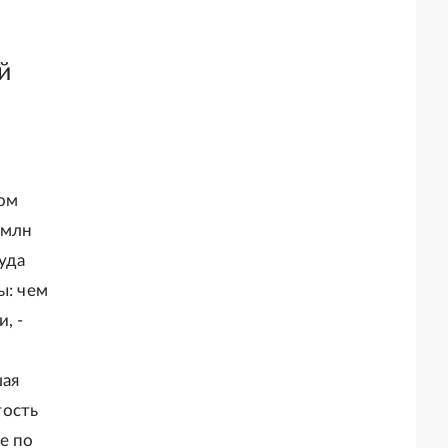
й
ом
 млн
уда
ы: чем
, -
шая
тость
е по