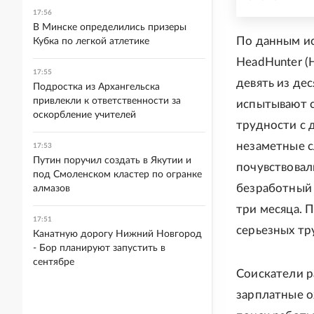
17:56
В Минске определились призеры
По данным ис
Кубка по легкой атлетике
HeadHunter (
17:55
девять из де
Подростка из Архангельска
привлекли к ответственности за
испытывают с
оскорбление учителей
трудности с 
незаметные с
17:53
Путин поручил создать в Якутии и
почувствовал
под Смоленском кластер по огранке
безработный 
алмазов
три месяца. 
17:51
серьезных тр
Канатную дорогу Нижний Новгород
- Бор планируют запустить в
сентябре
Соискатели р
зарплатные о