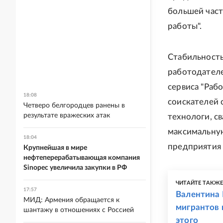
большей част
работы".
Стабильность
работодателе
сервиса "Рабо
18:08
соискателей 
Четверо белгородцев ранены в
результате вражеских атак
технологи, с
максимальную
18:04
предприятия 
Крупнейшая в мире
нефтеперерабатывающая компания
Sinopec увеличила закупки в РФ
ЧИТАЙТЕ ТАКЖ
17:57
Валентина 
МИД: Армения обращается к
мигрантов 
шантажу в отношениях с Россией
этого