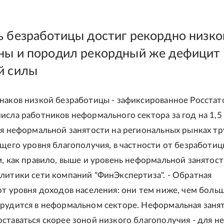
ь безработицы достиг рекордно низко
ны и породил рекордный же дефицит
й силы
наков низкой безработицы - зафиксированное Росстат
исла работников неформального сектора за год на 1,5
ля неформальной занятости на региональных рынках тр
бщего уровня благополучия, в частности от безработиц
м, как правило, выше и уровень неформальной занятости
литики сети компаний "ФинЭкспертиза". - Обратная
от уровня доходов населения: они тем ниже, чем боль
рудится в неформальном секторе. Неформальная заня
ставаться скорее зоной низкого благополучия - для не