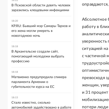
18:22
оправдаются, 
В Псковской области девять человек
заразились клещевыми инфекциями
Абсолютное б
18:20
KP.RU: Бывший мэр Самары Тархов и
работу в бли
его жена могли умереть в
аналитически
новогоднюю ночь
уверенность 
18:18
ситуацией на
В Архангельске создали сайт,
с частичной 
помогающий молодежи выбрать
профессию
трудоустройс
оптимистично
18:18
Матвиенко предупредила спикера
превосходя з
парламента Армении о
женщин, увер
губительности курса на ЕС
и 31 процент
18:15
мобилизацией
Стало известно, сколько
потери люди 
автомобилей задействовано в работе