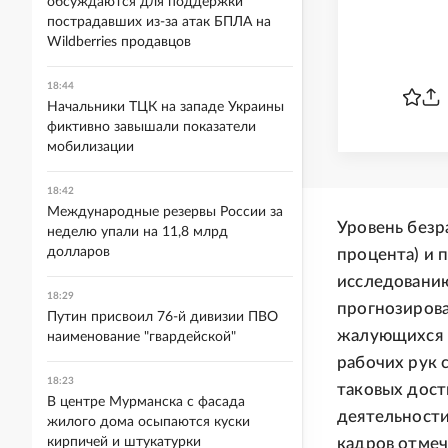
обсуждаются для поддержки
пострадавших из-за атак БПЛА на
Wildberries продавцов
18:44
Начальники ТЦК на западе Украины
фиктивно завышали показатели
мобилизации
18:42
Международные резервы России за
Уровень безр
неделю упали на 11,8 млрд
долларов
процента) и 
исследовани
18:29
прогнозирова
Путин присвоил 76-й дивизии ПВО
жалующихся н
наименование "гвардейской"
рабочих рук 
18:23
таковых дост
В центре Мурманска с фасада
деятельности
жилого дома осыпаются куски
кадров отмеч
кирпичей и штукатурки