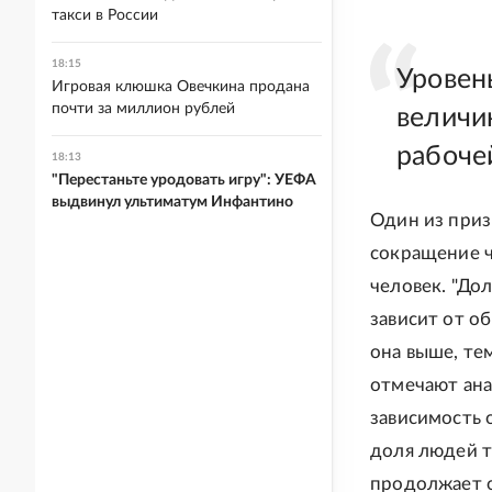
такси в России
18:15
Уровен
Игровая клюшка Овечкина продана
почти за миллион рублей
величи
рабоче
18:13
"Перестаньте уродовать игру": УЕФА
выдвинул ультиматум Инфантино
Один из приз
сокращение ч
человек. "До
зависит от о
она выше, те
отмечают ана
зависимость 
доля людей т
продолжает о