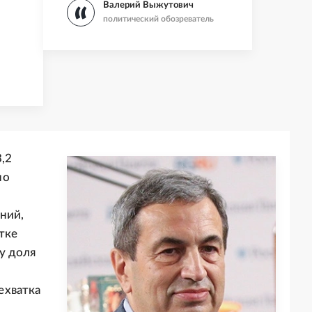
Валерий Выжутович
политический обозреватель
,2
но
ний,
тке
у доля
й
ехватка