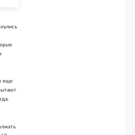
кнулись
торые
и
у еще
спытают
гда.
олжать