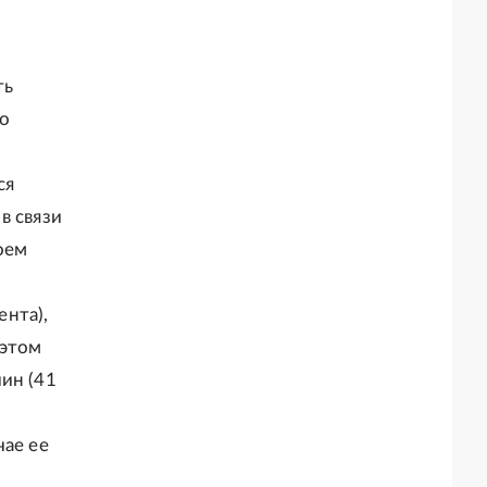
ть
го
ся
в связи
оем
нта),
 этом
ин (41
чае ее