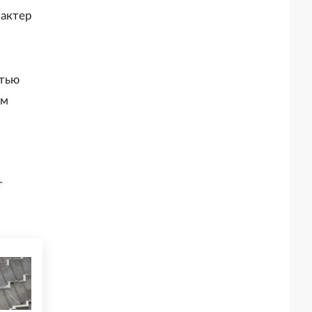
рактер
стью
ым
т