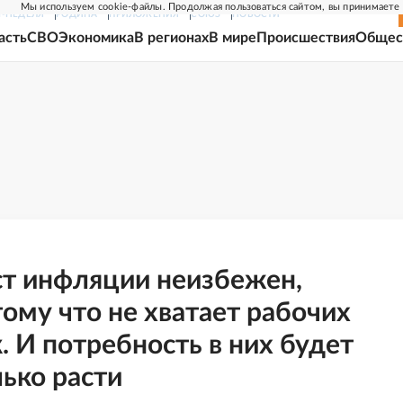
Мы используем cookie-файлы. Продолжая пользоваться сайтом, вы принимаете
Г-НЕДЕЛЯ
РОДИНА
ПРИЛОЖЕНИЯ
СОЮЗ
НОВОСТИ
асть
СВО
Экономика
В регионах
В мире
Происшествия
Общес
ст инфляции неизбежен,
ому что не хватает рабочих
. И потребность в них будет
ько расти