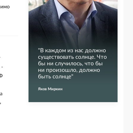
мимо
"
В каждом из нас должно
существовать солнце. Что
т
бы ни случилось, что бы
 -
ни произошло, должно
Ф
быть солнце
"
Яков Миркин
а
ь