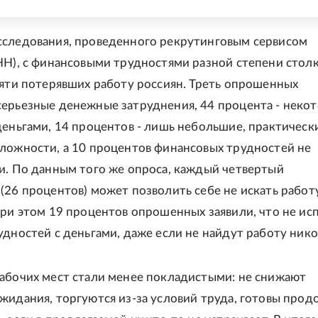
следования, проведенного рекрутинговым сервисом
HH), с финансовыми трудностями разной степени стол
сяти потерявших работу россиян. Треть опрошенных
ерьезные денежные затруднения, 44 процента - неко
деньгами, 14 процентов - лишь небольшие, практическ
ложности, а 10 процентов финансовых трудностей не
и. По данным того же опроса, каждый четвертый
(26 процентов) может позволить себе не искать работ
При этом 19 процентов опрошенных заявили, что не и
удностей с деньгами, даже если не найдут работу нико
абочих мест стали менее покладистыми: не снижают
жидания, торгуются из-за условий труда, готовы прод