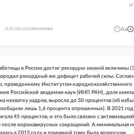
РГ
19.07.2023 20:10
ЭКОНОМИКА
аботицы в России достиг рекордно низкой величины (3
породил рекордный же дефицит рабочей силы. Соглас
ю, проведенному Институтом народнохозяйственного
ния Российской академии наук (ИНП РАН), доля компа
а нехватку кадров, выросла до 50 процентов (об избы
сообщили лишь 1,6 процента опрошенных). В 2021 год
игала 45 процентов, и это было связано с активизацие
 после коронавирусных сокращений. А минимальная н
алась в 2015 году и причиной тому была возросшая