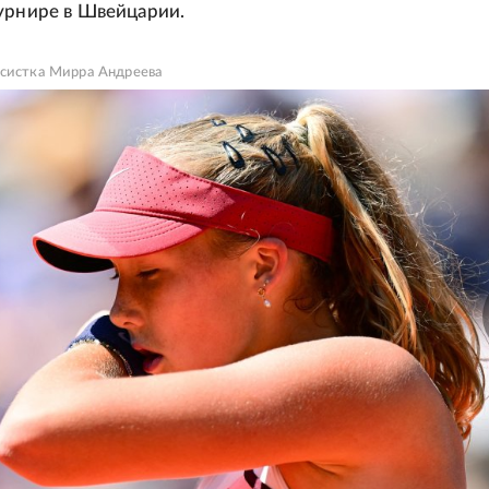
урнире в Швейцарии.
исистка Мирра Андреева