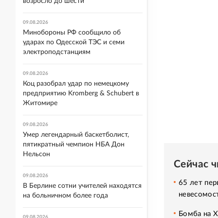
возросло до шести
09.08.2026
Минобороны РФ сообщило об
ударах по Одесской ТЭС и семи
электроподстанциям
09.08.2026
Коц разобрал удар по немецкому
предприятию Kromberg & Schubert в
Житомире
09.08.2026
Умер легендарный баскетболист,
пятикратный чемпион НБА Дон
Нельсон
Сейчас 
09.08.2026
65 лет пер
В Берлине сотни учителей находятся
невесомос
на больничном более года
Бомба на 
09.08.2026