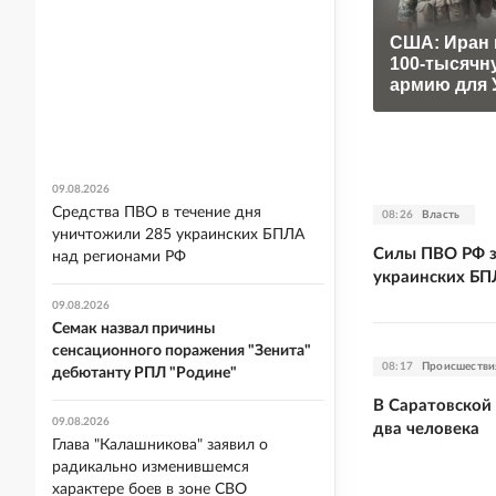
США: Иран 
100-тысячн
армию для 
09.08.2026
Средства ПВО в течение дня
08:26
Власть
уничтожили 285 украинских БПЛА
Силы ПВО РФ з
над регионами РФ
украинских БП
09.08.2026
Семак назвал причины
сенсационного поражения "Зенита"
08:17
Происшестви
дебютанту РПЛ "Родине"
В Саратовской
09.08.2026
два человека
Глава "Калашникова" заявил о
радикально изменившемся
характере боев в зоне СВО