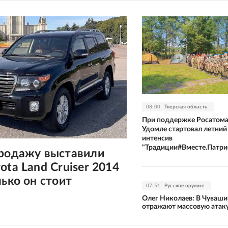
08:00
Тверская область
При поддержке Росатома
Удомле стартовал летний
интенсив
"Традиции#Вместе.Патри
продажу выставили
ota Land Cruiser 2014
лько он стоит
07:51
Русское оружие
Олег Николаев: В Чуваши
отражают массовую атак