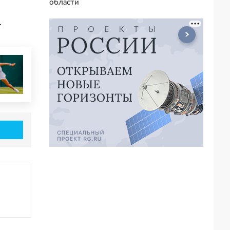
области
.