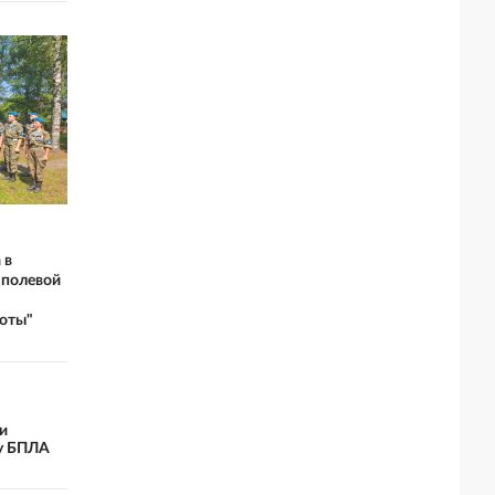
 в
 полевой
оты"
и
у БПЛА