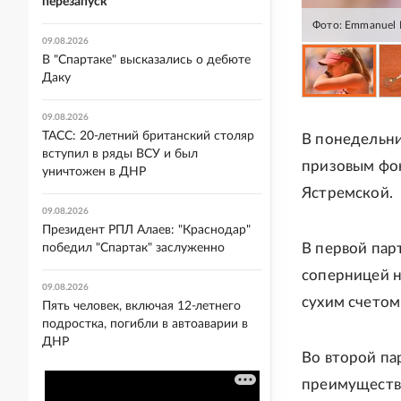
перезапуск
Фото: Emmanuel
09.08.2026
В "Спартаке" высказались о дебюте
Даку
09.08.2026
ТАСС: 20-летний британский столяр
В понедельни
вступил в ряды ВСУ и был
призовым фон
уничтожен в ДНР
Ястремской.
09.08.2026
Президент РПЛ Алаев: "Краснодар"
В первой пар
победил "Спартак" заслуженно
соперницей н
09.08.2026
сухим счетом 
Пять человек, включая 12-летнего
подростка, погибли в автоаварии в
ДНР
Во второй па
преимущество