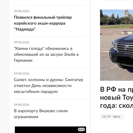
09.08.2026
Появился финальный трейлер
корейского экшн-хоррора
"Надежда"
09.08.2026
"Камни голода" обнажились в
обмелевшей из-за засухи Эльбе в
Германии
09.08.2026
Салют, колонны и дроны: Сингапур
отметил День независимости
В РФ на 
масштабным парадом
новый Toy
года: ско
09.08.2026
В аэропорту Внуково сняли
ограничения
08:00
Авто