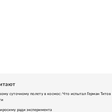
читают
вому суточному полету в космос: Что испытал Герман Титов 
ти
Хиросиму ради эксперимента