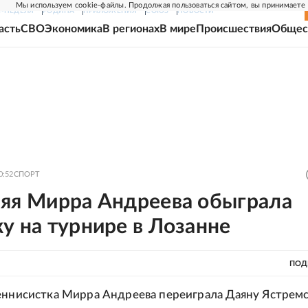
Мы используем cookie-файлы. Продолжая пользоваться сайтом, вы принимаете
Г-НЕДЕЛЯ
РОДИНА
ПРИЛОЖЕНИЯ
СОЮЗ
НОВОСТИ
асть
СВО
Экономика
В регионах
В мире
Происшествия
Общес
0:52
СПОРТ
няя Мирра Андреева обыграла
у на турнире в Лозанне
ПОД
еннисистка Мирра Андреева переиграла Даяну Ястрем