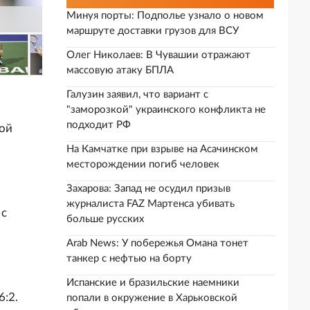
Минуя порты: Подполье узнало о новом
маршруте доставки грузов для ВСУ
Олег Николаев: В Чувашии отражают
массовую атаку БПЛА
Галузин заявил, что вариант с
"заморозкой" украинского конфликта не
подходит РФ
ой
На Камчатке при взрыве на Асачинском
месторождении погиб человек
Захарова: Запад не осудил призыв
журналиста FAZ Мартенса убивать
 с
больше русских
Arab News: У побережья Омана тонет
танкер с нефтью на борту
Испанские и бразильские наемники
6:2.
попали в окружение в Харьковской