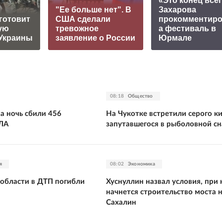
«Это конец всег
"Ее больше нет". В
Захарова
готовит
США сделали
прокомментир
ую
тревожное
а фестиваль в
Украины
заявление о России
Юрмале
08:18
Общество
а ночь сбили 456
На Чукотке встретили серого ки
ЛА
запутавшегося в рыболовной сн
я
08:02
Экономика
 области в ДТП погибли
Хуснуллин назвал условия, при
начнется строительство моста 
Сахалин