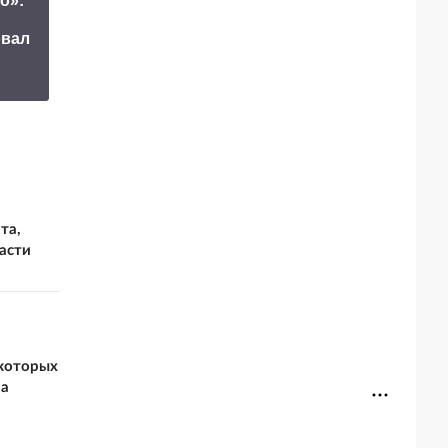
о»:
Заставим
Маск сделал
раскаяться:
овал
неожиданное
союзник России
заявление о
дал грозное
завершении СВО
обещание
та,
асти
 которых
на