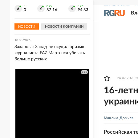
СВЕЖИЙ НОМЕР
Р
0
0.75
0.77
10.08.2026
0
82.16
94.83
Вл
В Татарстане ураганный ветер
повалил более 60 деревьев и сорвал
крыши с домов
НОВОСТИ
НОВОСТИ КОМПАНИЙ
10.08.2026
Захарова: Запад не осудил призыв
журналиста FAZ Мартенса убивать
больше русских
24.07.2023 2
16-лет
украинк
Максим Домчев
Российская т