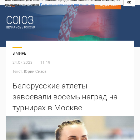
OK
принимаете условия
Пользовательского соглашения
СВЕЖИЙ НОМЕР
ПОДПИСКА
БЕЛАРУСЬ / РОССИЯ
В МИРЕ
24.07.2023
11:19
Текст:
Юрий Сизов
Белорусские атлеты
завоевали восемь наград на
турнирах в Москве