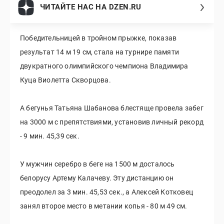
ЧИТАЙТЕ НАС НА DZEN.RU
Победительницей в тройном прыжке, показав
результат 14 м 19 см, стала на турнире памяти
двукратного олимпийского чемпиона Владимира
Куца Виолетта Скворцова.
А бегунья Татьяна Шабанова блестяще провела забег
на 3000 м с препятствиями, установив личный рекорд
- 9 мин. 45,39 сек.
У мужчин серебро в беге на 1500 м досталось
белорусу Артему Калачеву. Эту дистанцию он
преодолел за 3 мин. 45,53 сек., а Алексей Котковец
занял второе место в метании копья - 80 м 49 см.