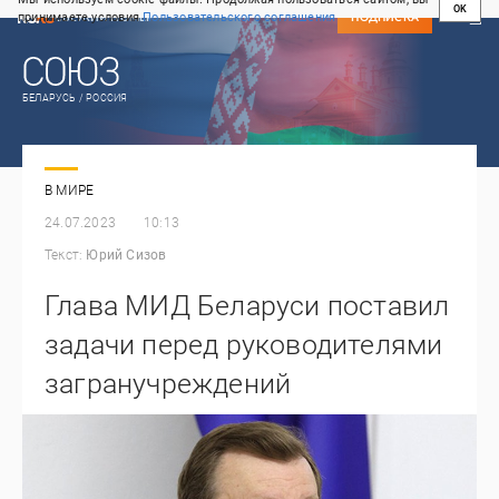
OK
принимаете условия
Пользовательского соглашения
СВЕЖИЙ НОМЕР
ПОДПИСКА
БЕЛАРУСЬ / РОССИЯ
В МИРЕ
24.07.2023
10:13
Текст:
Юрий Сизов
Глава МИД Беларуси поставил
задачи перед руководителями
загранучреждений