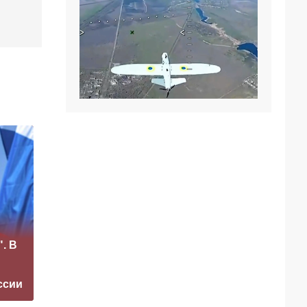
Рубио
«Это конец всего»:
отреагировал на
. В
Захарова
требование
прокомментировал
перестать
а фестиваль в
накачивать ВСУ
ссии
Юрмале
оружием