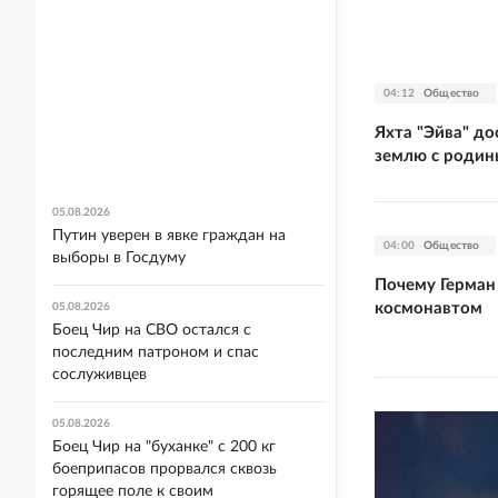
04:12
Общество
Яхта "Эйва" д
землю с родин
05.08.2026
Путин уверен в явке граждан на
04:00
Общество
выборы в Госдуму
Почему Герман
космонавтом
05.08.2026
Боец Чир на СВО остался с
последним патроном и спас
сослуживцев
05.08.2026
Боец Чир на "буханке" с 200 кг
боеприпасов прорвался сквозь
горящее поле к своим