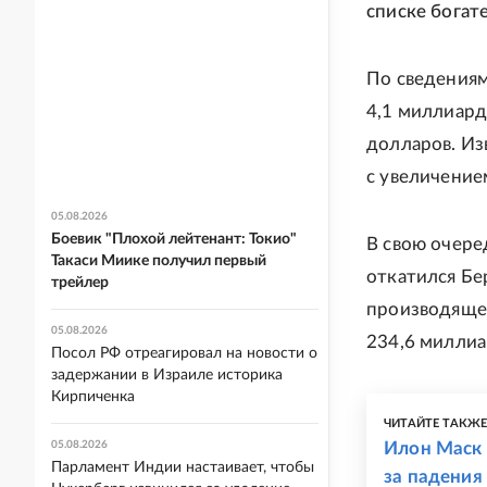
списке богат
По сведениям
4,1 миллиард
долларов. Из
с увеличение
05.08.2026
Боевик "Плохой лейтенант: Токио"
В свою очере
Такаси Миике получил первый
откатился Бе
трейлер
производящей
05.08.2026
234,6 миллиа
Посол РФ отреагировал на новости о
задержании в Израиле историка
Кирпиченка
ЧИТАЙТЕ ТАКЖ
05.08.2026
Илон Маск 
Парламент Индии настаивает, чтобы
за падения 