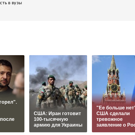
сть в вузы
горел".
"Ее больше нет"
США: Иран готовит
США сделали
 после
100-тысячную
тревожное
армию для Украины
заявление о Ро