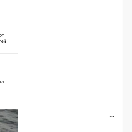
ют
тей
ыл