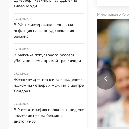
Цукерберг извинился за удаление
видео Моди
Миллиардер Ило
05.08.2026
В РФ зафиксирована недельная
дефляция на фоне удешевления
бензина
05.08.2026
В Мексике популярного блогера
убили во время прямой трансляции
05.08.2026
Женщину арестовали за нападение с
ножом на четверых мужчин в центре
Лондона
05.08.2026
В Росстате зафиксировали за неделю
снижение цен на бензин и
дизтопливо