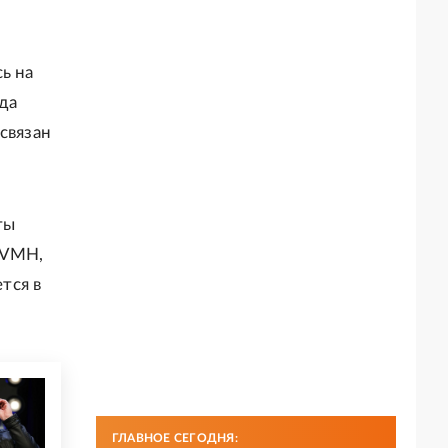
ь на
да
связан
ты
LVMH,
тся в
ГЛАВНОЕ СЕГОДНЯ: