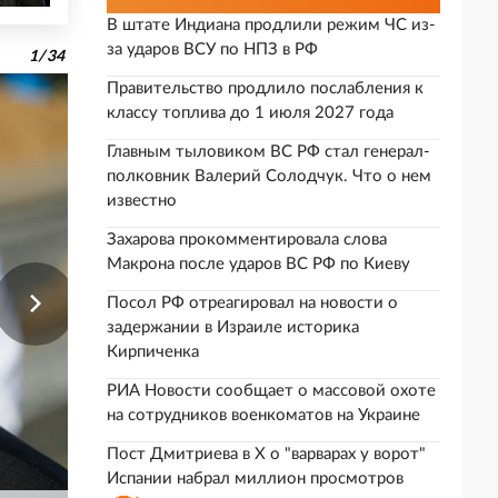
В штате Индиана продлили режим ЧС из-
за ударов ВСУ по НПЗ в РФ
1
/
34
Правительство продлило послабления к
классу топлива до 1 июля 2027 года
Главным тыловиком ВС РФ стал генерал-
полковник Валерий Солодчук. Что о нем
известно
Захарова прокомментировала слова
Макрона после ударов ВС РФ по Киеву
Посол РФ отреагировал на новости о
задержании в Израиле историка
Кирпиченка
РИА Новости сообщает о массовой охоте
на сотрудников военкоматов на Украине
Пост Дмитриева в X о "варварах у ворот"
Испании набрал миллион просмотров