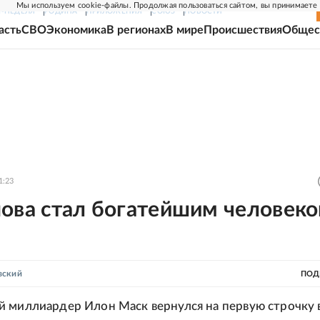
Мы используем cookie-файлы. Продолжая пользоваться сайтом, вы принимаете
Г-НЕДЕЛЯ
РОДИНА
ПРИЛОЖЕНИЯ
СОЮЗ
НОВОСТИ
асть
СВО
Экономика
В регионах
В мире
Происшествия
Общес
1:23
ова стал богатейшим человеко
вский
ПОД
 миллиардер Илон Маск вернулся на первую строчку 