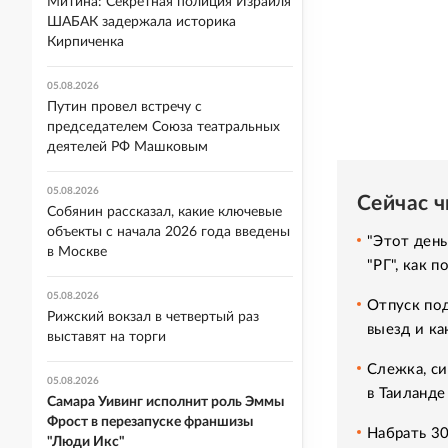
Митина: Секретная полиция Израиля
ШАБАК задержала историка
Кирпиченка
05.08.2026
Путин провел встречу с
председателем Союза театральных
деятелей РФ Машковым
05.08.2026
Сейчас 
Собянин рассказал, какие ключевые
объекты с начала 2026 года введены
"Этот день
в Москве
"РГ", как 
05.08.2026
Отпуск под
Рижский вокзал в четвертый раз
выезд и ка
выставят на торги
Слежка, си
05.08.2026
в Таиланде
Самара Уивинг исполнит роль Эммы
Фрост в перезапуске франшизы
Набрать 30
"Люди Икс"