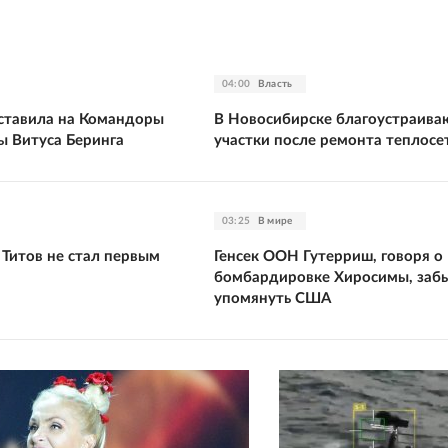
04:00
Власть
оставила на Командоры
В Новосибирске благоустраива
ы Витуса Беринга
участки после ремонта теплосе
03:25
В мире
 Титов не стал первым
Генсек ООН Гутерриш, говоря о
бомбардировке Хиросимы, заб
упомянуть США