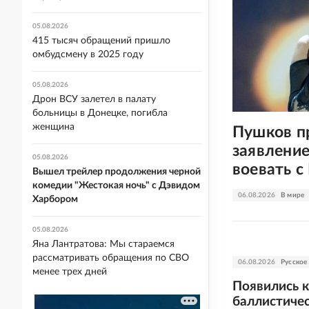
05.08.2026
415 тысяч обращений пришло
омбудсмену в 2025 году
05.08.2026
Дрон ВСУ залетел в палату
больницы в Донецке, погибла
женщина
Пушков п
заявление
05.08.2026
воевать с
Вышел трейлер продолжения черной
комедии "Жестокая ночь" с Дэвидом
06.08.2026
В мире
Харбором
05.08.2026
Яна Лантратова: Мы стараемся
рассматривать обращения по СВО
06.08.2026
Русское
менее трех дней
Появились 
баллистичес