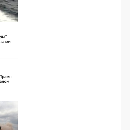
уда"
 за миг
 Трамп
раном