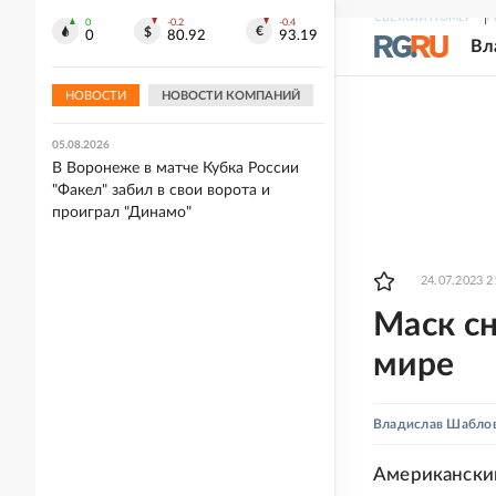
СВЕЖИЙ НОМЕР
Р
0
-0.2
-0.4
05.08.2026
0
80.92
93.19
Вл
"Спартак" разгромил "Оренбург" в
Кубке России, "Динамо" выиграло в
Воронеже
НОВОСТИ
НОВОСТИ КОМПАНИЙ
05.08.2026
В Воронеже в матче Кубка России
"Факел" забил в свои ворота и
проиграл "Динамо"
24.07.2023 2
Маск сн
мире
Владислав Шабло
Американский