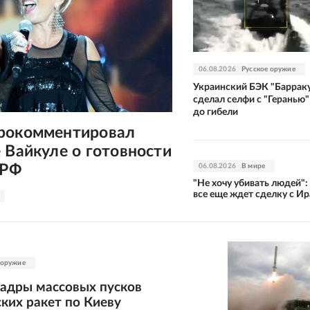
06.08.2026
Русское оружие
Украинский БЭК "Баррак
сделал селфи с "Геранью"
до гибели
рокомментировал
 Вайкуле о готовности
 РФ
06.08.2026
В мире
"Не хочу убивать людей":
все еще ждет сделку с И
 оружие
кадры массовых пусков
ких ракет по Киеву