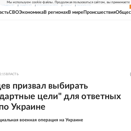
Мы используем cookie-файлы. Продолжая пользоваться сайтом, вы принимаете
Г-НЕДЕЛЯ
РОДИНА
ПРИЛОЖЕНИЯ
СОЮЗ
НОВОСТИ
асть
СВО
Экономика
В регионах
В мире
Происшествия
Общес
2:15
ВЛАСТЬ
ев призвал выбирать
ндартные цели" для ответных
по Украине
циальная военная операция на Украине