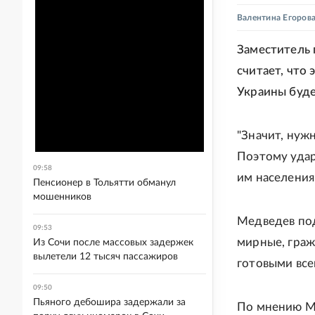
Валентина Егоров
Заместитель 
считает, что
Украины буде
"Значит, нуж
Поэтому удар
09:58
им населения
Пенсионер в Тольятти обманул
мошенников
Медведев под
09:53
мирные, граж
Из Сочи после массовых задержек
вылетели 12 тысяч пассажиров
готовыми всем
09:50
Пьяного дебошира задержали за
По мнению М