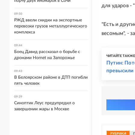
порчу двух иномарок в Сочи
для ударов -
09:50
РЖД ввели скидки на экспортные
"Есть и други
перевозки грузов металлургического
комплекса
весомым", - з
09:44
Боец Давид рассказал о борьбе с
ЧИТАЙТЕ ТАКЖ
дронами Hornet на Запорожье
Путин: Пот
превысили 
09:43
В Белоярском районе в ДТП погибли
пять человек
09:39
Синоптик Леус предупредил о
завершении жары в Москве
РУБРИКИ