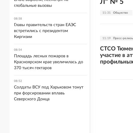
Л" № 5
глобальные вызовы
11:31
Общество
08:58
Главы правительств стран ЕАЭС
встретились с президентом
Киргизии
11:19
Пресс-релиз
СТСО Тюмен
08:54
участие в а
Площадь лесных пожаров в
профильных
Красноярском крае увеличилась до
370 тысяч гектаров
08:52
Солдаты ВСУ под Харьковом тонут
при форсировании вплавь
Северского Донца