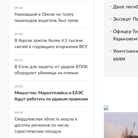
Двое погиб
09:36
Наехавший в Омске на толпу
Эксперт П
пешеходов водитель был трезв
Офицер Ти
09:36
Харьковом
В Курске зажгли более 4,5 тысячи
свечей в годовщину вторжения ВСУ
Уничтожен
удара
09:34
В Сочи для защиты от ударов БПЛА
оборудуют убежища на пляжах
09:32
Мишустин: Маркетплейсы в ЕАЭС
будут работать по единым правилам
09:29
Свердловская область вошла в
десятку регионов по числу
туристических поездок