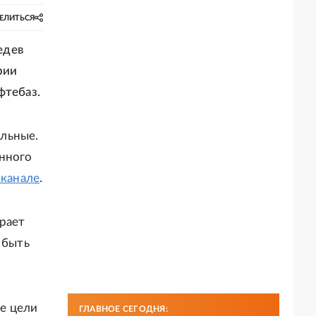
ЕЛИТЬСЯ
едев
рии
фтебаз.
льные.
анного
-канале
.
рает
 быть
е цели
ГЛАВНОЕ СЕГОДНЯ: