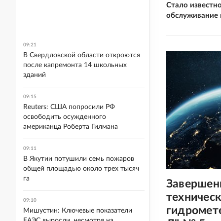
Стало известно
обслуживание 
09:21
В Свердловской области откроются
после капремонта 14 школьных
зданий
09:15
Reuters: США попросили РФ
освободить осужденного
американца Роберта Гилмана
09:11
В Якутии потушили семь пожаров
общей площадью около трех тысяч
га
Завершен
техническ
09:10
гидромет
Мишустин: Ключевые показатели
ЕАЭС выросли, несмотря на