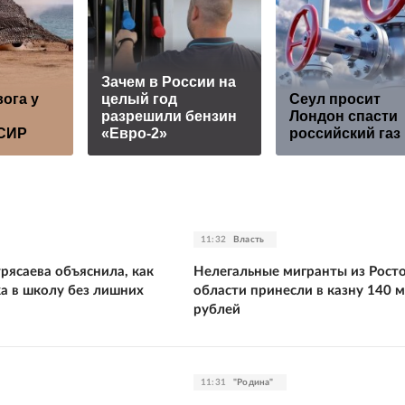
Зачем в России на
ога у
целый год
Сеул просит
разрешили бензин
Лондон спасти
КСИР
«Евро-2»
российский газ
11:32
Власть
рясаева объяснила, как
Нелегальные мигранты из Рост
ка в школу без лишних
области принесли в казну 140 
рублей
11:31
"Родина"