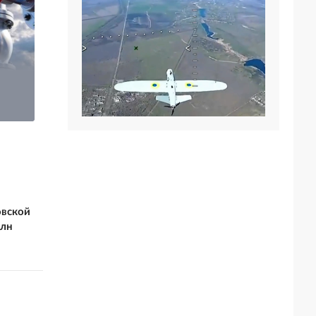
Трамп
продемонстрирова
Экс-министр: «Зима
л безразличие к
близко», а Украина
ударам ВС РФ по
на пороховой бочке
Киеву
овской
млн