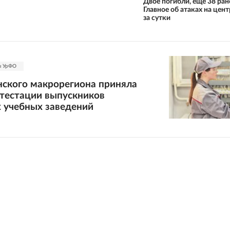
Двое погибли, еще 38 ран
Главное об атаках на цен
за сутки
ы УрФО
ского макрорегиона приняла
ттестации выпускников
 учебных заведений