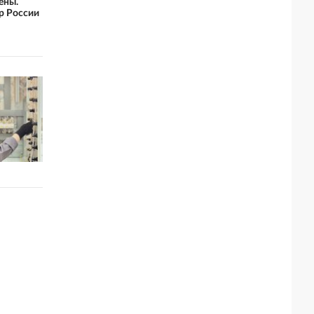
ены.
тр России