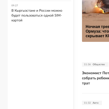
09:27
В Кыргызстане и России можно
будет пользоваться одной SIM-
картой
Ночная трев
Ормуза: что
скрывает 
11:36
Общество
Экономист Пот
собрать ребен
трат
11:32
Авто