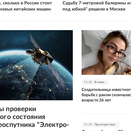
, сколько в России стоит
Судьбу 7-метровой балерины и
новых китайских машин
под юбкой" решили в Москве
11:20
В мире
Создательница известног
борьбе с раком скончалас
возрасте 26 лет
ы проверки
ого состояния
еоспутника "Электро-
11:20
Происшествия