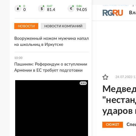
10:08
СВЕЖИЙ НОМЕР
Р
Мема: ЕС должен вернуть России
0
0.47
0.86
0
81.4
94.05
Вл
деньги, если хочет закончить
конфликт на Украине
НОВОСТИ
НОВОСТИ КОМПАНИЙ
10:06
Вооруженный ножом мужчина напал
на школьниц в Иркутске
10:00
Пашинян: Референдум о вступлении
Армении в ЕС требует подготовки
24.07.2023 1
Медвед
"неста
ударов 
Спе
СЮЖЕТ