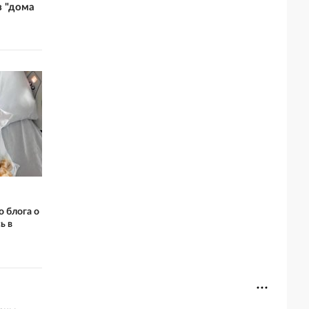
з "дома
о блога о
ь в