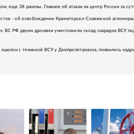
ли, еще 38 ранены. Главное об атаках на центр России за су
естов - об освобождении Краматорско-Славянской агломера
ч: ВС РФ двумя дронами уничтожили склад снарядов ВСУ по
 эшелон с техникой ВСУ у Днепропетровска, появились кадр