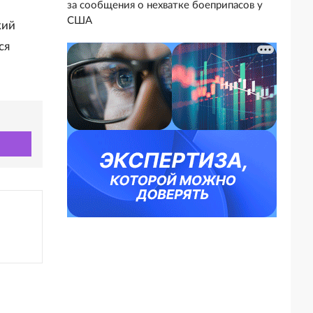
,
за сообщения о нехватке боеприпасов у
США
кий
ся