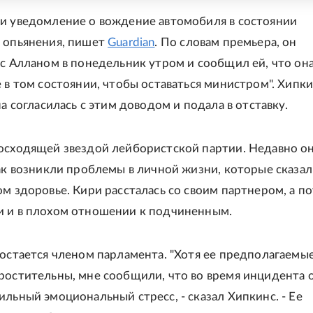
и уведомление о вождение автомобиля в состоянии
 опьянения, пишет
Guardian
. По словам премьера, он
 с Алланом в понедельник утром и сообщил ей, что он
е в том состоянии, чтобы оставаться министром". Хипк
на согласилась с этим доводом и подала в отставку.
осходящей звездой лейбористской партии. Недавно он
как возникли проблемы в личной жизни, которые сказал
ом здоровье. Кири рассталась со своим партнером, а п
 и в плохом отношении к подчиненным.
 остается членом парламента. "Хотя ее предполагаемы
ростительны, мне сообщили, что во время инцидента 
ильный эмоциональный стресс, - сказал Хипкинс. - Ее