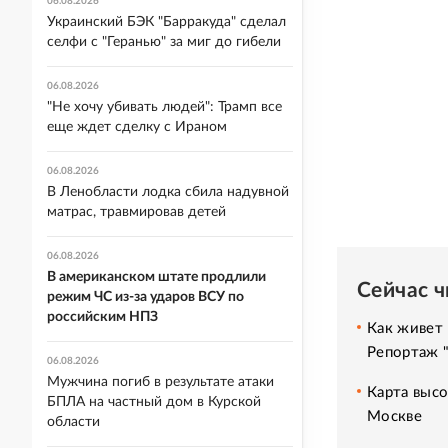
06.08.2026
Украинский БЭК "Барракуда" сделал
селфи с "Геранью" за миг до гибели
06.08.2026
"Не хочу убивать людей": Трамп все
еще ждет сделку с Ираном
06.08.2026
В Ленобласти лодка сбила надувной
матрас, травмировав детей
06.08.2026
В американском штате продлили
Сейчас 
режим ЧС из-за ударов ВСУ по
российским НПЗ
Как живет 
Репортаж 
06.08.2026
Мужчина погиб в результате атаки
Карта высо
БПЛА на частный дом в Курской
Москве
области