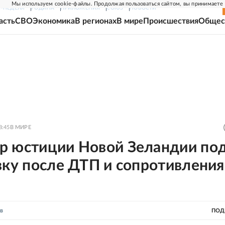
Мы используем cookie-файлы. Продолжая пользоваться сайтом, вы принимаете
Г-НЕДЕЛЯ
РОДИНА
ПРИЛОЖЕНИЯ
СОЮЗ
НОВОСТИ
асть
СВО
Экономика
В регионах
В мире
Происшествия
Общес
8:45
В МИРЕ
р юстиции Новой Зеландии по
вку после ДТП и сопротивления
в
ПОД