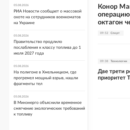
Конор Ма
05.08.2026
РИА Новости сообщает о массовой
операцию 
охоте на сотрудников военкоматов
октагон ч
на Украине
09:52
Спорт
05.08.2026
Правительство продлило
послабления к классу топлива до 1
июля 2027 года
09:38
Технологии
05.08.2026
Две трети 
На полигоне в Хмельницком, где
приоритет T
прогремел мощный взрыв, нашли
фрагменты тел
05.08.2026
В Минэнерго объяснили временное
смягчение экологических требований
к топливу