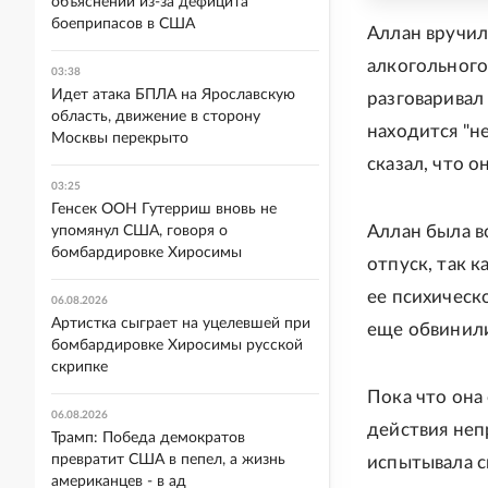
объяснений из-за дефицита
боеприпасов в США
Аллан вручил
алкогольного
03:38
Идет атака БПЛА на Ярославскую
разговаривал
область, движение в сторону
находится "н
Москвы перекрыто
сказал, что о
03:25
Генсек ООН Гутерриш вновь не
Аллан была в
упомянул США, говоря о
бомбардировке Хиросимы
отпуск, так 
ее психическ
06.08.2026
Артистка сыграет на уцелевшей при
еще обвинили
бомбардировке Хиросимы русской
скрипке
Пока что она
06.08.2026
действия неп
Трамп: Победа демократов
превратит США в пепел, а жизнь
испытывала с
американцев - в ад