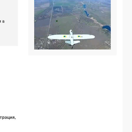
 в
трация,