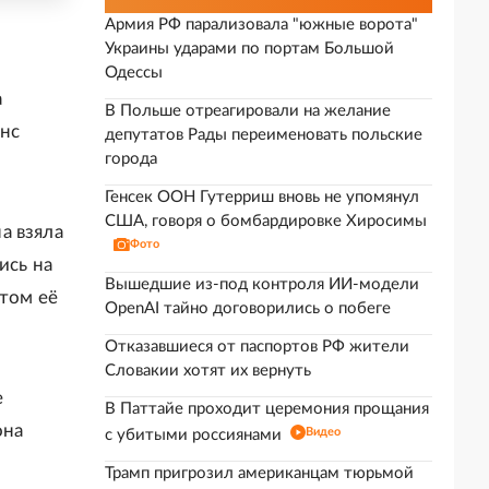
Армия РФ парализовала "южные ворота"
Украины ударами по портам Большой
Одессы
а
В Польше отреагировали на желание
инс
депутатов Рады переименовать польские
города
Генсек ООН Гутерриш вновь не упомянул
США, говоря о бомбардировке Хиросимы
а взяла
Фото
ись на
Вышедшие из-под контроля ИИ-модели
отом её
OpenAI тайно договорились о побеге
Отказавшиеся от паспортов РФ жители
Словакии хотят их вернуть
е
В Паттайе проходит церемония прощания
она
Видео
с убитыми россиянами
Трамп пригрозил американцам тюрьмой