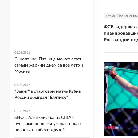
09:58
Происшестви
ФСБ задержала
планировавших
Росгвардии по
05.08.2026
Синоптики: Пятница может стать
самым жарким днем за все лето в
Москве
05.08.2026
"Зенит" в стартовом матче Кубка
России обыграл "Балтику"
05.08.2026
SHOT: Альпинистка из США с
русскими корнями умерла после
новости о гибели друзей