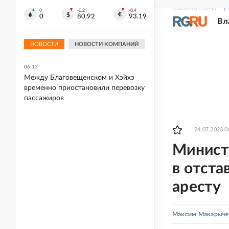
СВЕЖИЙ НОМЕР
Р
0
-0.2
-0.4
06:32
0
80.92
93.19
Вл
Удивительные животные и
супергерои на выставке "Сказочные
миры Ивана Билибина"
НОВОСТИ
НОВОСТИ КОМПАНИЙ
06:13
Между Благовещенском и Хэйхэ
временно приостановили перевозку
пассажиров
24.07.2023 0
Минист
в отста
аресту
Максим Макарыче