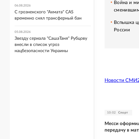
Война и ми
06.08.2026
сменившим
С грозненского "Ахмата" CAS
временно снял трансферный бан
Вспышка ци
России
05.08.2026
Звезду сериала "СашаТаня" Рубцову
внесли в список угроз
нацбезопасности Украины
Новости СМИ
10:02
Спорт
Месси оформил
передачу в мат