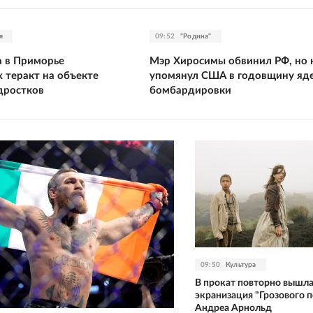
я
09:52
"Родина"
 в Приморье
Мэр Хиросимы обвинил РФ, но 
 теракт на объекте
упомянул США в годовщину яд
дростков
бомбардировки
09:50
Культура
В прокат повторно вышл
экранизация "Грозового п
Андреа Арнольд