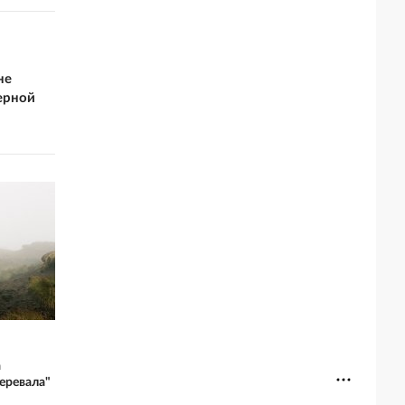
не
ерной
а
еревала"