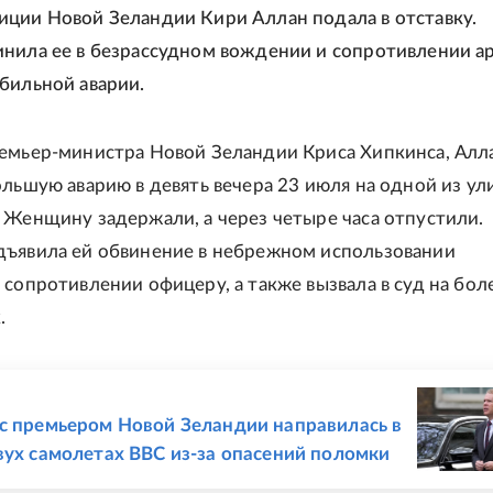
ции Новой Зеландии Кири Аллан подала в отставку.
нила ее в безрассудном вождении и сопротивлении а
бильной аварии.
емьер-министра Новой Зеландии Криса Хипкинса, Алл
ольшую аварию в девять вечера 23 июля на одной из ул
 Женщину задержали, а через четыре часа отпустили.
ъявила ей обвинение в небрежном использовании
 сопротивлении офицеру, а также вызвала в суд на бол
.
Е
с премьером Новой Зеландии направилась в
вух самолетах ВВС из-за опасений поломки