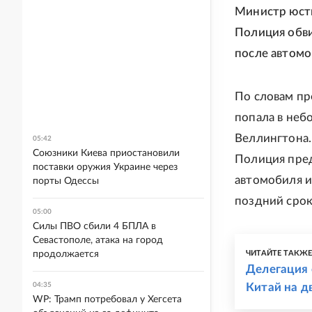
Министр юсти
Полиция обви
после автомо
По словам пр
попала в неб
Веллингтона.
05:42
Союзники Киева приостановили
Полиция пред
поставки оружия Украине через
автомобиля и
порты Одессы
поздний срок
05:00
Силы ПВО сбили 4 БПЛА в
Севастополе, атака на город
продолжается
ЧИТАЙТЕ ТАКЖ
Делегация 
04:35
Китай на д
WP: Трамп потребовал у Хегсета