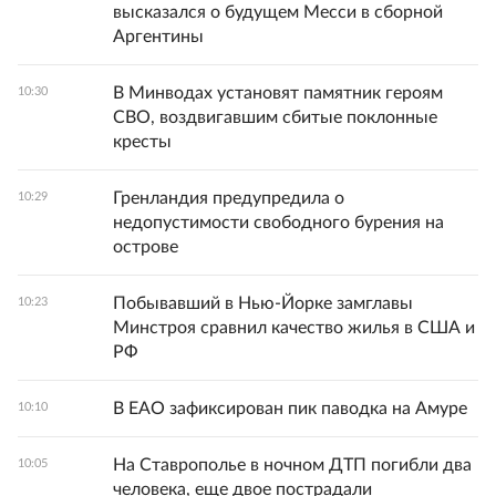
высказался о будущем Месси в сборной
Аргентины
В Минводах установят памятник героям
10:30
СВО, воздвигавшим сбитые поклонные
кресты
Гренландия предупредила о
10:29
недопустимости свободного бурения на
острове
Побывавший в Нью-Йорке замглавы
10:23
Минстроя сравнил качество жилья в США и
РФ
В ЕАО зафиксирован пик паводка на Амуре
10:10
На Ставрополье в ночном ДТП погибли два
10:05
человека, еще двое пострадали