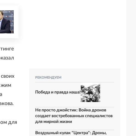
йтинге
оказал
 своих
РЕКОМЕНДУЕМ
олжим
Победа и правда наша!
а
акова.
Не просто джойстик: Война дронов
создает востребованных специалистов
дом для
для мирной жизни
Воздушный кулак "Центра": Дроны,