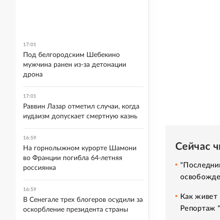
17:01
Под белгородским Шебекино
мужчина ранен из-за детонации
дрона
17:01
Раввин Лазар отметил случаи, когда
иудаизм допускает смертную казнь
16:59
Сейчас 
На горнолыжном курорте Шамони
во Франции погибла 64-летняя
"Последний
россиянка
освобожде
16:59
Как живет 
В Сенегале трех блогеров осудили за
Репортаж 
оскорбление президента страны