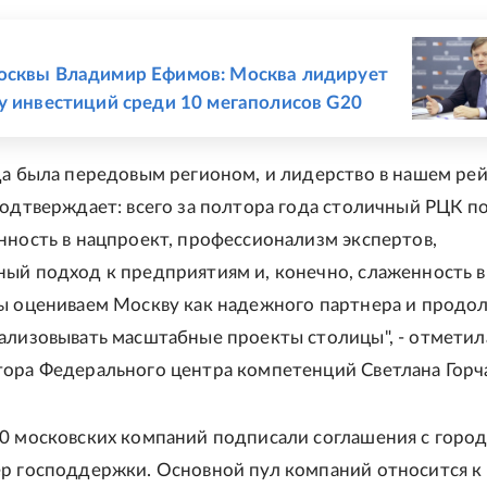
Е
осквы Владимир Ефимов: Москва лидирует
у инвестиций среди 10 мегаполисов G20
да была передовым регионом, и лидерство в нашем ре
подтверждает: всего за полтора года столичный РЦК п
нность в нацпроект, профессионализм экспертов,
ый подход к предприятиям и, конечно, слаженность в
ы оцениваем Москву как надежного партнера и прод
ализовывать масштабные проекты столицы", - отметил
ора Федерального центра компетенций Светлана Горч
0 московских компаний подписали соглашения с горо
р господдержки. Основной пул компаний относится к