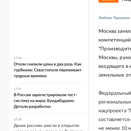
Любовь Проценко
Москва занял
компетенций 
"Производите
Москвы, руко
17:54
Отели снизили цены в два раза. Как
входящего в 
турбизнес Севастополя переживает
земельных от
трудные времена
17:51
Федеральный
В России зарегистрировали тест-
систему на вирус Бундибуджио.
региональных
Детали разработки
нацпроекта "
составляется
17:50
Двоих россиян унесло в открытое
не менее 10 