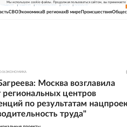
Мы используем cookie-файлы. Продолжая пользоваться сайтом, вы принимаете
Г-НЕДЕЛЯ
РОДИНА
ПРИЛОЖЕНИЯ
СОЮЗ
НОВОСТИ
асть
СВО
Экономика
В регионах
В мире
Происшествия
Общес
0:06
ЭКОНОМИКА
агреева: Москва возглавила
г региональных центров
енций по результатам нацпрое
водительность труда"
иональные проекты