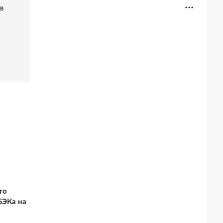
в
то
БЭКа на