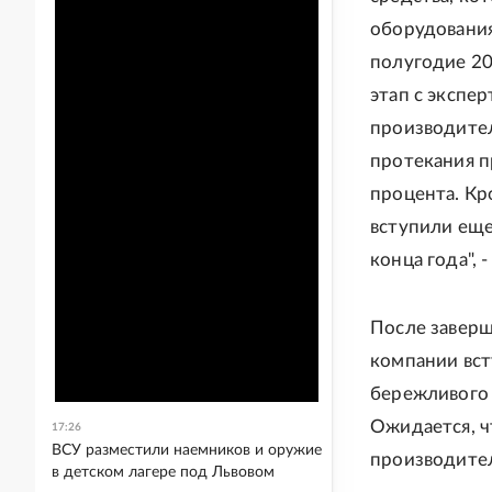
оборудования
полугодие 20
этап с экспе
производител
протекания п
процента. Кр
вступили еще
конца года", 
После заверш
компании вст
бережливого 
Ожидается, ч
17:26
ВСУ разместили наемников и оружие
производител
в детском лагере под Львовом