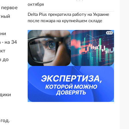
октября
 первое
Delta Plus прекратила работу на Украине
тный
после пожара на крупнейшем складе
ени
- на 34
ект
ы до
одики
год.