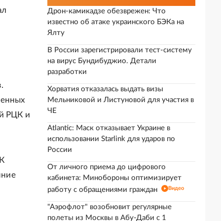
ал
Дрон-камикадзе обезврежен: Что
известно об атаке украинского БЭКа на
Ялту
В России зарегистрировали тест-систему
на вирус Бундибуджио. Детали
разработки
.
Хорватия отказалась выдать визы
шенных
Мельниковой и Листуновой для участия в
ЧЕ
й РЦК и
Atlantic: Маск отказывает Украине в
использовании Starlink для ударов по
России
ЦК
От личного приема до цифрового
нние
кабинета: Минобороны оптимизирует
Видео
работу с обращениями граждан
"Аэрофлот" возобновит регулярные
полеты из Москвы в Абу-Даби с 1