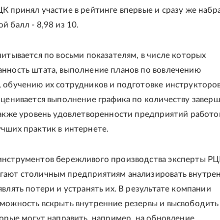
К принял участие в рейтинге впервые и сразу же набр
 балл - 8,98 из 10.
читывается по восьми показателям, в числе которых
нность штата, выполнение планов по вовлечению
 обучению их сотрудников и подготовке инструкторов
оценивается выполнение графика по количеству завер
также уровень удовлетворенности предприятий работо
чших практик в интернете.
инструментов бережливого производства эксперты Р
гают столичным предприятиям анализировать внутре
являть потери и устранять их. В результате компании
можность вскрыть внутренние резервы и высвободить
торые могут направить, например, на обновление