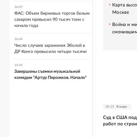
Карта высо
16:47
Москве
ФАС: Объем биржевых торгов белым
сахаром превысил 90 тысяч тонн с
Война и ми
начала года
сменившим
16:44
Число случаев заражения Эболой в
ДР Конго превысило четыре тысячи
16:42
Завершены съемки музыкальной
комедии "Артур Пирожков. Начало"
20:15
В мире
Суд в США под
работ по строи