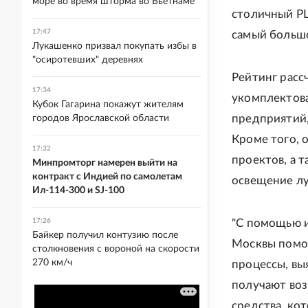
море во время шторма во Вьетнаме
столичный РЦ
17:47
самый большой
Лукашенко призвал покупать избы в
"осиротевших" деревнях
Рейтинг расс
17:34
укомплектова
Кубок Гагарина покажут жителям
предприятий,
городов Ярославской области
Кроме того, 
17:32
проектов, а 
Минпромторг намерен выйти на
контракт с Индией по самолетам
освещение лу
Ил-114-300 и SJ-100
17:26
"С помощью 
Байкер получил контузию после
Москвы помо
столкновения с вороной на скорости
270 км/ч
процессы, вы
получают воз
средства, ко