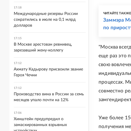
17:18
Международные резервы России
ЧИТАЙТЕ ТАКЖ
сократились в июле на 0,1 млрд
Заммэра М
долларов
по прирост
17:15
В Москве арестован ревнивец,
"Москва всег
зарезавший жену-коллегу
еще раз это 
17:12
свою вовлече
Ахмату Кадырову присвоили звание
индивидуальн
Героя Чечни
процессах. М
17:12
совместно ре
Производство вина в России за семь
замгендирект
месяцев упало почти на 12%
17:06
Уже более 15
Хинштейн предупредил о
замаскированных взрывных
получения ме
устройствах