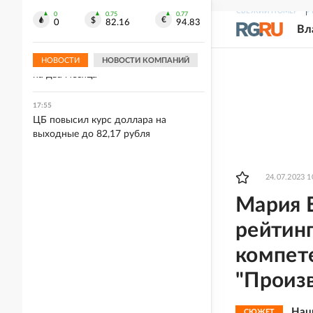
Черном море
СВЕЖИЙ НОМЕР
Р
0
0.75
0.77
0
82.16
94.83
Вл
18:18
Жену иноагента Александра
Невзорова Лидию заочно арестовали
НОВОСТИ
НОВОСТИ КОМПАНИЙ
на два месяца
17:55
ЦБ повысил курс доллара на
выходные до 82,17 рубля
24.07.2023 1
Мария Б
рейтин
компет
"Произ
Нац
СЮЖЕТ