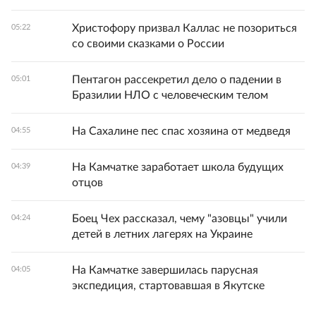
Христофору призвал Каллас не позориться
05:22
со своими сказками о России
Пентагон рассекретил дело о падении в
05:01
Бразилии НЛО с человеческим телом
На Сахалине пес спас хозяина от медведя
04:55
На Камчатке заработает школа будущих
04:39
отцов
Боец Чех рассказал, чему "азовцы" учили
04:24
детей в летних лагерях на Украине
На Камчатке завершилась парусная
04:05
экспедиция, стартовавшая в Якутске