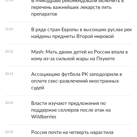
В Минздраве рекомендовали включить в
21:30
перечень важнейших лекарств пять
препаратов
В ряде стран Европы в высохших руслах рек
21:03
найдены предметы Второй мировой
Mash: Мать двоих детей из России впала в
20:52
кому из-за сильной жары на Пхукете
Ассоциацию футбола РК заподозрили в
20:51
оплате секс-развлечений иностранных
судей
Власти изучают предложения по
20:39
поддержке селлеров после атак на
Wildberries
Россия почти на четверть нарастила
20:33