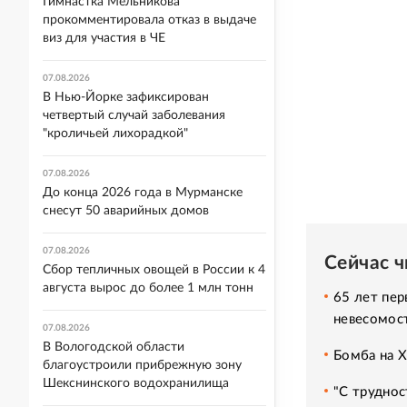
Гимнастка Мельникова
прокомментировала отказ в выдаче
виз для участия в ЧЕ
07.08.2026
В Нью-Йорке зафиксирован
четвертый случай заболевания
"кроличьей лихорадкой"
07.08.2026
До конца 2026 года в Мурманске
снесут 50 аварийных домов
07.08.2026
Сейчас 
Сбор тепличных овощей в России к 4
августа вырос до более 1 млн тонн
65 лет пер
невесомос
07.08.2026
В Вологодской области
Бомба на 
благоустроили прибрежную зону
Шекснинского водохранилища
"С труднос