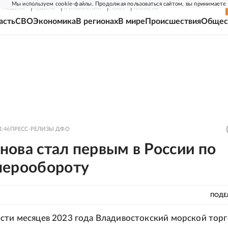
Мы используем cookie-файлы. Продолжая пользоваться сайтом, вы принимаете
Г-НЕДЕЛЯ
РОДИНА
ПРИЛОЖЕНИЯ
СОЮЗ
НОВОСТИ
асть
СВО
Экономика
В регионах
В мире
Происшествия
Общес
1:46
ПРЕСС-РЕЛИЗЫ ДФО
ова стал первым в России по
нерообороту
ПОДЕ
сти месяцев 2023 года Владивостокский морской тор