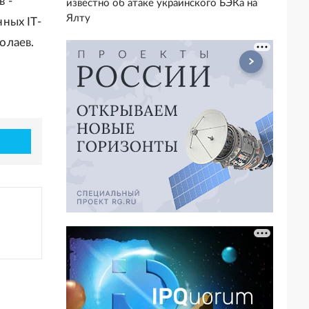
 -
известно об атаке украинского БЭКа на
Ялту
ных IT-
олаев.