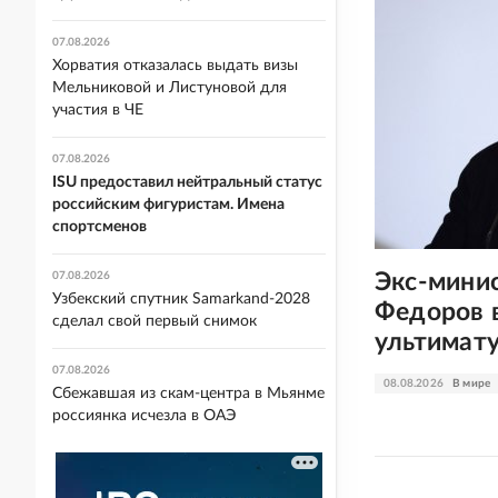
07.08.2026
Хорватия отказалась выдать визы
Мельниковой и Листуновой для
участия в ЧЕ
07.08.2026
ISU предоставил нейтральный статус
российским фигуристам. Имена
спортсменов
Экс-мини
07.08.2026
Узбекский спутник Samarkand-2028
Федоров 
сделал свой первый снимок
ультимат
07.08.2026
08.08.2026
В мире
Сбежавшая из скам-центра в Мьянме
россиянка исчезла в ОАЭ