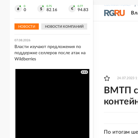
СВЕЖИЙ НОМЕР
Р
0
0.75
0.77
07.08.2026
0
82.16
94.83
Вл
Ассоциацию футбола РК
заподозрили в оплате секс-
развлечений иностранных судей
НОВОСТИ
НОВОСТИ КОМПАНИЙ
07.08.2026
Власти изучают предложения по
поддержке селлеров после атак на
Wildberries
24.07.2023 1
ВМТП сн
контей
По итогам ше