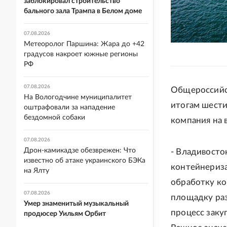
заблокировал строительство
бального зала Трампа в Белом доме
07.08.2026
Метеоролог Паршина: Жара до +42
градусов накроет южные регионы
РФ
07.08.2026
Общероссийс
На Вологодчине муниципалитет
итогам шести
оштрафовали за нападение
бездомной собаки
компания на 
07.08.2026
Дрон-камикадзе обезврежен: Что
- Владивосто
известно об атаке украинского БЭКа
контейнериз
на Ялту
обработку ко
07.08.2026
площадку раз
Умер знаменитый музыкальный
процесс заку
продюсер Уильям Орбит