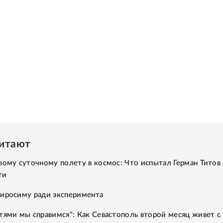
читают
вому суточному полету в космос: Что испытал Герман Титов 
ти
Хиросиму ради эксперимента
тями мы справимся": Как Севастополь второй месяц живет с