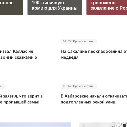
 после
100-тысячную
тревожное
армию для Украины
заявление о Ро
04:55
Происшествия
извал Каллас не
На Сахалине пес спас хозяина о
своими сказками о
медведя
я
03:16
Происшествия
 заявил, что верит в
В Хабаровске начали откачивать
ге пропавшей семьи
подтопленных рекой улиц