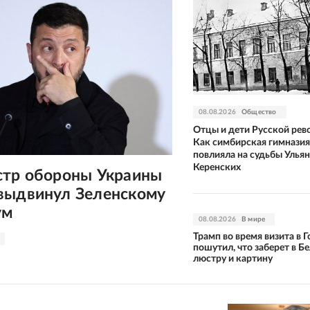
08.08.2026
Общество
Отцы и дети Русской рев
Как симбирская гимназия
повлияла на судьбы Улья
Керенских
стр обороны Украины
выдвинул Зеленскому
ум
08.08.2026
В мире
Трамп во время визита в 
пошутил, что заберет в Б
люстру и картину