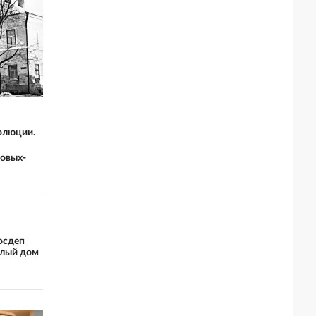
олюции.
новых-
Госдеп
елый дом