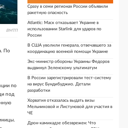
Сразу в семи регионах России объявили
ракетную опасность
Atlantic: Маск отказывает Украине в
использовании Starlink для ударов по
ВМТП
России
В США уволили генерала, отвечавшего за
. По
координацию военной помощи Украине
Экс-министр обороны Украины Федоров
выдвинул Зеленскому ультиматум
В России зарегистрировали тест-систему
на вирус Бундибуджио. Детали
нции по
разработки
ди под
Хорватия отказалась выдать визы
анную
Мельниковой и Листуновой для участия в
я
ЧЕ
иницы.
Дрон-камикадзе обезврежен: Что