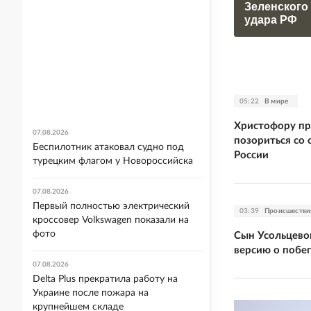
Зеленского
удара РФ
05:22
В мире
Христофору пр
07.08.2026
позориться со 
Беспилотник атаковал судно под
России
турецким флагом у Новороссийска
07.08.2026
Первый полностью электрический
03:39
Происшестви
кроссовер Volkswagen показали на
фото
Сын Усольцевой
версию о побе
07.08.2026
Delta Plus прекратила работу на
Украине после пожара на
крупнейшем складе