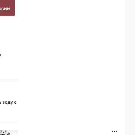
а фестиваль в
заявление о
ссии
Юрмале
завершении СВО
т
 воду с