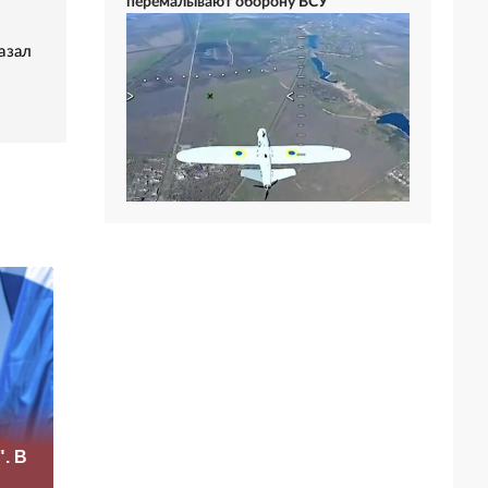
перемалывают оборону ВСУ
азал
«Это конец всего»:
. В
Захарова
Маск сделал
прокомментировал
неожиданное