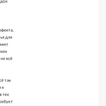
ядок
ффекта,
ья для
ажет
ских
не всё
сё так
я к
в тех
требует