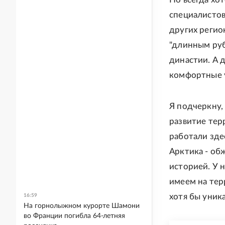
специалистов
других регио
"длинным руб
династии. А д
комфортные 
Я подчеркну,
развитие тер
работали здес
Арктика - об
историей. У н
имеем на те
хотя бы уник
16:59
На горнолыжном курорте Шамони
во Франции погибла 64-летняя