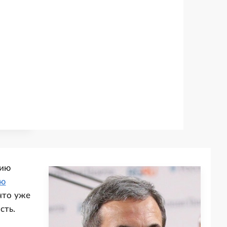
нию
ую
что уже
сть.