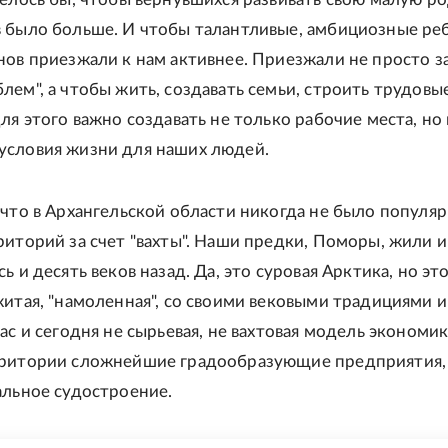
 было больше. И чтобы талантливые, амбициозные реб
нов приезжали к нам активнее. Приезжали не просто з
лем", а чтобы жить, создавать семьи, строить трудовы
ля этого важно создавать не только рабочие места, но 
условия жизни для наших людей.
 что в Архангельской области никогда не было популя
риторий за счет "вахты". Наши предки, Поморы, жили и
ь и десять веков назад. Да, это суровая Арктика, но эт
житая, "намоленная", со своими вековыми традициями и
ас и сегодня не сырьевая, не вахтовая модель экономи
рритории сложнейшие градообразующие предприятия, 
альное судостроение.