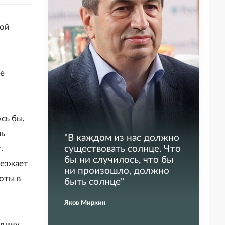
кой
ые
сь бы,
вь
"
В каждом из нас должно
.
существовать солнце. Что
бы ни случилось, что бы
иезжает
ни произошло, должно
оты в
быть солнце
"
Яков Миркин
одину