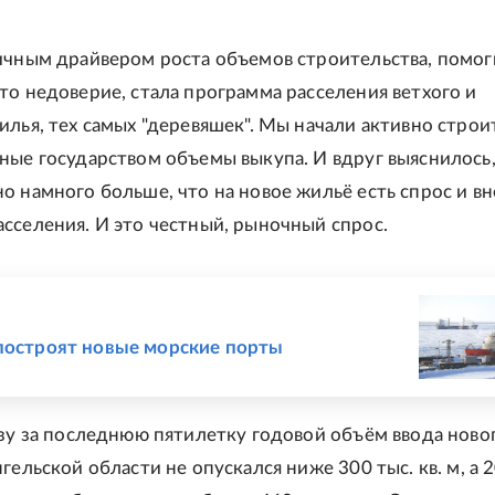
ичным драйвером роста объемов строительства, помо
то недоверие, стала программа расселения ветхого и
илья, тех самых "деревяшек". Мы начали активно строи
ные государством объемы выкупа. И вдруг выяснилось,
о намного больше, что на новое жильё есть спрос и вн
сселения. И это честный, рыночный спрос.
Е
построят новые морские порты
азу за последнюю пятилетку годовой объём ввода ново
гельской области не опускался ниже 300 тыс. кв. м, а 