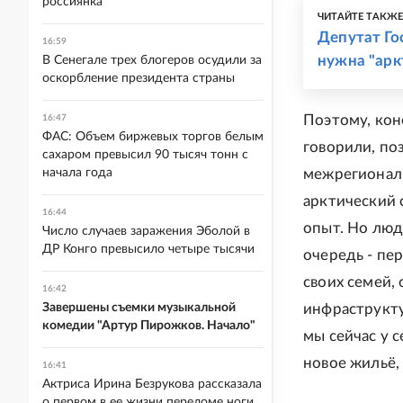
россиянка
ЧИТАЙТЕ ТАКЖ
Депутат Го
16:59
нужна "арк
В Сенегале трех блогеров осудили за
оскорбление президента страны
Поэтому, кон
16:47
ФАС: Объем биржевых торгов белым
говорили, по
сахаром превысил 90 тысяч тонн с
начала года
межрегиональ
арктический с
16:44
опыт. Но люд
Число случаев заражения Эболой в
ДР Конго превысило четыре тысячи
очередь - пе
своих семей,
16:42
Завершены съемки музыкальной
инфраструкту
комедии "Артур Пирожков. Начало"
мы сейчас у 
новое жильё,
16:41
Актриса Ирина Безрукова рассказала
о первом в ее жизни переломе ноги