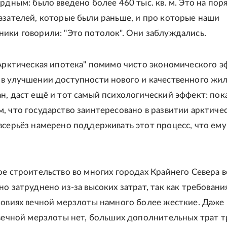
ордным: было введено более 460 тыс. кв. м. Это на пор
азателей, которые были раньше, и про которые наши
ики говорили: "Это потолок". Они заблуждались.
"Арктическая ипотека" помимо чисто экономического э
в улучшении доступности нового и качественного жил
н, даст ещё и тот самый психологический эффект: пок
, что государство заинтересовано в развитии арктиче
всерьёз намерено поддерживать этот процесс, что ему 
ое строительство во многих городах Крайнего Севера в
о затруднено из-за высоких затрат, так как требовани
ловиях вечной мерзлоты намного более жесткие. Даже 
 вечной мерзлоты нет, больших дополнительных трат 