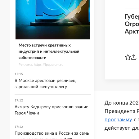
Губе
Огро
Аркт
Место встречи креативных
индустрий и интеллектуальной
собственности
Реклама. https://ipquorum.ru
17:15
В Москве арестован ревнивец,
зарезавший жену-коллегу
17:12
До конца 202
Ахмату Кадырову присвоили звание
Президента 
Героя Чечни
программу
с 
17:12
действует дл
Производство вина в России за семь