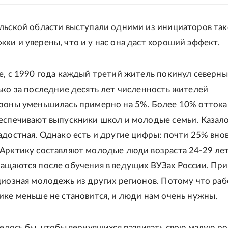
льской области выступали одними из инициаторов та
ки и уверены, что и у нас она даст хороший эффект.
е, с 1990 года каждый третий житель покинул северн
ько за последние десять лет численность жителей
зоны уменьшилась примерно на 5%. Более 10% оттока
еспечивают выпускники школ и молодые семьи. Казало
адостная. Однако есть и другие цифры: почти 25% вно
Арктику составляют молодые люди возраста 24-29 лет
ащаются после обучения в ведущих ВУЗах России. Пр
циозная молодежь из других регионов. Потому что раб
ике меньше не становится, и люди нам очень нужны.
телось бы, чтобы вернувшихся развивать свою малую р