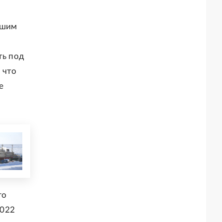
гшим
ть под
 что
е
го
2022