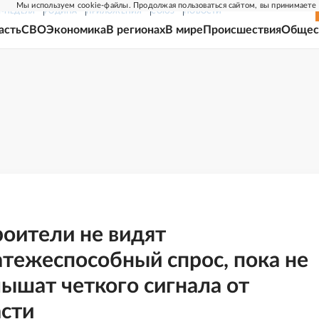
Мы используем cookie-файлы. Продолжая пользоваться сайтом, вы принимаете
Г-НЕДЕЛЯ
РОДИНА
ПРИЛОЖЕНИЯ
СОЮЗ
НОВОСТИ
асть
СВО
Экономика
В регионах
В мире
Происшествия
Общес
роители не видят
атежеспособный спрос, пока не
ышат четкого сигнала от
асти