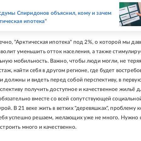
Е
сдумы Спиридонов объяснил, кому и зачем
тическая ипотека"
ечно, "Арктическая ипотека" под 2%, о которой мы дав
зволит уменьшить отток населения, а также стимулиру
ную мобильность. Важно, чтобы люди могли, не теря
таж, найти себя в другом регионе, где будет востребо
и должны и видеть перед собой перспективу, в перву
рспективу получить доступное и качественное жильё д
 обязательно вместе со всей сопутствующей социально
рой. В 21 веке жить в ветхих "деревяшках", проблему 
себя успешно решаем, желающих уже не много. Нужно 
 строить много и качественно.