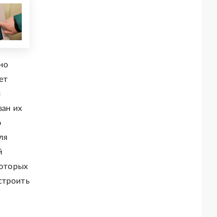
но
ет
я
ван их
ю
ля
й
которых
строить