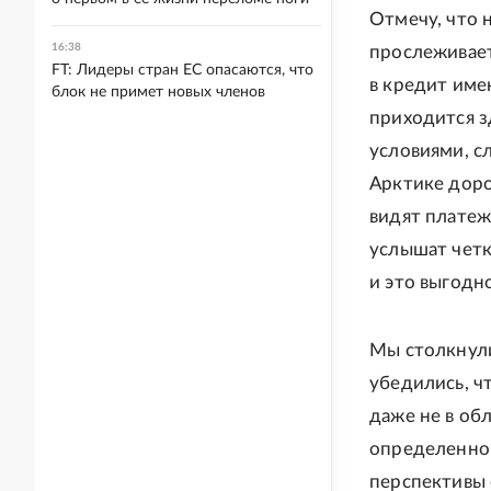
Отмечу, что 
16:38
прослеживает
FT: Лидеры стран ЕС опасаются, что
в кредит име
блок не примет новых членов
приходится з
условиями, с
Арктике доро
видят платеже
услышат четк
и это выгодно
Мы столкнули
убедились, ч
даже не в об
определенног
перспективы 