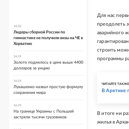
Для нас перв
преодолеть э
16:32
Лидеры сборной России по
аварийного ж
гимнастике не получили визы на ЧЕ в
гарантирован
Хорватию
строить можн
16:19
программы ра
Золото поднялось в цене выше 4400
долларов за унцию
16:19
ЧИТАЙТЕ ТАКЖ
Лукашенко назвал простую формулу
В Арктике 
сохранения мира
16:19
На границе Украины с Польшей
В итоге ни р
застряли тысячи грузовиков
жилья в Архан