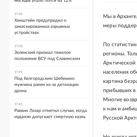
месяцев упало почти на 12%
17:06
Мы в Арханге
Хинштейн предупредил о
меры поддерж
замаскированных взрывных
устройствах
По статистик
17:03
Зеленский признал тяжелое
регионы. Тол
положение ВСУ под Славянском
Арктической 
населения об
17:01
Под белгородским Шебекино
картина безр
мужчина ранен из-за детонации
прибывших в 
дрона
Многие возвр
17:01
к нам и амби
Раввин Лазар отметил случаи, когда
иудаизм допускает смертную казнь
Русской Аркт
Но всегда хо