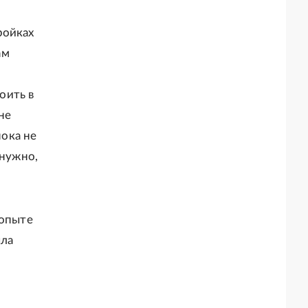
ройках
ам
оить в
не
пока не
 нужно,
 опыте
ыла