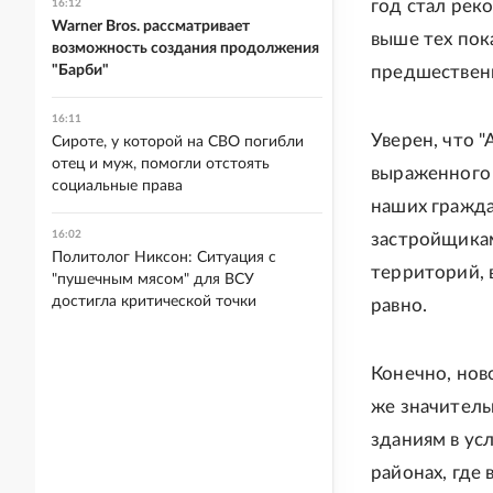
год стал рек
16:12
Warner Bros. рассматривает
выше тех пок
возможность создания продолжения
"Барби"
предшественн
16:11
Уверен, что 
Сироте, у которой на СВО погибли
отец и муж, помогли отстоять
выраженного 
социальные права
наших гражда
16:02
застройщикам
Политолог Никсон: Ситуация с
территорий, 
"пушечным мясом" для ВСУ
достигла критической точки
равно.
Конечно, нов
же значительн
зданиям в ус
районах, где