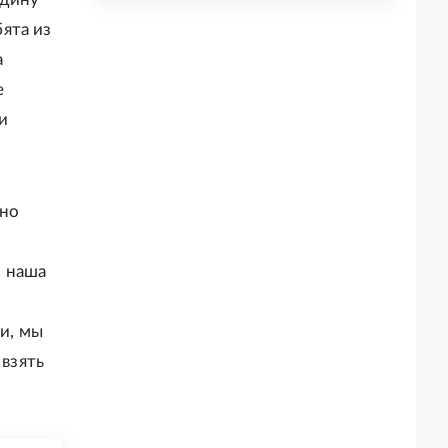
ята из
а
е
и
рно
о наша
ки, мы
взять