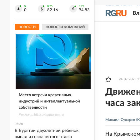
СВЕЖИЙ НОМЕР
Р
0
0.75
0.77
0
82.16
94.83
Вл
НОВОСТИ
НОВОСТИ КОМПАНИЙ
24.07.2023 2
Движен
Место встречи креативных
часа за
индустрий и интеллектуальной
собственности
Реклама. https://ipquorum.ru
Михаил Сухарев
(К
05:30
В Бурятии двухлетний ребенок
На Крымском 
выпал из окна пятого этажа