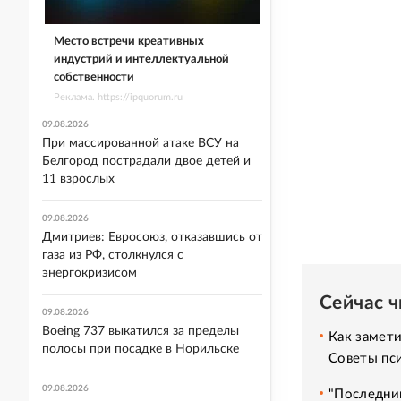
Место встречи креативных
индустрий и интеллектуальной
собственности
Реклама. https://ipquorum.ru
09.08.2026
При массированной атаке ВСУ на
Белгород пострадали двое детей и
11 взрослых
09.08.2026
Дмитриев: Евросоюз, отказавшись от
газа из РФ, столкнулся с
энергокризисом
Сейчас 
09.08.2026
Boeing 737 выкатился за пределы
Как замет
полосы при посадке в Норильске
Советы пс
09.08.2026
"Последний