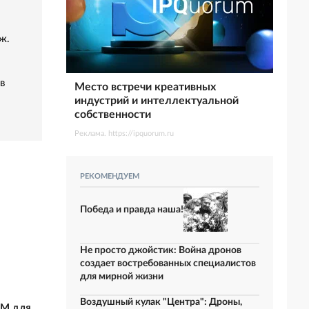
ж.
в
Место встречи креативных
индустрий и интеллектуальной
собственности
Реклама. https://ipquorum.ru
РЕКОМЕНДУЕМ
Победа и правда наша!
Не просто джойстик: Война дронов
создает востребованных специалистов
для мирной жизни
Воздушный кулак "Центра": Дроны,
СМ для