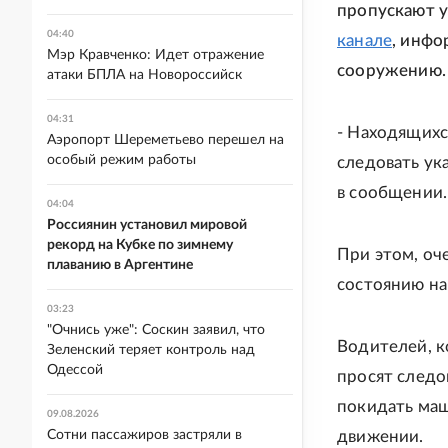
пропускают 
04:40
канале
, инфо
Мэр Кравченко: Идет отражение
сооружению.
атаки БПЛА на Новороссийск
04:31
- Находящихс
Аэропорт Шереметьево перешел на
особый режим работы
следовать ук
в сообщении.
04:04
Россиянин установил мировой
рекорд на Кубке по зимнему
При этом, оч
плаванию в Аргентине
состоянию на 
03:23
"Очнись уже": Соскин заявил, что
Водителей, к
Зеленский теряет контроль над
Одессой
просят следо
покидать маш
09.08.2026
Сотни пассажиров застряли в
движении.