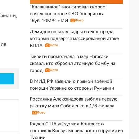
"Калашников" анонсировал скорое
появление в зоне СВО боеприпаса
Тамани,
"Куб-10МЭ" с ИИ
Фото
Демидов показал кадры из Белгорода,
который подвергся массированной атаке
ля
БПЛА
Фото
Такаити промолчала, а мэр Нагасаки
сказал, кто сбросил атомную бомбу на
город
Фото
В МИД РФ заявили о прямой военной
помощи Украине со стороны Румынии
Россиянка Александрова выбила первую
ракетку мира Соболенко в 1/8 финала
Фото
Госдеп США уведомил Конгресс о
поставках Киеву американского оружия из
Турции