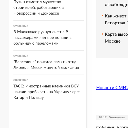
Путин отметил мужество
освобожде
строителей, работающих в
Новороссии и Донбассе
Как живет 
Репортаж 
09.08.2026
В Махачкале рухнул лифт с 9
Карта высо
пассажирами, четыре попали в
Москве
больницу с переломами
09.08.2026
"Барселона" почтила память отца
Лионеля Месси минутой молчания
08.08.2026
ТАСС: Иностранные наемники ВСУ
Новости СМИ
начали прибывать на Украину через
Катар и Польшу
10:17
Экономика
Собянин: Благ