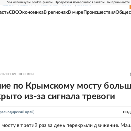
Мы используем cookie-файлы. Продолжая пользоваться сайтом, вы принимаете
Г-НЕДЕЛЯ
РОДИНА
ПРИЛОЖЕНИЯ
СОЮЗ
НОВОСТИ
асть
СВО
Экономика
В регионах
В мире
Происшествия
Общес
2:37
ПРОИСШЕСТВИЯ
ие по Крымскому мосту боль
крыто из-за сигнала тревоги
раснодарский край)
ПОД
мосту в третий раз за день перекрыли движение. Ма