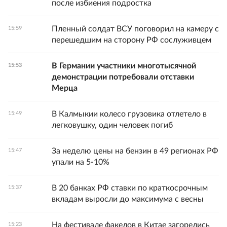
после избиения подростка
Пленный солдат ВСУ поговорил на камеру с
15:59
перешедшим на сторону РФ сослуживцем
В Германии участники многотысячной
15:53
демонстрации потребовали отставки
Мерца
В Калмыкии колесо грузовика отлетело в
15:49
легковушку, один человек погиб
За неделю цены на бензин в 49 регионах РФ
15:47
упали на 5-10%
В 20 банках РФ ставки по краткосрочным
15:37
вкладам выросли до максимума с весны
На фестивале факелов в Китае загорелись
15:23