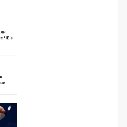
яли
е ЧЕ в
ак
сии