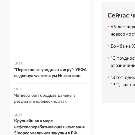
Сейчас 
65 лет пер
невесомос
Бомба на 
"С труднос
18:13
ограничени
"Перестаньте уродовать игру": УЕФА
выдвинул ультиматум Инфантино
"Этот день
"РГ", как 
18:08
Четверо белгородцев ранены в
результате вражеских атак
18:04
Крупнейшая в мире
нефтеперерабатывающая компания
Sinopec увеличила закупки в РФ