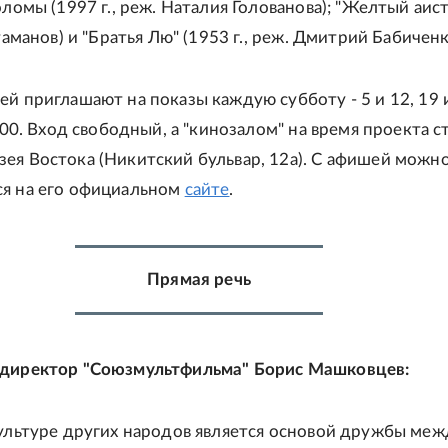
оломы (1997 г., реж. Наталия Голованова); "Желтый аис
Атаманов) и "Братья Лю" (1953 г., реж. Дмитрий Бабиченк
ей приглашают на показы каждую субботу - 5 и 12, 19 
2.00. Вход свободный, а "кинозалом" на время проекта с
ея Востока (Никитский бульвар, 12а). С афишей можн
я на его официальном
сайте
.
Прямая речь
 директор "Союзмультфильма" Борис Машковцев:
культуре других народов является основой дружбы меж