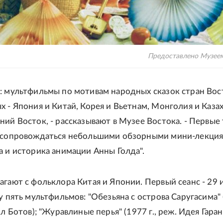
Предоставлено Музее
: мультфильмы по мотивам народных сказок стран Вос
х - Япония и Китай, Корея и Вьетнам, Монголия и Казах
ний Восток, - рассказывают в Музее Востока. - Первые
т сопровождаться небольшими обзорными мини-лекция
а и историка анимации Анны Голда".
агают с фольклора Китая и Японии. Первый сеанс - 29 
у пять мультфильмов: "Обезьяна с острова Саругасима"
ил Ботов); "Журавлиные перья" (1977 г., реж. Идея Гаран