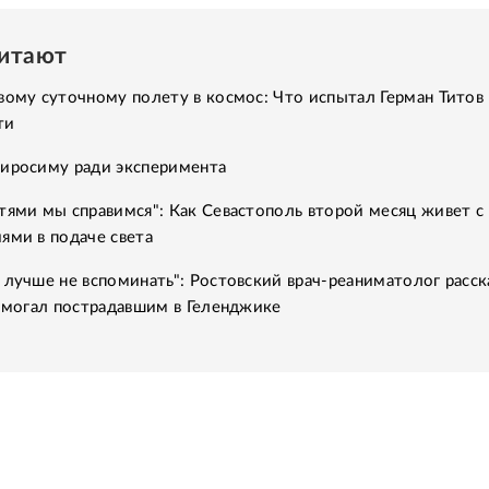
читают
вому суточному полету в космос: Что испытал Герман Титов 
ти
Хиросиму ради эксперимента
тями мы справимся": Как Севастополь второй месяц живет с
ями в подаче света
 лучше не вспоминать": Ростовский врач-реаниматолог расск
помогал пострадавшим в Геленджике