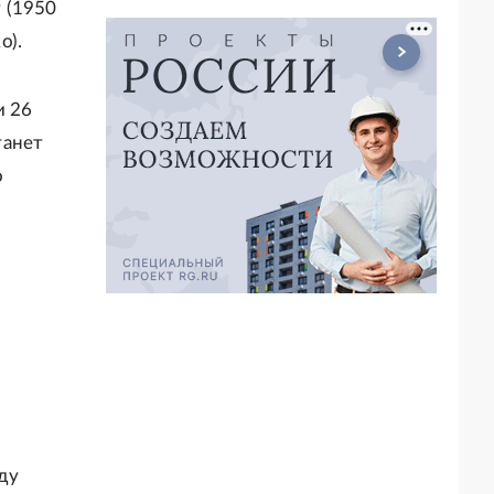
т (1950
о).
и 26
танет
о
ду