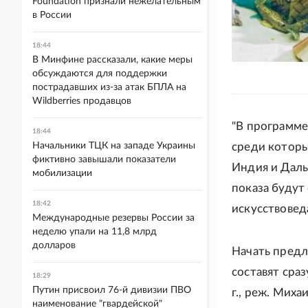
Foundation признали нежелательным
в России
18:44
В Минфине рассказали, какие меры
обсуждаются для поддержки
пострадавших из-за атак БПЛА на
Wildberries продавцов
"В программе
18:44
Начальники ТЦК на западе Украины
среди которы
фиктивно завышали показатели
Индия и Даль
мобилизации
показа буду
18:42
искусствовед
Международные резервы России за
неделю упали на 11,8 млрд
долларов
Начать предл
составят сраз
18:29
Путин присвоил 76-й дивизии ПВО
г., реж. Миха
наименование "гвардейской"