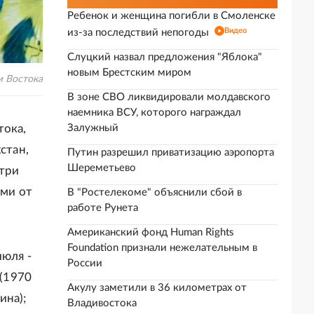
Ребенок и женщина погибли в Смоленске
Видео
из-за последствий непогоды
Слуцкий назвал предложения "Яблока"
новым Брестским миром
м Востока
В зоне СВО ликвидировали молдавского
наемника ВСУ, которого награждал
тока,
Залужный
стан,
Путин разрешил приватизацию аэропорта
Шереметьево
 три
ми от
В "Ростелекоме" объяснили сбой в
работе Рунета
Американский фонд Human Rights
Foundation признали нежелательным в
июля -
России
 (1970
Акулу заметили в 36 километрах от
ина);
Владивостока