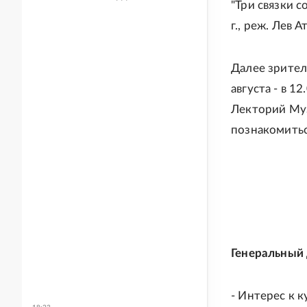
"Три связки с
г., реж. Лев 
Далее зрител
августа - в 1
Лекторий Муз
познакомитьс
Генеральный
- Интерес к 