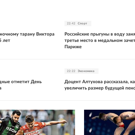
22:42
Спорт
ночному тарану Виктора
Российские прыгуны в воду зан
5 лет
третье место в медальном зачет
Париже
22:22
Экономика
дные отметит День
Доцент Алтухова рассказала, к
а
увеличить размер будущей пен