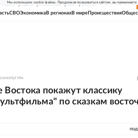
Мы используем cookie-файлы. Продолжая пользоваться сайтом, вы принимаете
Г-НЕДЕЛЯ
РОДИНА
ПРИЛОЖЕНИЯ
СОЮЗ
НОВОСТИ
асть
СВО
Экономика
В регионах
В мире
Происшествия
Общес
3:04
КУЛЬТУРА
е Востока покажут классику
ультфильма" по сказкам восто
ПОД