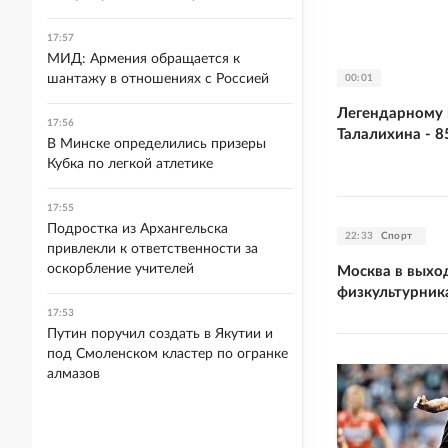
17:57
МИД: Армения обращается к
шантажу в отношениях с Россией
00:01
Легендарному 
17:56
Талалихина - 8
В Минске определились призеры
Кубка по легкой атлетике
17:55
Подростка из Архангельска
22:33
Спорт
привлекли к ответственности за
оскорбление учителей
Москва в выхо
физкультурник
17:53
Путин поручил создать в Якутии и
под Смоленском кластер по огранке
алмазов