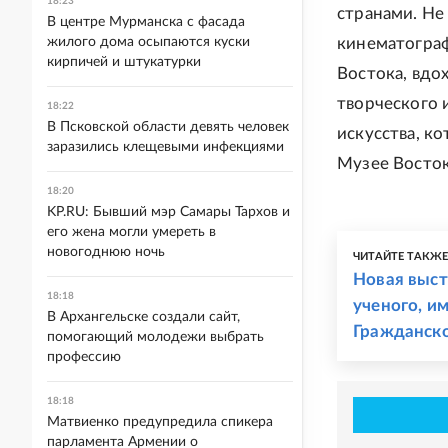
18:23
странами. Не
В центре Мурманска с фасада
жилого дома осыпаются куски
кинематограф
кирпичей и штукатурки
Востока, вдо
творческого 
18:22
В Псковской области девять человек
искусства, к
заразились клещевыми инфекциями
Музее Восток
18:20
KP.RU: Бывший мэр Самары Тархов и
его жена могли умереть в
новогоднюю ночь
ЧИТАЙТЕ ТАКЖ
Новая выст
18:18
ученого, и
В Архангельске создали сайт,
Гражданск
помогающий молодежи выбрать
профессию
18:18
Матвиенко предупредила спикера
парламента Армении о