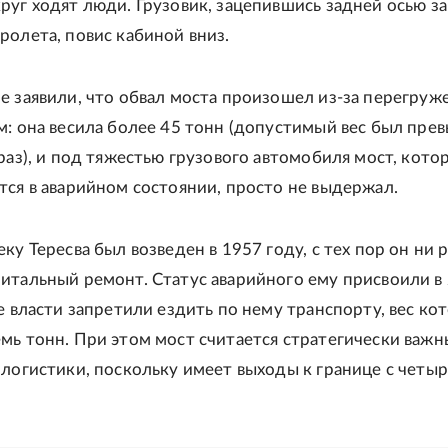
руг ходят люди. Грузовик, зацепившись задней осью за
ролета, повис кабиной вниз.
е заявили, что обвал моста произошел из-за перегруж
м: она весила более 45 тонн (допустимый вес был пре
 раз), и под тяжестью грузового автомобиля мост, кото
тся в аварийном состоянии, просто не выдержал.
ку Тересва был возведен в 1957 году, с тех пор он ни р
итальный ремонт. Статус аварийного ему присвоили в
е власти запретили ездить по нему транспорту, вес ко
мь тонн. При этом мост считается стратегически важн
 логистики, поскольку имеет выходы к границе с четы