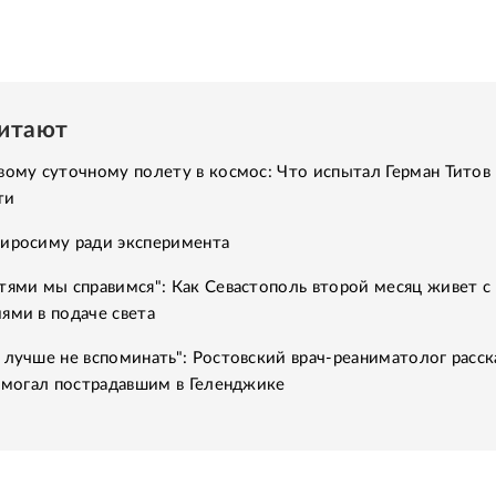
читают
вому суточному полету в космос: Что испытал Герман Титов 
ти
Хиросиму ради эксперимента
тями мы справимся": Как Севастополь второй месяц живет с
ями в подаче света
 лучше не вспоминать": Ростовский врач-реаниматолог расск
помогал пострадавшим в Геленджике