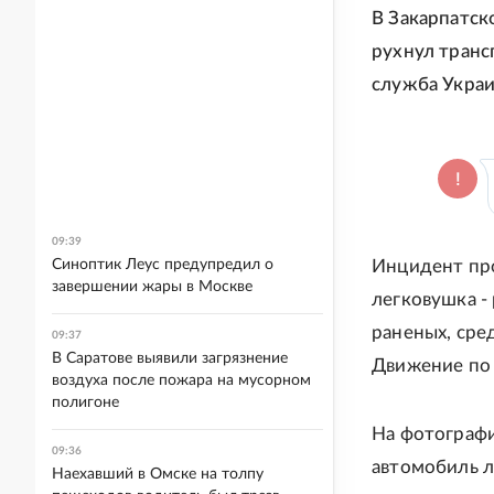
В Закарпатск
рухнул транс
служба Украи
09:39
Синоптик Леус предупредил о
Инцидент про
завершении жары в Москве
легковушка -
раненых, сре
09:37
В Саратове выявили загрязнение
Движение по 
воздуха после пожара на мусорном
полигоне
На фотографи
09:36
автомобиль л
Наехавший в Омске на толпу