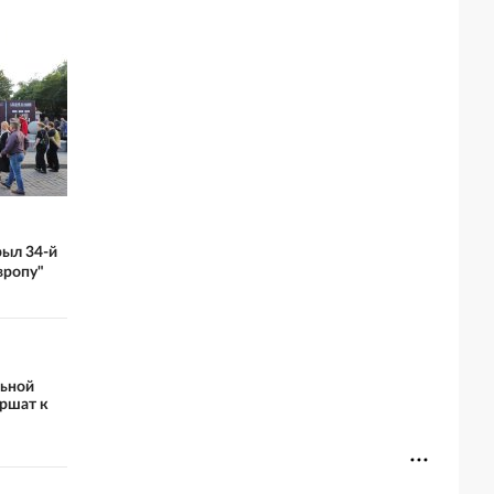
рыл 34-й
вропу"
льной
ршат к