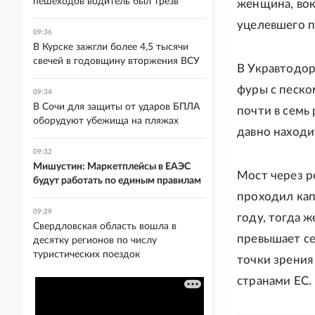
пешеходов водитель был трезв
женщина, вок
уцелевшего п
09:36
В Курске зажгли более 4,5 тысячи
свечей в годовщину вторжения ВСУ
В Укравтодор
фуры с песко
09:34
В Сочи для защиты от ударов БПЛА
почти в семь
оборудуют убежища на пляжах
давно находи
09:32
Мишустин: Маркетплейсы в ЕАЭС
Мост через ре
будут работать по единым правилам
проходил кап
09:29
году, тогда ж
Свердловская область вошла в
превышает се
десятку регионов по числу
туристических поездок
точки зрения
странами ЕС.