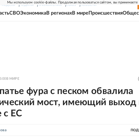
Мы используем cookie-файлы. Продолжая пользоваться сайтом, вы принимаете
Г-НЕДЕЛЯ
РОДИНА
ПРИЛОЖЕНИЯ
СОЮЗ
НОВОСТИ
асть
СВО
Экономика
В регионах
В мире
Происшествия
Общес
3:00
В МИРЕ
патье фура с песком обвалила
гический мост, имеющий выход 
 с ЕС
нова
ПОД