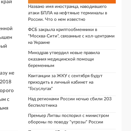
 край
Названо имя иностранца, наводившего
атаки БПЛА на нефтяные терминалы в
России. Что о нем известно
енной
ФСБ закрыла криптообменники в
"Москва-Сити", связанные с кол-центрами
вышен
на Украине
рый
Минздрав утвердил новые правила
оказания медицинской помощи
беременным
азу не
Квитанции за ЖКУ с сентября будут
 2018
приходить в личный кабинет на
"Госуслугах"
торого
ым с
Над регионами России ночью сбили 203
беспилотника
рьмя
Премьер Литвы поспорил с министром
обороны по поводу "угрозы" России