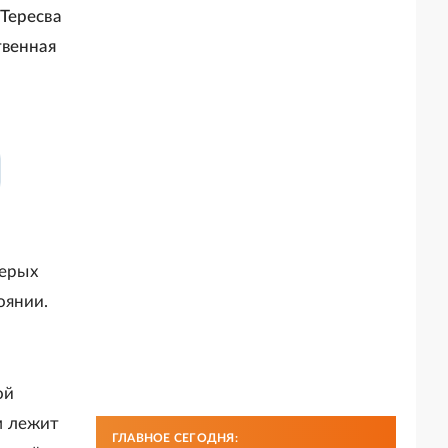
Тересва
твенная
терых
оянии.
ой
м лежит
ГЛАВНОЕ СЕГОДНЯ: