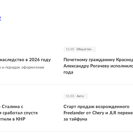
2
11:05
Общество
 наследство в 2026 году
Почетному гражданину Красно
Александру Рогачеву исполнило
ы и порядок оформления
года
11:03
Авто
 Сталина с
Старт продаж возрожденного
 сработал спустя
Freelander от Chery и JLR перене
етили в КНР
за тайфуна