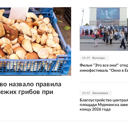
10:49
Культура
Фильм "Это все она!" отк
кинофестиваль "Окно в Е
во назвало правила
вежих грибов при
10:45
Экономика
Благоустройство центра
площади Мурманска заве
концу 2026 года