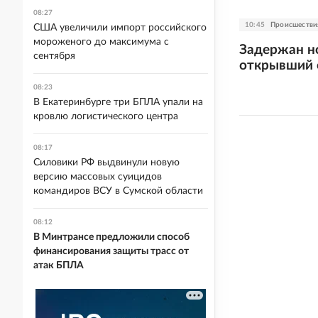
08:27
10:45
Происшестви
США увеличили импорт российского
мороженого до максимума с
Задержан но
сентября
открывший 
08:23
В Екатеринбурге три БПЛА упали на
кровлю логистического центра
08:17
Силовики РФ выдвинули новую
версию массовых суицидов
командиров ВСУ в Сумской области
08:12
В Минтрансе предложили способ
финансирования защиты трасс от
атак БПЛА