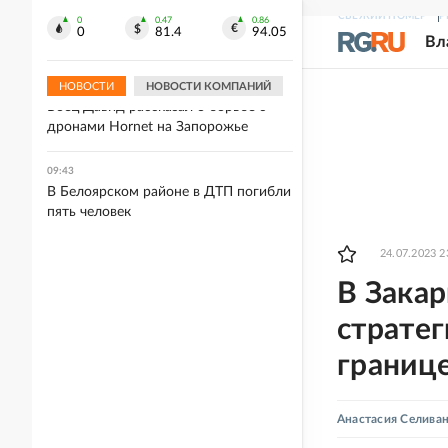
РЖД ввели скидки на экспортные
СВЕЖИЙ НОМЕР
Р
перевозки грузов металлургического
0
0.47
0.86
0
81.4
94.05
Вл
комплекса
НОВОСТИ
НОВОСТИ КОМПАНИЙ
09:44
Боец Давид рассказал о борьбе с
дронами Hornet на Запорожье
09:43
В Белоярском районе в ДТП погибли
пять человек
24.07.2023 2
В Закар
страте
границе
Анастасия Селива