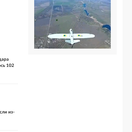
дара
сь 102
сли из-