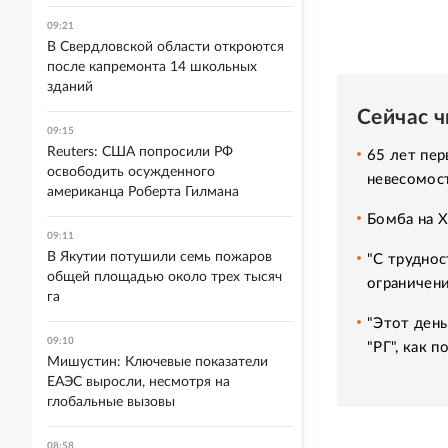
09:21
В Свердловской области откроются
после капремонта 14 школьных
зданий
Сейчас 
09:15
Reuters: США попросили РФ
65 лет пер
освободить осужденного
невесомос
американца Роберта Гилмана
Бомба на 
09:11
В Якутии потушили семь пожаров
"С труднос
общей площадью около трех тысяч
ограничени
га
"Этот день
09:10
"РГ", как 
Мишустин: Ключевые показатели
ЕАЭС выросли, несмотря на
глобальные вызовы
08:58