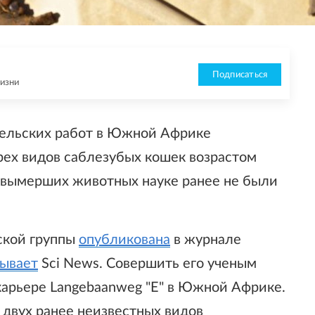
Подписаться
жизни
тельских работ в Южной Африке
ех видов саблезубых кошек возрастом
х вымерших животных науке ранее не были
ской группы
опубликована
в журнале
зывает
Sci News. Совершить его ученым
 карьере Langebaanweg "E" в Южной Африке.
двух ранее неизвестных видов