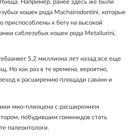
стбища. Например, ранее здесь же были
убых кошек рода Machairodontini, которые
о приспособлены к бегу на высокой
анки саблезубых кошек рода Metailurini,
гебаанвег 5,2 миллиона лет назад все еще
. Но как раз в те времена, вероятно,
реход к расширению площади саванн и
ении мио-плиоцена с расширением
ктором, побудившим гоминидов стать
оте палеонтологи.