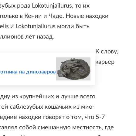
бых рода Lokotunjailurus, то их
олько в Кении и Чаде. Новые находки
lis и Lokotunjailurus могли быть
ллионов лет назад.
К слову,
карьер
хотника на динозавров
одну из крупнейших и лучше всего
ей саблезубых кошачьих из мио-
ние находки говорят о том, что 5-7
тавлял собой смешанную местность, где