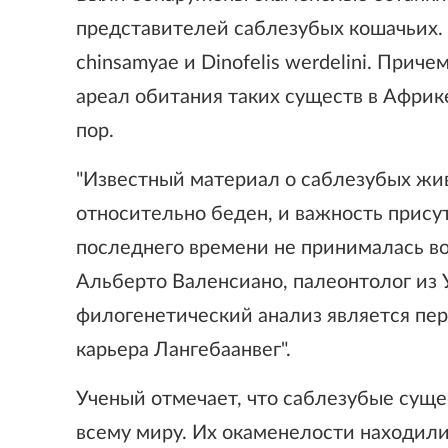
представителей саблезубых кошачьих. О
chinsamyae и Dinofelis werdelini. Прич
ареал обитания таких существ в Африк
пор.
"Известный материал о саблезубых жив
относительно беден, и важность прису
последнего времени не принималась во
Альберто Валенсиано, палеонтолог из 
филогенетический анализ является пер
карьера Лангебаанвег".
Ученый отмечает, что саблезубые сущес
всему миру. Их окаменелости находили 