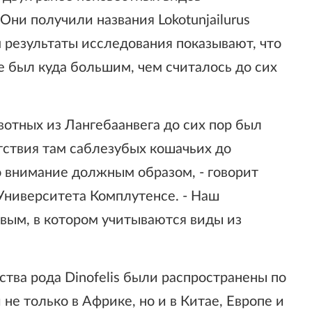
ни получили названия Lokotunjailurus
ем результаты исследования показывают, что
е был куда большим, чем считалось до сих
отных из Лангебаанвега до сих пор был
тствия там саблезубых кошачьих до
 внимание должным образом, - говорит
Университета Комплутенсе. - Наш
вым, в котором учитываются виды из
тва рода Dinofelis были распространены по
не только в Африке, но и в Китае, Европе и