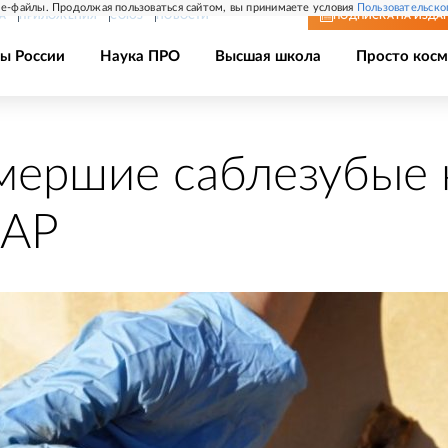
e-файлы. Продолжая пользоваться сайтом, вы принимаете условия
Пользовательско
А
ПРИЛОЖЕНИЯ
СОЮЗ
НОВОСТИ
ПОДПИСКА
НА ИЗДА
ы России
Наука ПРО
Высшая школа
Просто косм
мершие саблезубые
ЮАР