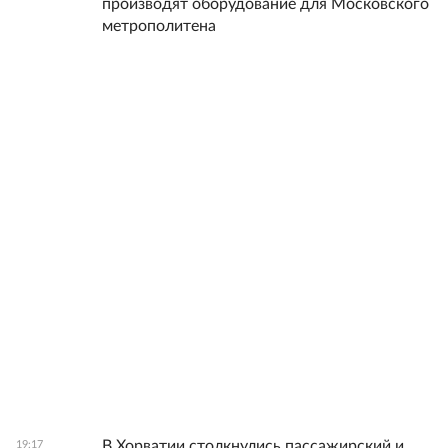
производят оборудование для Московского
метрополитена
В Хорватии столкнулись пассажирский и
19:17