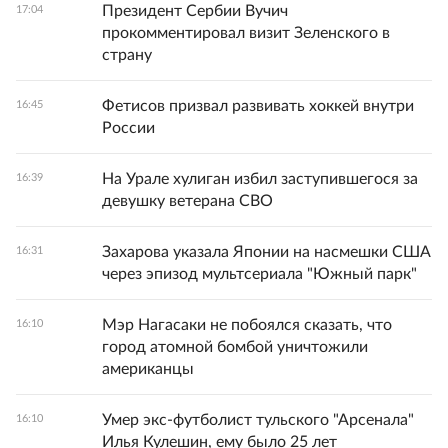
Президент Сербии Вучич
17:04
прокомментировал визит Зеленского в
страну
Фетисов призвал развивать хоккей внутри
16:45
России
На Урале хулиган избил заступившегося за
16:39
девушку ветерана СВО
Захарова указала Японии на насмешки США
16:31
через эпизод мультсериала "Южный парк"
Мэр Нагасаки не побоялся сказать, что
16:10
город атомной бомбой уничтожили
американцы
Умер экс-футболист тульского "Арсенала"
16:10
Илья Кулешин, ему было 25 лет