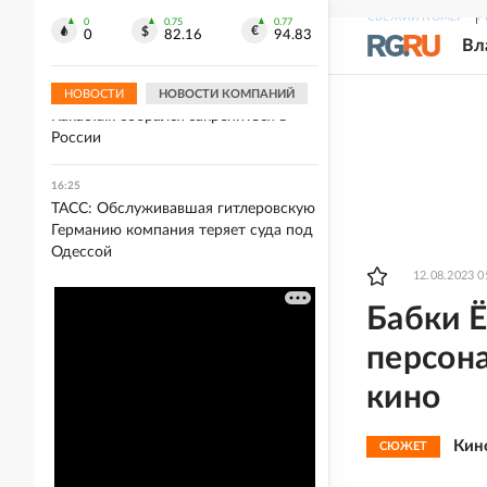
Уральцу грозит срок за платные
СВЕЖИЙ НОМЕР
Р
лайки в поддержку ВСУ
0
0.75
0.77
0
82.16
94.83
Вл
16:39
Южнокорейский мессенджер
НОВОСТИ
НОВОСТИ КОМПАНИЙ
KakaoTalk собрался закрепиться в
России
16:25
ТАСС: Обслуживавшая гитлеровскую
Германию компания теряет суда под
Одессой
12.08.2023 0
Бабки Ё
персон
кино
Кин
СЮЖЕТ