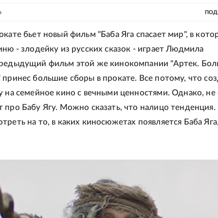
а
ПОД
окате бьет новый фильм "Баба Яга спасает мир", в кото
иню - злодейку из русских сказок - играет Людмила
Предыдущий фильм этой же кинокомпании "Артек. Бо
 принес большие сборы в прокате. Все потому, что со
у на семейное кино с вечными ценностями. Однако, не
 про Бабу Ягу. Можно сказать, что налицо тенденция. 
треть на то, в каких киносюжетах появляется Баба Яга,