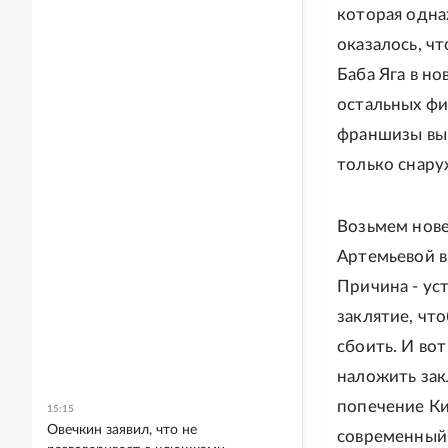
которая одна
оказалось, чт
Баба Яга в н
остальных фи
франшизы выш
только снару
Возьмем нове
Артемьевой в
Причина - ус
заклятие, чт
сбоить. И во
наложить зак
попечение Ки
15:15
Овечкин заявил, что не
современный