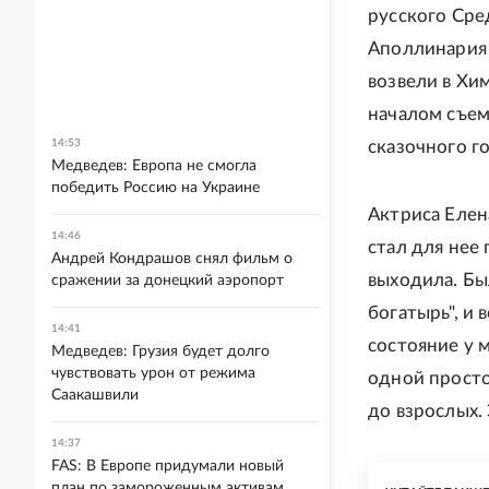
русского Сре
Аполлинария 
возвели в Хи
началом съем
сказочного г
14:53
Медведев: Европа не смогла
победить Россию на Украине
Актриса Елен
14:46
стал для нее 
Андрей Кондрашов снял фильм о
выходила. Бы
сражении за донецкий аэропорт
богатырь", и 
14:41
состояние у м
Медведев: Грузия будет долго
чувствовать урон от режима
одной просто
Саакашвили
до взрослых. 
14:37
FAS: В Европе придумали новый
план по замороженным активам