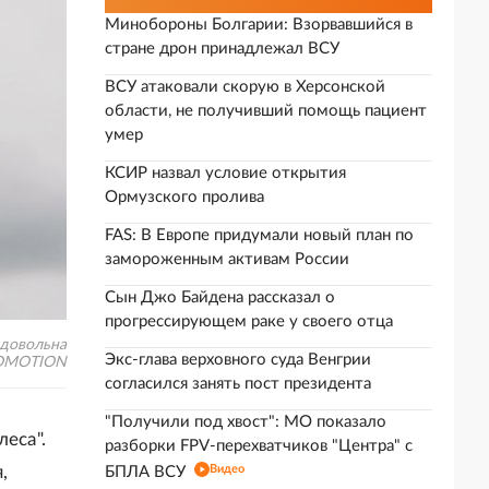
Минобороны Болгарии: Взорвавшийся в
стране дрон принадлежал ВСУ
ВСУ атаковали скорую в Херсонской
области, не получивший помощь пациент
умер
КСИР назвал условие открытия
Ормузского пролива
FAS: В Европе придумали новый план по
замороженным активам России
Сын Джо Байдена рассказал о
прогрессирующем раке у своего отца
 довольна
Экс-глава верховного суда Венгрии
ROMOTION
согласился занять пост президента
"Получили под хвост": МО показало
еса".
разборки FPV-перехватчиков "Центра" с
,
Видео
БПЛА ВСУ