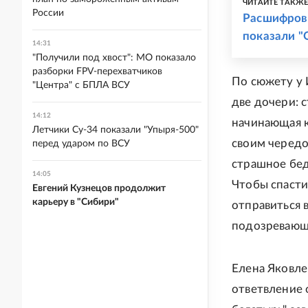
ЧИТАЙТЕ ТАКЖ
России
Расшифровы
показали "
14:31
"Получили под хвост": МО показало
разборки FPV-перехватчиков
По сюжету у 
"Центра" с БПЛА ВСУ
две дочери: 
14:12
начинающая к
Летчики Су-34 показали "Упыря-500"
своим чередо
перед ударом по ВСУ
страшное бед
14:05
Чтобы спасти
Евгений Кузнецов продолжит
карьеру в "Сибири"
отправиться 
подозревающи
Елена Яковлев
ответвление 