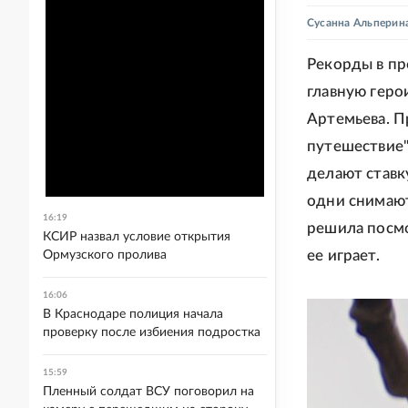
Сусанна Альперин
Рекорды в пр
главную геро
Артемьева. 
путешествие"
делают ставк
одни снимают
16:19
решила посмо
КСИР назвал условие открытия
ее играет.
Ормузского пролива
16:06
В Краснодаре полиция начала
проверку после избиения подростка
15:59
Пленный солдат ВСУ поговорил на