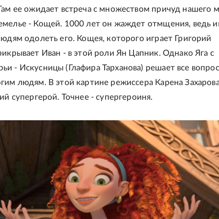
Там ее ожидает встреча с множеством причуд нашего ми
мелье - Кощей. 1000 лет он жаждет отмщения, ведь 
людям одолеть его. Кощея, которого играет Григорий
рикрывает Иван - в этой роли Ян Цапник. Однако Яга с
и - Искусницы (Глафира Тарханова) решает все вопро
гим людям. В этой картине режиссера Карена Захарова
ий супергерой. Точнее - супергероиня.