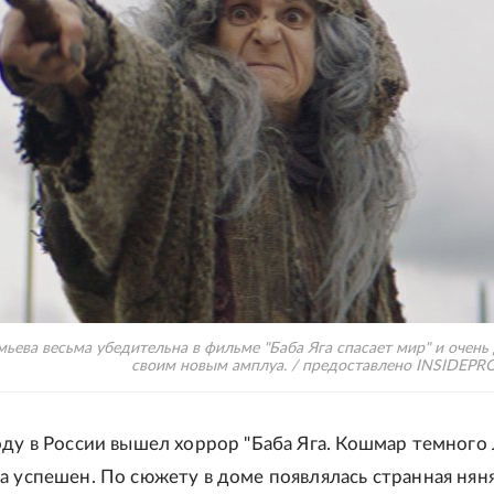
ева весьма убедительна в фильме "Баба Яга спасает мир" и очень
своим новым амплуа. / предоставлено INSIDEP
оду в России вышел хоррор "Баба Яга. Кошмар темного л
а успешен. По сюжету в доме появлялась странная няня