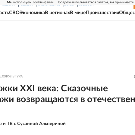
Мы используем cookie-файлы. Продолжая пользоваться сайтом, вы принимаете
Г-НЕДЕЛЯ
РОДИНА
ПРИЛОЖЕНИЯ
СОЮЗ
НОВОСТИ
асть
СВО
Экономика
В регионах
В мире
Происшествия
Общес
5:00
КУЛЬТУРА
жки XXI века: Сказочные
ажи возвращаются в отечестве
о и ТВ с Сусанной Альпериной