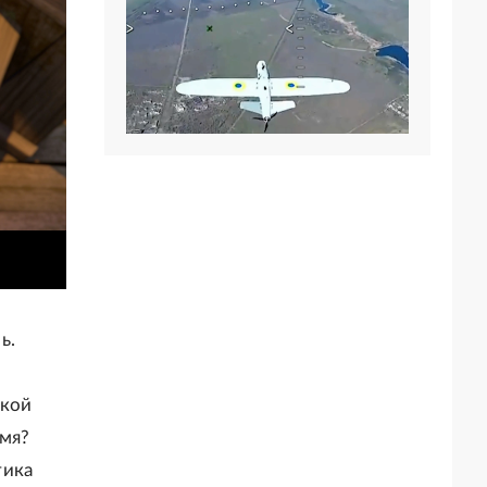
ь.
ской
емя?
тика