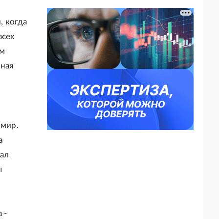
, когда
всех
ьм
шная
 мир.
а
тал
ы
 -