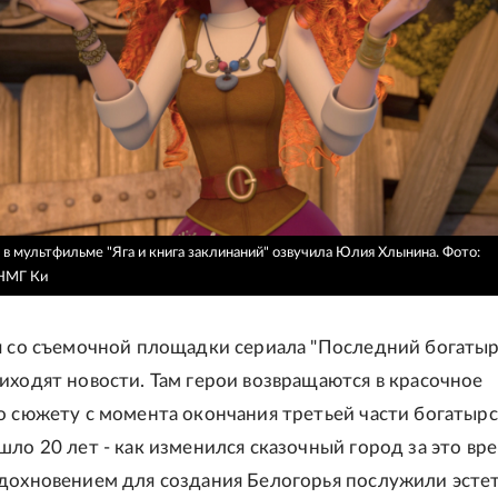
 в мультфильме "Яга и книга заклинаний" озвучила Юлия Хлынина.
Фото:
НМГ Ки
я со съемочной площадки сериала "Последний богатыр
иходят новости. Там герои возвращаются в красочное
о сюжету с момента окончания третьей части богатыр
шло 20 лет - как изменился сказочный город за это вр
дохновением для создания Белогорья послужили эсте