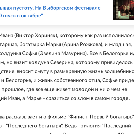
Е
вая пустоту. На Выборгском фестивале
Отпуск в октябре"
Ивана (Виктор Хориняк), которому как раз исполнилось
старшая, богатырка Марья (Арина Рожкова), и младшая,
олдунья Софья (Эвелина Мазурина). Все в Белогорье и
м, но визит колдуна Северина, которому привиделось
ствие, вносит смуту в размеренную жизнь волшебнико
 и Белогорье, и жизнь собственного отца, Софье приде
в прошлое, где все еще живет молодой и ни о чем не
й Иван, а Марье - сразиться со злом в самом городе.
а рассказывает и о фильме "Финист. Первый богатырь".
от "Последнего богатыря". Ведь трилогия "Последний