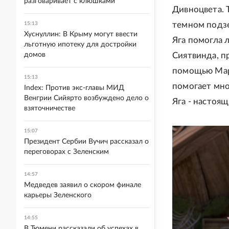
разговаривает с клюшками
Дивноцвета. 
темном подзе
15:13
Хуснуллин: В Крыму могут ввести
Яга помогла 
льготную ипотеку для достройки
домов
Сиятвинда, п
помощью Марь
15:13
помогает мно
Index: Против экс-главы МИД
Венгрии Сийярто возбуждено дело о
Яга - настоящ
взяточничестве
15:07
Президент Сербии Вучич рассказал о
переговорах с Зеленским
14:57
Медведев заявил о скором финале
карьеры Зеленского
14:55
В Тюмени рассказали об успехах в