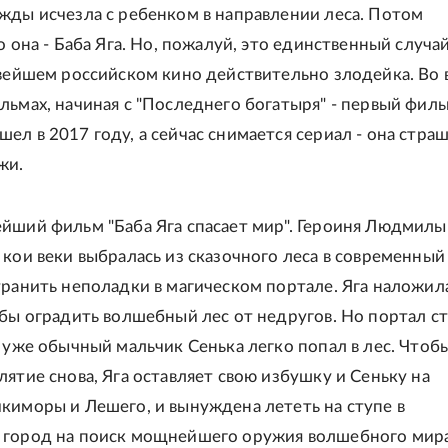
жды исчезла с ребенком в направлении леса. Потом
о она - Баба Яга. Но, пожалуй, это единственный случай
овейшем российском кино действительно злодейка. Во 
льмах, начиная с "Последнего богатыря" - первый фил
ел в 2017 году, а сейчас снимается сериал - она стра
жи.
йший фильм "Баба Яга спасает мир". Героиня Людмилы
 кои веки выбралась из сказочного леса в современный
транить неполадки в магическом портале. Яга наложил
обы оградить волшебный лес от недругов. Но портал с
т уже обычный мальчик Сенька легко попал в лес. Чтоб
лятие снова, Яга оставляет свою избушку и Сеньку на
киморы и Лешего, и вынуждена лететь на ступе в
 город на поиск мощнейшего оружия волшебного мира