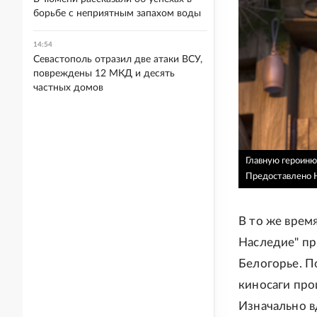
борьбе с неприятным запахом воды
14:54
Севастополь отразил две атаки ВСУ,
повреждены 12 МКД и десять
частных домов
Главную героиню
Предоставлено 
В то же врем
Наследие" пр
Белогорье. П
киносаги про
Изначально в