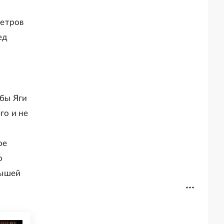
метров
ед
абы Яги
го и не
ое
о
лышей