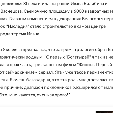
дневековья XI века и иллюстрации Ивана Билибина и
Васнецова. Съемочную площадку в 6000 квадратных 
мках. Главным изменением в декорациях Белогорья пер
ок "Наследия" стало строительство в самом центре
орода терема Ивана.
а Яковлева призналась, что за время трилогии образ Б
практически родным: "С первых "Богатырей" я так из не
ла вторая часть, третья, потом фильм "Финист. Первый
вот сейчас снимаем сериал. Яга - уже такое перманентн
еня. Я очень благодарна, что эта роль мне досталась п
й причине: диапазон поклонников расширился от ма
Это, мне кажется, очень здорово!".