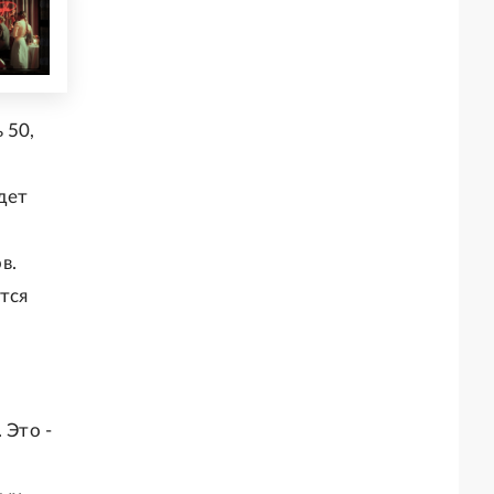
 50,
дет
в.
тся
 Это -