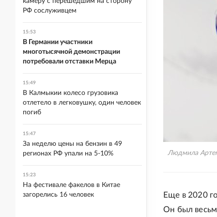
камеру с перешедшим на сторону
РФ сослуживцем
15:53
В Германии участники
многотысячной демонстрации
потребовали отставки Мерца
15:49
В Калмыкии колесо грузовика
отлетело в легковушку, один человек
погиб
15:47
За неделю цены на бензин в 49
Людмила Артемь
регионах РФ упали на 5-10%
15:23
На фестивале факелов в Китае
Еще в 2020 г
загорелись 16 человек
Он был весьм