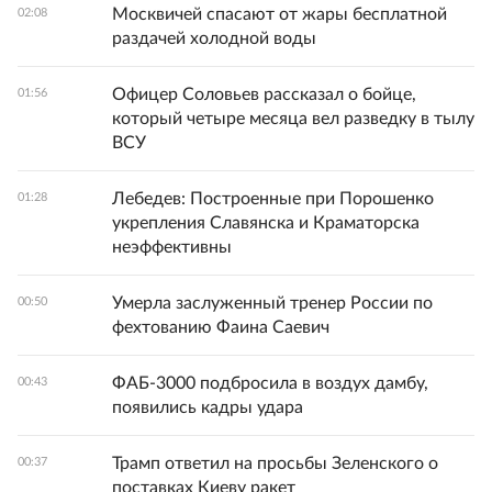
Москвичей спасают от жары бесплатной
02:08
раздачей холодной воды
Офицер Соловьев рассказал о бойце,
01:56
который четыре месяца вел разведку в тылу
ВСУ
Лебедев: Построенные при Порошенко
01:28
укрепления Славянска и Краматорска
неэффективны
Умерла заслуженный тренер России по
00:50
фехтованию Фаина Саевич
ФАБ-3000 подбросила в воздух дамбу,
00:43
появились кадры удара
Трамп ответил на просьбы Зеленского о
00:37
поставках Киеву ракет