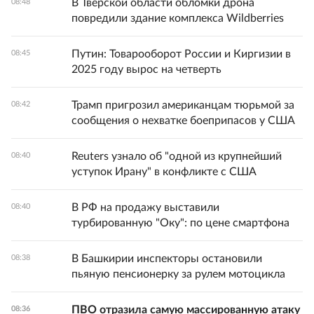
В Тверской области обломки дрона
08:48
повредили здание комплекса Wildberries
Путин: Товарооборот России и Киргизии в
08:45
2025 году вырос на четверть
Трамп пригрозил американцам тюрьмой за
08:42
сообщения о нехватке боеприпасов у США
Reuters узнало об "одной из крупнейший
08:40
уступок Ирану" в конфликте с США
В РФ на продажу выставили
08:40
турбированную "Оку": по цене смартфона
В Башкирии инспекторы остановили
08:38
пьяную пенсионерку за рулем мотоцикла
ПВО отразила самую массированную атаку
08:36