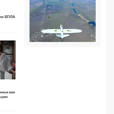
аки БПЛА
енных вин
кцию