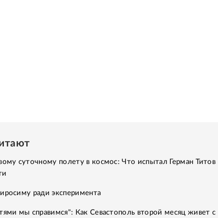
читают
вому суточному полету в космос: Что испытал Герман Титов 
ти
Хиросиму ради эксперимента
тями мы справимся": Как Севастополь второй месяц живет с