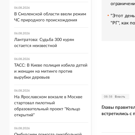
ограничени
06.08.2026
В Смоленской области ввели режим
"Этот день
ЧС природного происхождения
"РГ", как 
06.08.2026
Лантратова: Судьба 300 курян
остается неизвестной
06.08.2026
ТАСС: В Киеве полиция избила детей
и женщин на митинге против
вырубки деревьев
06.08.2026
На Ярославском вокзале в Москве
08:58
Власть
стартовал пилотный
Главы правите
образовательный проект "Кольцо
встретились с
открытий"
06.08.2026
Омбудсмен помогла онкобольной