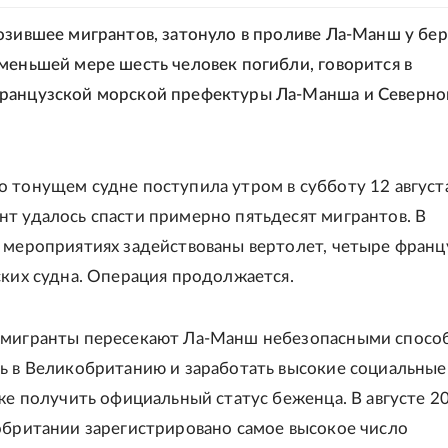
озившее мигрантов, затонуло в проливе Ла-Манш у бер
меньшей мере шесть человек погибли, говорится в
ранцузской морской префектуры Ла-Манша и Северно
 тонущем судне поступила утром в субботу 12 августа
т удалось спасти примерно пятьдесят мигрантов. В
 мероприятиях задействованы вертолет, четыре франц
ских судна. Операция продолжается.
 мигранты пересекают Ла-Манш небезопасными спосо
ь в Великобританию и заработать высокие социальные
кже получить официальный статус беженца. В августе 2
обритании зарегистрировано самое высокое число