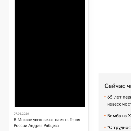
Сейчас 
65 лет пер
невесомос
07.08.2026
Бомба на 
В Москве увековечат память Героя
России Андрея Рябцева
"С труднос