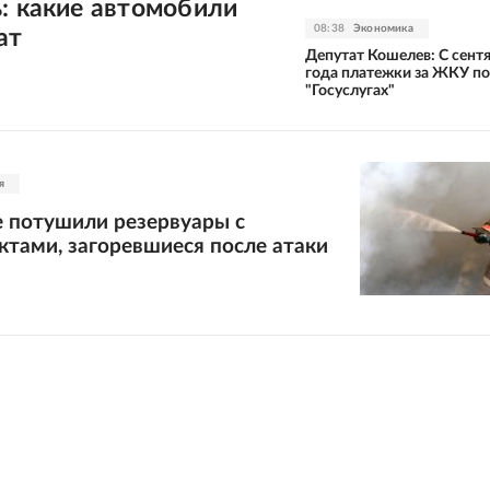
: какие автомобили
08:38
Экономика
ат
Депутат Кошелев: С сент
года платежки за ЖКУ по
"Госуслугах"
я
е потушили резервуары с
тами, загоревшиеся после атаки