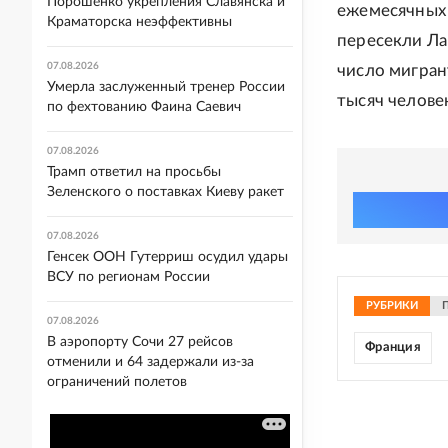
Порошенко укрепления Славянска и
ежемесячных 
Краматорска неэффективны
пересекли Ла
07.08.2026
число мигран
Умерла заслуженный тренер России
тысяч челове
по фехтованию Фаина Саевич
07.08.2026
Трамп ответил на просьбы
Зеленского о поставках Киеву ракет
07.08.2026
Генсек ООН Гутерриш осудил удары
ВСУ по регионам России
РУБРИКИ
07.08.2026
В аэропорту Сочи 27 рейсов
Франция
отменили и 64 задержали из-за
ограничений полетов