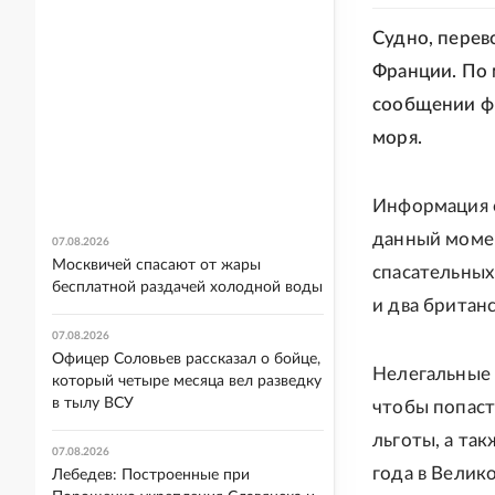
Судно, перев
Франции. По 
сообщении ф
моря.
Информация о
данный момен
07.08.2026
Москвичей спасают от жары
спасательных
бесплатной раздачей холодной воды
и два британ
07.08.2026
Офицер Соловьев рассказал о бойце,
Нелегальные
который четыре месяца вел разведку
в тылу ВСУ
чтобы попаст
льготы, а та
07.08.2026
года в Велик
Лебедев: Построенные при