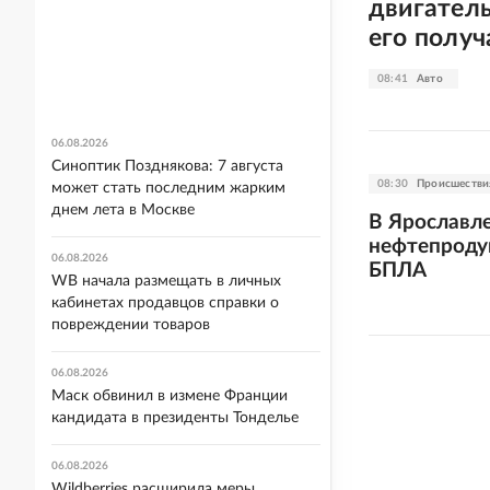
двигатель
его получ
08:41
Авто
06.08.2026
Синоптик Позднякова: 7 августа
08:30
Происшестви
может стать последним жарким
днем лета в Москве
В Ярославл
нефтепродук
06.08.2026
БПЛА
WB начала размещать в личных
кабинетах продавцов справки о
повреждении товаров
06.08.2026
Маск обвинил в измене Франции
кандидата в президенты Тонделье
06.08.2026
Wildberries расширила меры