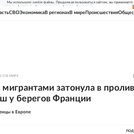
Мы используем cookie-файлы. Продолжая пользоваться сайтом, вы принимаете
Г-НЕДЕЛЯ
РОДИНА
ПРИЛОЖЕНИЯ
СОЮЗ
НОВОСТИ
асть
СВО
Экономика
В регионах
В мире
Происшествия
Общес
6:15
В МИРЕ
 мигрантами затонула в проли
ш у берегов Франции
енцы в Европе
ПОД