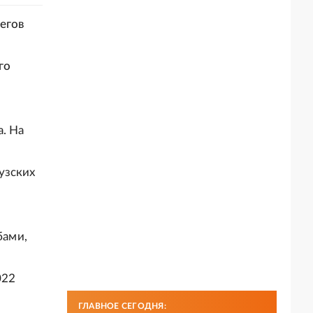
егов
го
. На
узских
бами,
022
ГЛАВНОЕ СЕГОДНЯ: