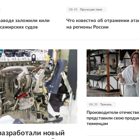
08:45
Происшествия
заводе заложили кили
Что известно об отражении ат
ссажирских судов
на регионы России
08:39
Тюмень
Производители отечеств
представили свою проду
тюменцам
разработали новый