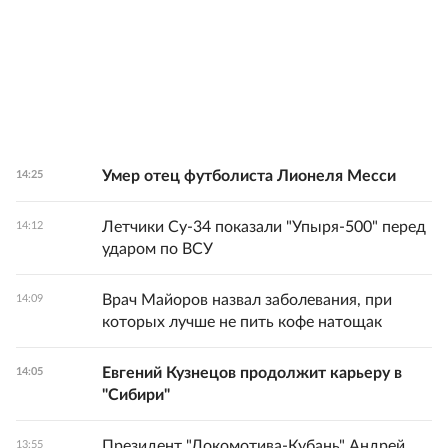
Умер отец футболиста Лионеля Месси
14:25
Летчики Су-34 показали "Упыря-500" перед
14:12
ударом по ВСУ
Врач Майоров назвал заболевания, при
14:09
которых лучше не пить кофе натощак
Евгений Кузнецов продолжит карьеру в
14:05
"Сибири"
Президент "Локомотива-Кубань" Андрей
13:55