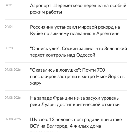
Аэропорт Шереметьево перешел на особый
04:31
режим работы
Россиянин установил мировой рекорд на
04:04
Кубке по зимнему плаванию в Аргентине
"Очнись уже": Соскин заявил, что Зеленский
03:23
теряет контроль над Одессой
"Оказались в ловушке": Почти 700
09.08.2026
пассажиров застряли в метро Нью-Йорка в
жару
На западе Франции из-за засухи уровень
09.08.2026
реки Луары достиг критической отметки
Шуваев: 13 человек пострадали при атаке
09.08.2026
ВСУ на Белгород, 4 жилых дома