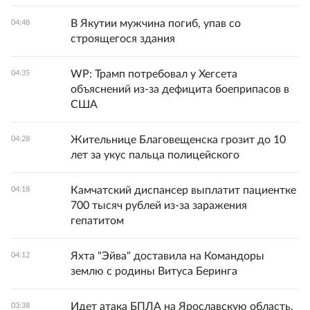
В Якутии мужчина погиб, упав со
04:48
строящегося здания
WP: Трамп потребовал у Хегсета
04:35
объяснений из-за дефицита боеприпасов в
США
Жительнице Благовещенска грозит до 10
04:28
лет за укус пальца полицейского
Камчатский диспансер выплатит пациентке
04:18
700 тысяч рублей из-за заражения
гепатитом
Яхта "Эйва" доставила на Командоры
04:12
землю с родины Витуса Беринга
Идет атака БПЛА на Ярославскую область,
03:38