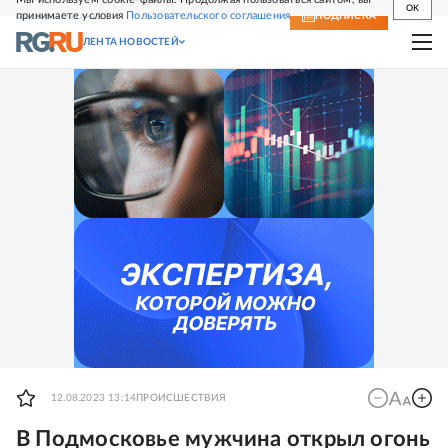
OK
принимаете условия
Пользовательского соглашения
СВЕЖИЙ НОМЕР
ПОДПИСКА
ЛЕНТА НОВОСТЕЙ
12.08.2023 13:14
ПРОИСШЕСТВИЯ
В Подмосковье мужчина открыл огонь