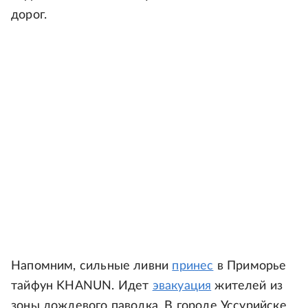
дорог.
Напомним, сильные ливни
принес
в Приморье
тайфун KHANUN. Идет
эвакуация
жителей из
зоны дождевого паводка. В городе Уссурийске