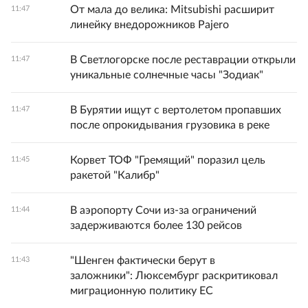
От мала до велика: Mitsubishi расширит
11:47
линейку внедорожников Pajero
В Светлогорске после реставрации открыли
11:47
уникальные солнечные часы "Зодиак"
В Бурятии ищут с вертолетом пропавших
11:47
после опрокидывания грузовика в реке
Корвет ТОФ "Гремящий" поразил цель
11:45
ракетой "Калибр"
В аэропорту Сочи из-за ограничений
11:44
задерживаются более 130 рейсов
"Шенген фактически берут в
11:43
заложники": Люксембург раскритиковал
миграционную политику ЕС